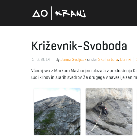
Križevnik-Svoboda
5. 6. 2014
By
Janez Svoljšak
under
Skalna tura
,
Utrinki
Včeraj sva z Markom Mavharjem plezala v predostenju Križev
tudi klinov in starih svedrov. Za drugega v navezi je zani