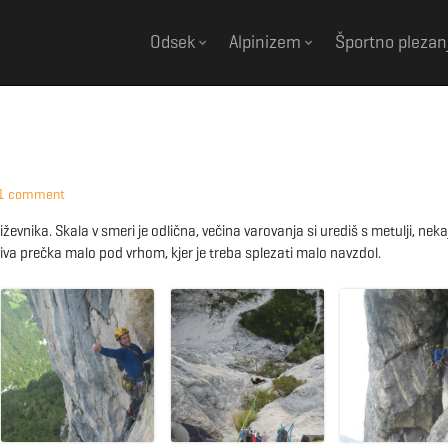
Odsek
Alpinizem
Športno plezan
1 comment
nika. Skala v smeri je odlična, večina varovanja si urediš s metulji, nekaj
miva prečka malo pod vrhom, kjer je treba splezati malo navzdol.