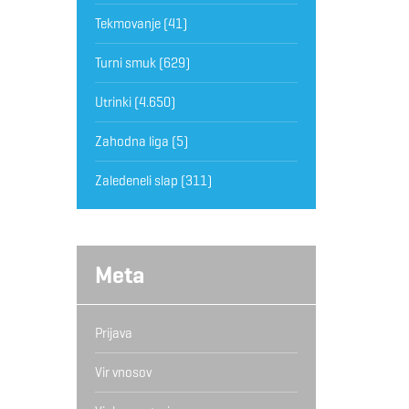
Tekmovanje
(41)
Turni smuk
(629)
Utrinki
(4.650)
Zahodna liga
(5)
Zaledeneli slap
(311)
Meta
Prijava
Vir vnosov