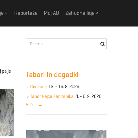
je
Reportaže
Moj AO
Zahodna liga >
S
e
a
r
c
 pa je
Tabori in dogodki
h
k
Gesause
, 13. - 16. 8. 2026
e
y
Tabor Nejca Zaplotnika
, 4. - 6. 9. 2026
w
Več …
→
o
r
d