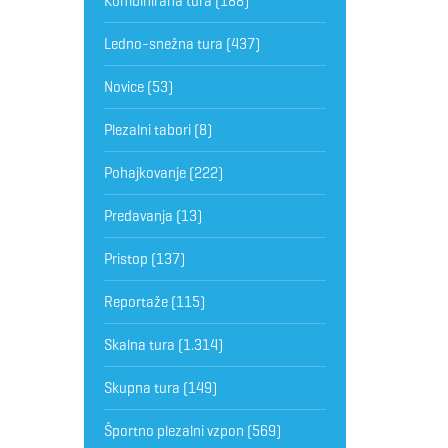
Kombinirana tura
(188)
Ledno-snežna tura
(437)
Novice
(53)
Plezalni tabori
(8)
Pohajkovanje
(222)
Predavanja
(13)
Pristop
(137)
Reportaže
(115)
Skalna tura
(1.314)
Skupna tura
(149)
Športno plezalni vzpon
(569)