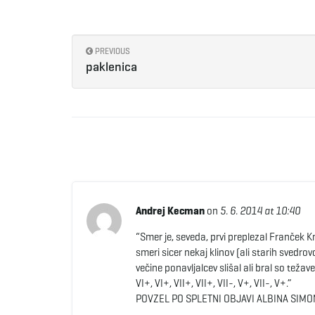
PREVIOUS
paklenica
Andrej Kecman
on
5. 6. 2014 at 10:40
“Smer je, seveda, prvi preplezal Franček K
smeri sicer nekaj klinov (ali starih svedro
večine ponavljalcev slišal ali bral so tež
VI+, VI+, VII+, VII+, VII-, V+, VII-, V+.”
POVZEL PO SPLETNI OBJAVI ALBINA SIMO