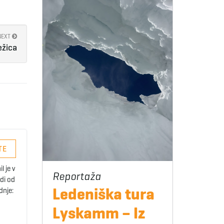
NEXT
ežica
TE
 je v
udi od
Ledeniška tura
dnje:
Lyskamm – Iz