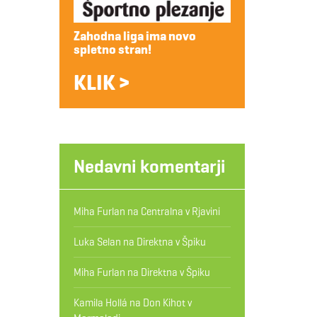
Zahodna liga ima novo
spletno stran!
KLIK >
Nedavni komentarji
Miha Furlan
na
Centralna v Rjavini
Luka Selan
na
Direktna v Špiku
Miha Furlan
na
Direktna v Špiku
Kamila Hollá
na
Don Kihot v