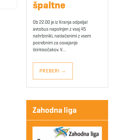
špaltne
Ob 22.00 je iz Kranja odpeljal
avtobus napolnjen z vsaj 45
nahrbtniki, natlačenimi z vsem
potrebnim za osvajanje
štiritisočakov. V…
PREBERI
→
Zahodna liga