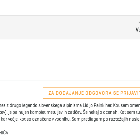
V
ZA DODAJANJE ODGOVORA SE PRIJAVI
nez z drugo legendo slovenskega alpinizma Lidijo Painkiher. Kot sem omenil
vcev), je pa nujen komplet metuljev in zatičev. Še nekaj o ocenah. Kot sem t
ave kar večje, kot so označene v vodniku. Sam predlagam po raztežajih nasle
NIČA