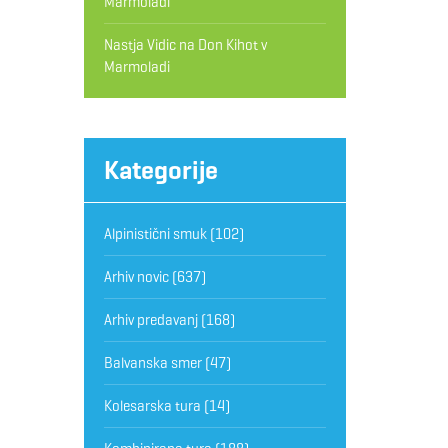
Marmoladi
Nastja Vidic
na
Don Kihot v
Marmoladi
Kategorije
Alpinistični smuk
(102)
Arhiv novic
(637)
Arhiv predavanj
(168)
Balvanska smer
(47)
Kolesarska tura
(14)