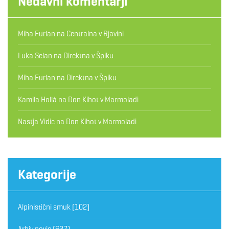
Nedavni komentarji
Miha Furlan
na
Centralna v Rjavini
Luka Selan
na
Direktna v Špiku
Miha Furlan
na
Direktna v Špiku
Kamila Hollá
na
Don Kihot v Marmoladi
Nastja Vidic
na
Don Kihot v Marmoladi
Kategorije
Alpinistični smuk
(102)
Arhiv novic
(637)