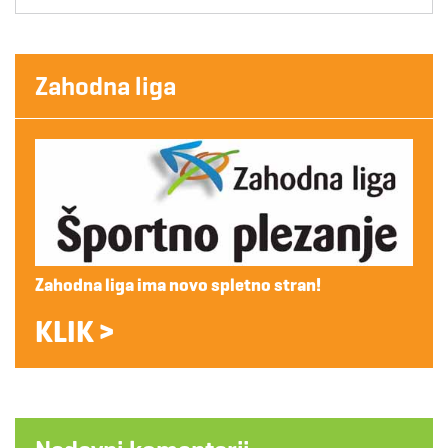
Zahodna liga
Zahodna liga ima novo spletno stran!
KLIK >