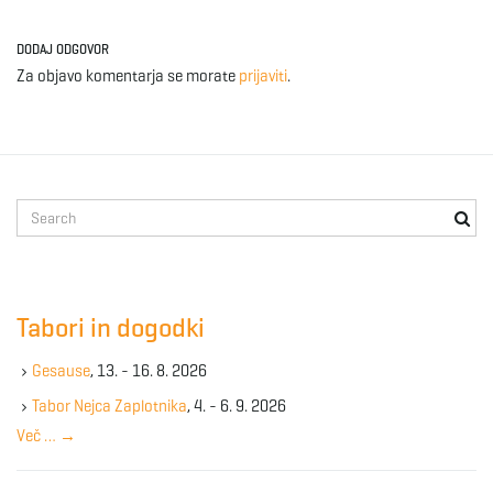
g
DODAJ ODGOVOR
Za objavo komentarja se morate
prijaviti
.
a
t
S
e
a
r
i
c
Tabori in dogodki
h
k
Gesause
, 13. - 16. 8. 2026
e
o
y
Tabor Nejca Zaplotnika
, 4. - 6. 9. 2026
w
Več …
→
o
r
n