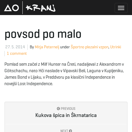
T
povsod po malo
o
27. 5. 2014
By
Mitja Peternelj
under
Športno plezalni vzpon
,
Utrinki
1 comment
Pomlad sem začel z Milf Hunter na Čreti, nadaljeval z Alexandrom v
g
Göltschachu, nato Hči naslade v Vipavski Beli, Laguna v Kupljeniku,
James Bond v Lijaku, v Preddvoru pa klasični Independence in
novejši Lost Independence.
g
PREVIOUS
Kukova špica in Škrnatarica
l
NEXT