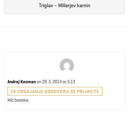
Triglav – Millerjev kamin
e
n
a
Andrej Kecman
on
29. 5. 2014 at 5:13
v
ZA DODAJANJE ODGOVORA SE PRIJAVITE
Mič čestitke.
i