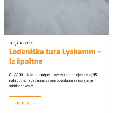
Ledeniška tura Lyskamm –
Iz špaltne
Ob 22.00 je iz Kranja odpeljal avtobus napolnjen z vsaj 45
nahrbtniki, natlačenimi z vsem potrebnim za osvajanje
štiritisočakov. V…
PREBERI
→