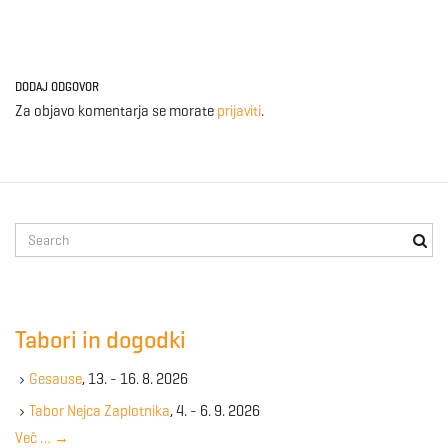
DODAJ ODGOVOR
Za objavo komentarja se morate
prijaviti
.
S
e
a
r
c
Tabori in dogodki
h
k
Gesause
, 13. - 16. 8. 2026
e
y
Tabor Nejca Zaplotnika
, 4. - 6. 9. 2026
w
Več …
→