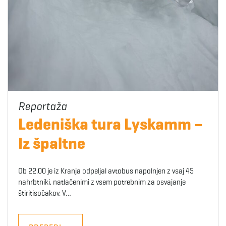
Ledeniška tura Lyskamm –
Iz špaltne
Ob 22.00 je iz Kranja odpeljal avtobus napolnjen z vsaj 45
nahrbtniki, natlačenimi z vsem potrebnim za osvajanje
štiritisočakov. V…