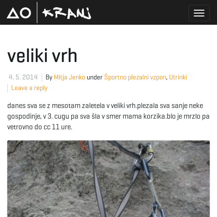
T
veliki vrh
o
4. 5. 2014
By
Mitja Jenko
under
Športno plezalni vzpon
,
Utrinki
Leave a reply
danes sva se z mesotam zaletela v veliki vrh.plezala sva sanje neke
g
gospodinje, v 3. cugu pa sva šla v smer mama korzika.blo je mrzlo pa
vetrovno do cc 11 ure.
g
l