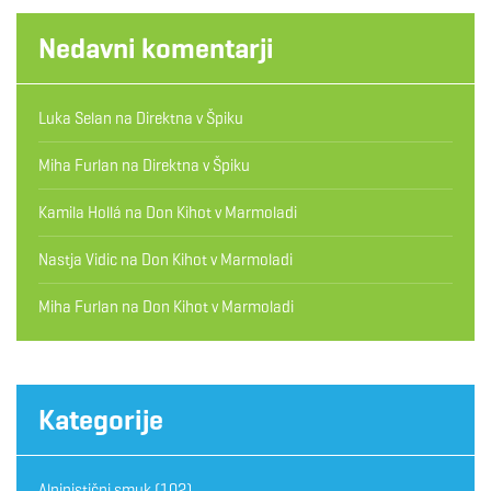
Nedavni komentarji
Luka Selan
na
Direktna v Špiku
Miha Furlan
na
Direktna v Špiku
Kamila Hollá
na
Don Kihot v Marmoladi
Nastja Vidic
na
Don Kihot v Marmoladi
Miha Furlan
na
Don Kihot v Marmoladi
Kategorije
Alpinistični smuk
(102)