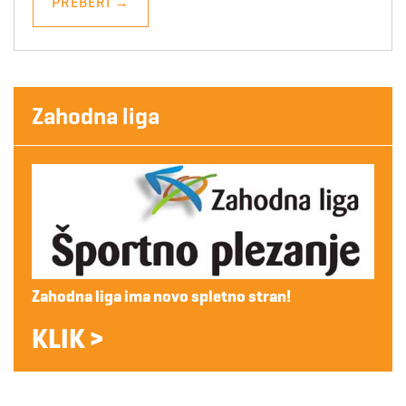
PREBERI
→
Zahodna liga
Zahodna liga ima novo spletno stran!
KLIK >