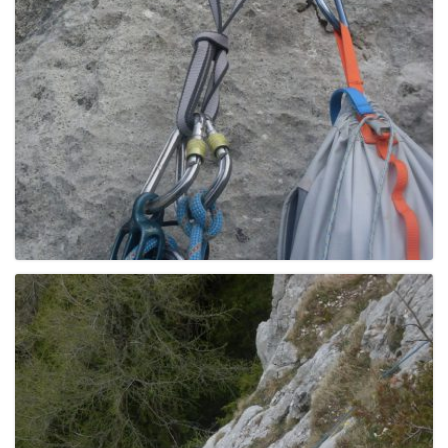
e
n
a
v
i