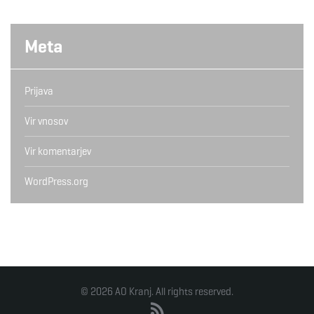
Meta
Prijava
Vir vnosov
Vir komentarjev
WordPress.org
© 2026 AO Kranj. All rights reserved.