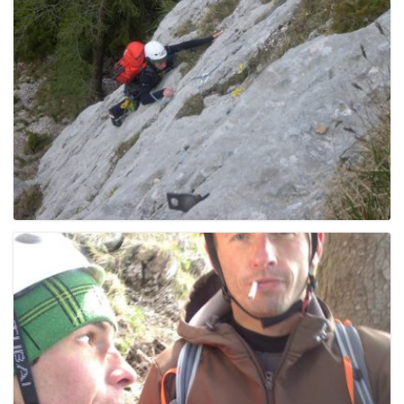
g
a
t
i
o
n