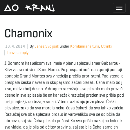
T
Chamonix
o
18. 4. 2014
By
Janez Svoljšak
under
Kombinirana tura
,
Utrinki
Leave a reply
Z Domnom Kastelicom sva imela v planu splezati smer Gabarrou-
g
Silvy v severni steni Sans Noma. Po prespani noči na zgornji postaji
gondole Grand Montes sva v nedeljo prečila proti steni. Pod steno je
prespala češka naveza in skupaj smo začeli plezati. Čeha malo bolj
levo, midva bolj desno. V drugem raztežaju sva plezala malo preveč
g
desno in sva splezala še en kar težak raztežaj preden sva prišla pod
tretji,najtežji, raztežaj v smeri. V tem raztežaju je že plezal Češki
plezalec, tako da sva morala nekaj časa čakati, da sva lahko začela.
Raztežaj sva oba splezala prosto in varovališču sva se odločila da
l
obrneva, saj sta Čeha plezala počasi. Ko sva prišla nazaj na ledenik
sva videla, da je bila odločitev pravilna, saj sta bila Čeha samo en