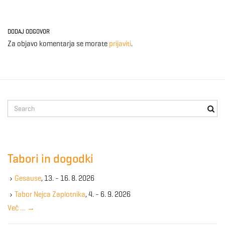
DODAJ ODGOVOR
Za objavo komentarja se morate
prijaviti
.
S
e
a
r
c
Tabori in dogodki
h
k
Gesause
, 13. - 16. 8. 2026
e
y
Tabor Nejca Zaplotnika
, 4. - 6. 9. 2026
w
Več …
→
o