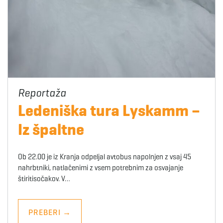
Ledeniška tura Lyskamm –
Iz špaltne
Ob 22.00 je iz Kranja odpeljal avtobus napolnjen z vsaj 45
nahrbtniki, natlačenimi z vsem potrebnim za osvajanje
štiritisočakov. V…
PREBERI
→