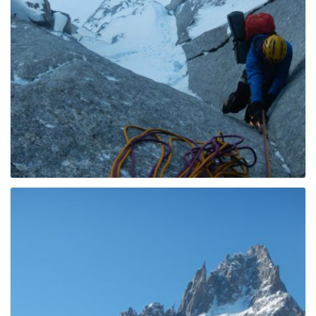
g
a
t
i
o
n