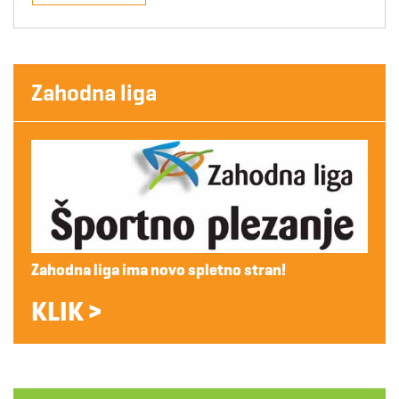
Zahodna liga
Zahodna liga ima novo spletno stran!
KLIK >