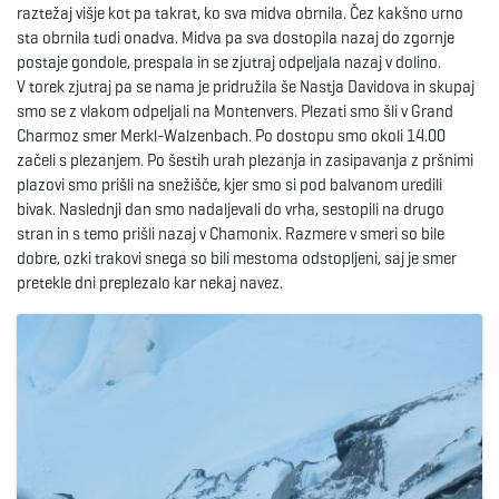
raztežaj višje kot pa takrat, ko sva midva obrnila. Čez kakšno urno
sta obrnila tudi onadva. Midva pa sva dostopila nazaj do zgornje
e
postaje gondole, prespala in se zjutraj odpeljala nazaj v dolino.
V torek zjutraj pa se nama je pridružila še Nastja Davidova in skupaj
smo se z vlakom odpeljali na Montenvers. Plezati smo šli v Grand
Charmoz smer Merkl-Walzenbach. Po dostopu smo okoli 14.00
n
začeli s plezanjem. Po šestih urah plezanja in zasipavanja z pršnimi
plazovi smo prišli na snežišče, kjer smo si pod balvanom uredili
bivak. Naslednji dan smo nadaljevali do vrha, sestopili na drugo
a
stran in s temo prišli nazaj v Chamonix. Razmere v smeri so bile
dobre, ozki trakovi snega so bili mestoma odstopljeni, saj je smer
pretekle dni preplezalo kar nekaj navez.
v
i