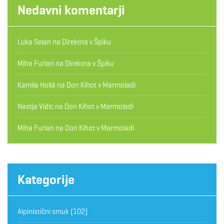
Nedavni komentarji
Luka Selan
na
Direktna v Špiku
Miha Furlan
na
Direktna v Špiku
Kamila Hollá
na
Don Kihot v Marmoladi
Nastja Vidic
na
Don Kihot v Marmoladi
Miha Furlan
na
Don Kihot v Marmoladi
Kategorije
Alpinistični smuk
(102)