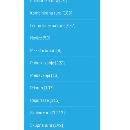
Kolesarska tura
(14)
Kombinirana tura
(188)
Ledno-snežna tura
(437)
Novice
(53)
Plezalni tabori
(8)
Pohajkovanje
(222)
Predavanja
(13)
Pristop
(137)
Reportaže
(115)
Skalna tura
(1.313)
Skupna tura
(149)