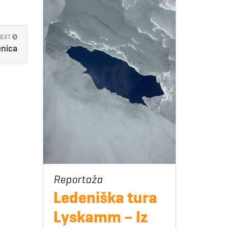
NEXT
enica
Ledeniška tura
Lyskamm – Iz