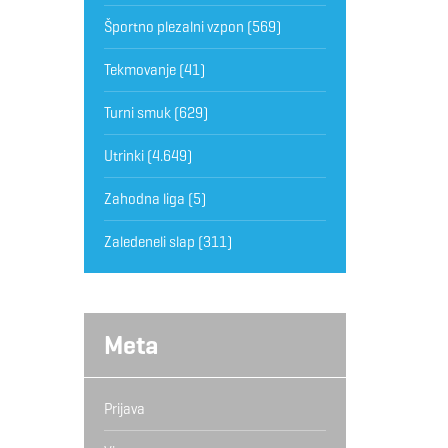
Športno plezalni vzpon
(569)
Tekmovanje
(41)
Turni smuk
(629)
Utrinki
(4.649)
Zahodna liga
(5)
Zaledeneli slap
(311)
Meta
Prijava