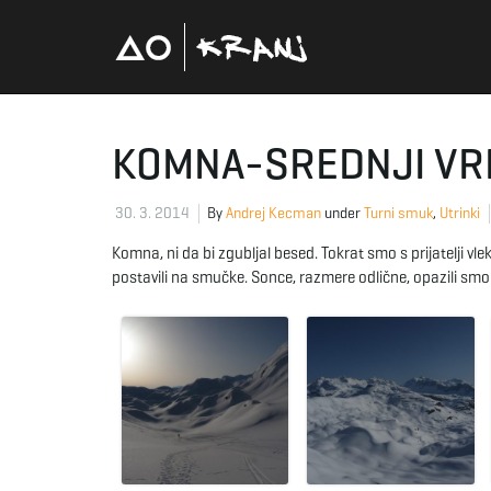
KOMNA-SREDNJI VR
30. 3. 2014
By
Andrej Kecman
under
Turni smuk
,
Utrinki
Komna, ni da bi zgubljal besed. Tokrat smo s prijatelji vle
postavili na smučke. Sonce, razmere odlične, opazili smo