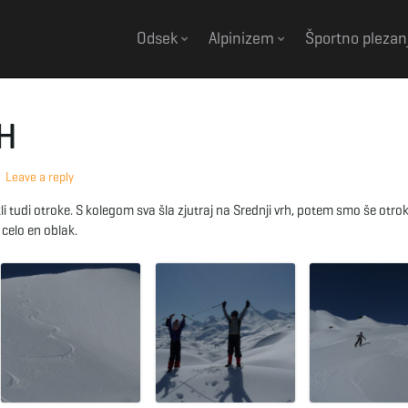
Odsek
Alpinizem
Športno plezan
H
Leave a reply
kli tudi otroke. S kolegom sva šla zjutraj na Srednji vrh, potem smo še otro
 celo en oblak.