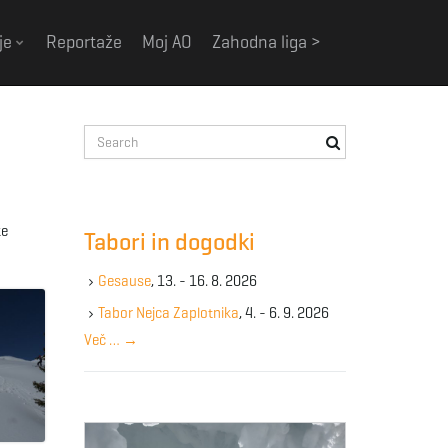
je
Reportaže
Moj AO
Zahodna liga >
S
e
a
r
c
ke
Tabori in dogodki
h
k
Gesause
, 13. - 16. 8. 2026
e
y
Tabor Nejca Zaplotnika
, 4. - 6. 9. 2026
w
Več …
→
o
r
d