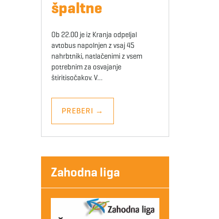
špaltne
Ob 22.00 je iz Kranja odpeljal
avtobus napolnjen z vsaj 45
nahrbtniki, natlačenimi z vsem
potrebnim za osvajanje
štiritisočakov. V…
PREBERI
→
Zahodna liga