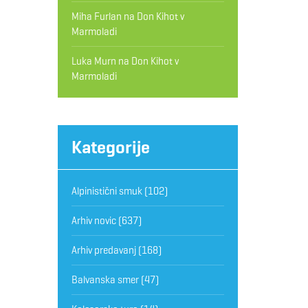
Miha Furlan
na
Don Kihot v
Marmoladi
Luka Murn
na
Don Kihot v
Marmoladi
Kategorije
Alpinistični smuk
(102)
Arhiv novic
(637)
Arhiv predavanj
(168)
Balvanska smer
(47)