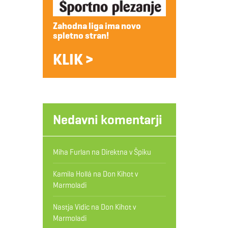
Zahodna liga ima novo
spletno stran!
KLIK >
Nedavni komentarji
Miha Furlan
na
Direktna v Špiku
Kamila Hollá
na
Don Kihot v
Marmoladi
Nastja Vidic
na
Don Kihot v
Marmoladi