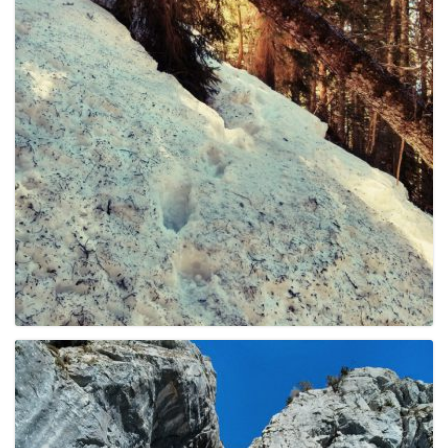
e
n
a
v
i