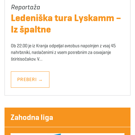
Ledeniška tura Lyskamm –
Iz špaltne
Ob 22.00 je iz Kranja odpeljal avtobus napolnjen z vsaj 45
nahrbtniki, natlačenimi z vsem potrebnim za osvajanje
štiritisočakov. V…
PREBERI
→
Zahodna liga