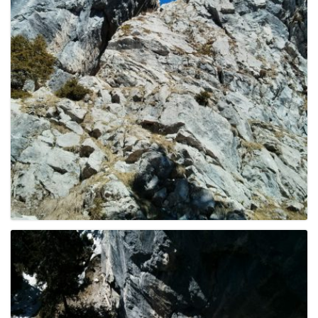
g
a
t
i
o
n