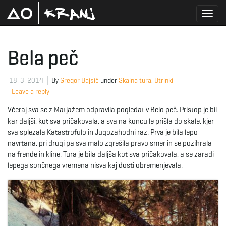
T
Bela peč
o
18. 3. 2014
By
Gregor Bajsič
under
Skalna tura
,
Utrinki
Leave a reply
Včeraj sva se z Matjažem odpravila pogledat v Belo peč. Pristop je bil
g
kar daljši, kot sva pričakovala, a sva na koncu le prišla do skale, kjer
sva splezala Katastrofulo in Jugozahodni raz. Prva je bila lepo
navrtana, pri drugi pa sva malo zgrešila pravo smer in se pozihrala
na frende in kline. Tura je bila daljša kot sva pričakovala, a se zaradi
g
lepega sončnega vremena nisva kaj dosti obremenjevala.
l