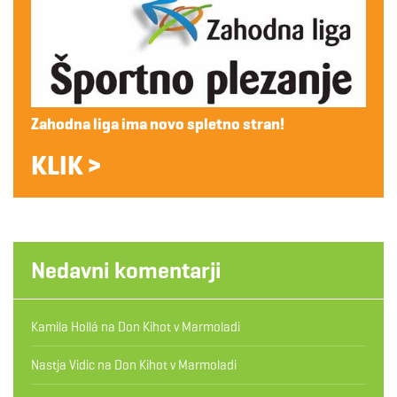
Zahodna liga ima novo spletno stran!
KLIK >
Nedavni komentarji
Kamila Hollá
na
Don Kihot v Marmoladi
Nastja Vidic
na
Don Kihot v Marmoladi