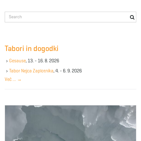
S
e
a
r
c
Tabori in dogodki
h
k
Gesause
, 13. - 16. 8. 2026
e
y
Tabor Nejca Zaplotnika
, 4. - 6. 9. 2026
w
Več …
→
o
r
d