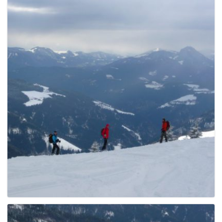
g
a
t
i
o
n