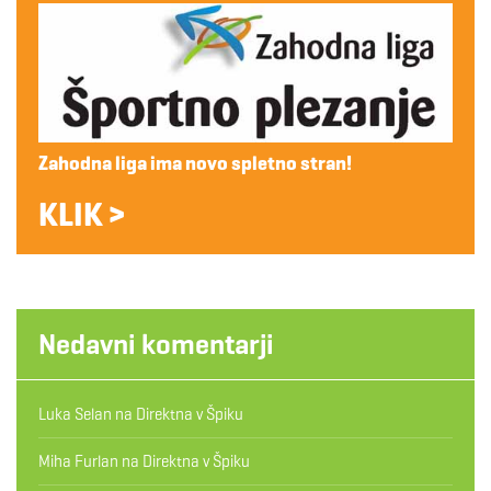
Zahodna liga ima novo spletno stran!
KLIK >
Nedavni komentarji
Luka Selan
na
Direktna v Špiku
Miha Furlan
na
Direktna v Špiku