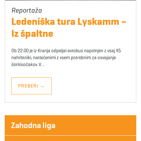
Ledeniška tura Lyskamm –
Iz špaltne
Ob 22.00 je iz Kranja odpeljal avtobus napolnjen z vsaj 45
nahrbtniki, natlačenimi z vsem potrebnim za osvajanje
štiritisočakov. V…
PREBERI
→
Zahodna liga