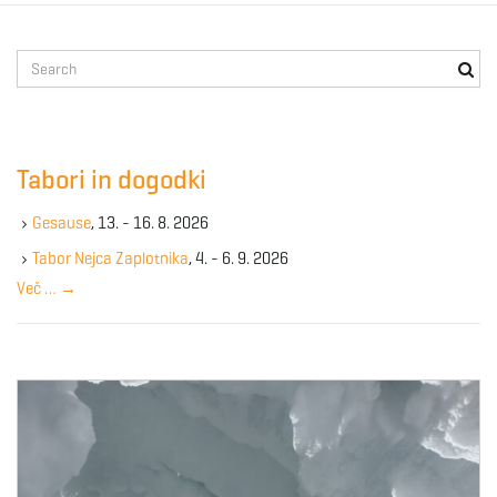
S
e
a
r
c
Tabori in dogodki
h
k
Gesause
, 13. - 16. 8. 2026
e
y
Tabor Nejca Zaplotnika
, 4. - 6. 9. 2026
w
Več …
→
o
r
d