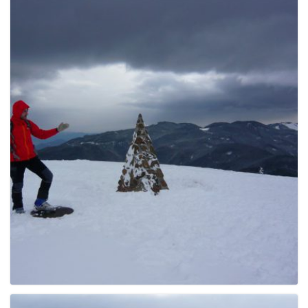
e
n
a
v
i