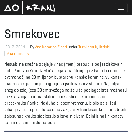
T
Smrekovec
o
23. 2. 2014
By
Ana Katarina Ziherl
under
Turni smuk
,
Utrinki
2 comments
Nestabilna snežna odeja je v nas (meni) prebudila bolj raziskovalni
g
duh. Ponovno štart iz Mačkinega kota (drugega z istim imenom in z
dvema več) na 28 milijonov let stare vulkanske kamnine, vulkanski
masiv, sicer pa ime po najpogostejši drevesni vrsti tam. Najboljši
sneg do zdaj (cca 30 cm svežega na že tršo podlago; brez možnosti
g
raziskovanja magmatskih in piroklastičnih kamnin), samo
preeekratka flanka. Ne duha o lepem vremenu, je bilo pa slišati
pihanje vetra (spet). Turco smo zaključili v lični leseni kočici in utopili
žalost nad kratko sladkostjo s kavo in pivom. Edini iz naših koncev
l
tam med samimi domorodci.