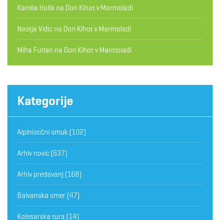
Kamila Hollá
na
Don Kihot v Marmoladi
Nastja Vidic
na
Don Kihot v Marmoladi
Miha Furlan
na
Don Kihot v Marmoladi
Kategorije
Alpinistični smuk
(102)
Arhiv novic
(637)
Arhiv predavanj
(168)
Balvanska smer
(47)
Kolesarska tura
(14)