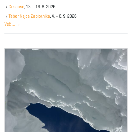
k
Gesause
, 13. - 16. 8. 2026
e
y
Tabor Nejca Zaplotnika
, 4. - 6. 9. 2026
w
Več …
→
o
r
d