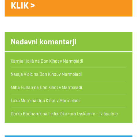
KLIK >
Nedavni komentarji
Kamila Hollá
na
Don Kihot v Marmoladi
Nastja Vidic
na
Don Kihot v Marmoladi
Miha Furlan
na
Don Kihot v Marmoladi
Luka Murn
na
Don Kihot v Marmoladi
Darko Bodnaruk
na
Ledeniška tura Lyskamm – Iz špaltne