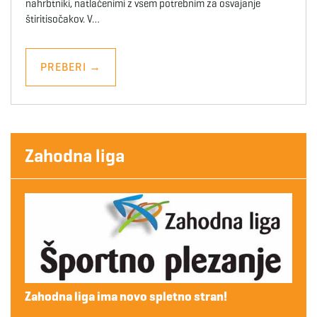
nahrbtniki, natlačenimi z vsem potrebnim za osvajanje
štiritisočakov. V…
PREBERI
→
Zahodna liga
Zahodna liga ima novo spletno stran!