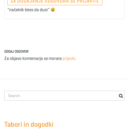
ZA DODAJANJE ODGOVORA SE PRIJAVITE
“načelnik bites da dust”
DODAJ ODGOVOR
Za objavo komentarja se morate
prijaviti
.
S
e
a
r
c
Tabori in dogodki
h