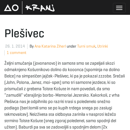
T
Plešivec
o
26. 1. 2014
By
Ana Katarina Ziherl
under
Turni smuk
,
Utrinki
1 comment
Željni smučanja (jovonanovo) in samote smo se zapeljali skozi
g
odmaknjeno Košutnikovo dolino do kooonca (spominja na dolino
Belce) na simpatičen jajček-Plešivec, ki pa je pokazal zzzobe. Srečali
(John, Polona, Janez, moi-spet) smo tri samotne jezdece, ki so
prismučali z grebena Tolste Košute in nam povedali, da smo
g
“zamudili” včerajšnjo borbo-Memorial Jezersko. Kakorkoli, z vrha
Plešivca nas je odpihnilo po razriti trasi s poledenelo snežno
podlago (beri:lomili smo se po kupih trdega snega po zaslugi
tekmovalcev). Neizživeta sta oldboysa zarinila v nasproti ležečo
l
strmino Tolste Košute (sneg zgoraj poledenel, samo spodnji del
užiten). Baburdi pa sva se zadovoljili s spodnjim delom (2x