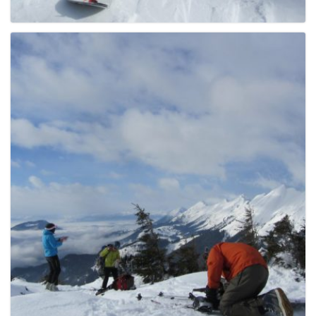
g
a
t
i
o
n