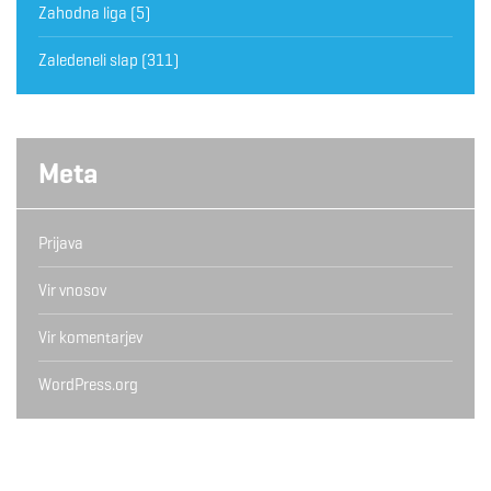
Zahodna liga
(5)
Zaledeneli slap
(311)
Meta
Prijava
Vir vnosov
Vir komentarjev
WordPress.org