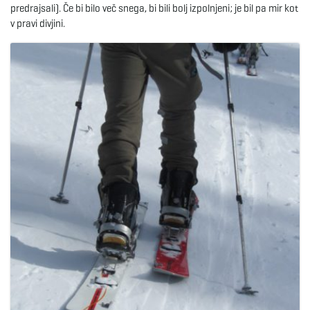
predrajsali). Če bi bilo več snega, bi bili bolj izpolnjeni; je bil pa mir kot
v pravi divjini.
e
n
a
v
i