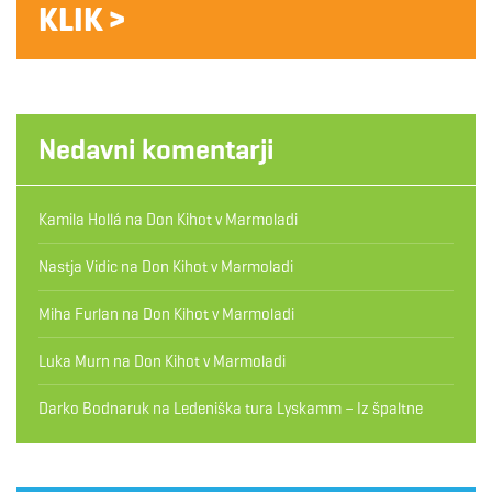
KLIK >
Nedavni komentarji
Kamila Hollá
na
Don Kihot v Marmoladi
Nastja Vidic
na
Don Kihot v Marmoladi
Miha Furlan
na
Don Kihot v Marmoladi
Luka Murn
na
Don Kihot v Marmoladi
Darko Bodnaruk
na
Ledeniška tura Lyskamm – Iz špaltne