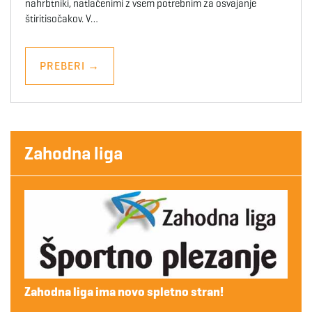
nahrbtniki, natlačenimi z vsem potrebnim za osvajanje
štiritisočakov. V…
PREBERI
→
Zahodna liga
Zahodna liga ima novo spletno stran!