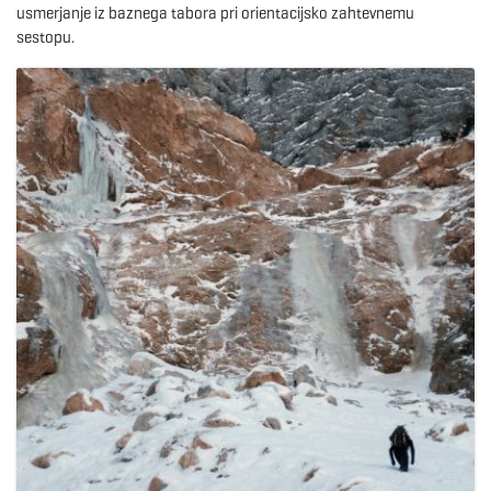
usmerjanje iz baznega tabora pri orientacijsko zahtevnemu
sestopu.
e
n
a
v
i