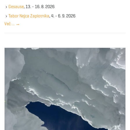
k
Gesause
, 13. - 16. 8. 2026
e
y
Tabor Nejca Zaplotnika
, 4. - 6. 9. 2026
w
Več …
→
o
r
d