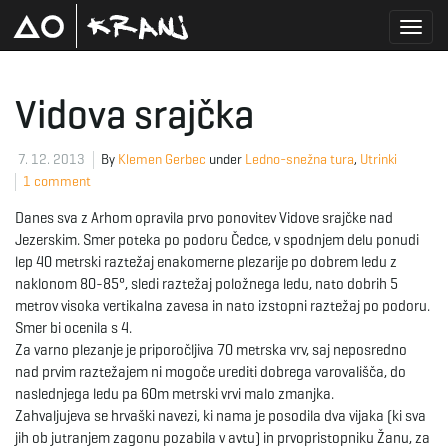
T
Vidova srajčka
o
7. 12. 2013
By
Klemen Gerbec
under
Ledno-snežna tura
,
Utrinki
1 comment
Danes sva z Arhom opravila prvo ponovitev Vidove srajčke nad
g
Jezerskim. Smer poteka po podoru Čedce, v spodnjem delu ponudi
lep 40 metrski raztežaj enakomerne plezarije po dobrem ledu z
naklonom 80-85°, sledi raztežaj položnega ledu, nato dobrih 5
metrov visoka vertikalna zavesa in nato izstopni raztežaj po podoru.
g
Smer bi ocenila s 4.
Za varno plezanje je priporočljiva 70 metrska vrv, saj neposredno
nad prvim raztežajem ni mogoče urediti dobrega varovališča, do
naslednjega ledu pa 60m metrski vrvi malo zmanjka.
l
Zahvaljujeva se hrvaški navezi, ki nama je posodila dva vijaka (ki sva
jih ob jutranjem zagonu pozabila v avtu) in prvopristopniku Žanu, za