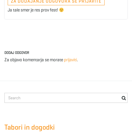
ZA DODAJANJE ODGOVORA SE PRIJAVITE
Ja tale smer je res prov fest!
DODAJ ODGOVOR
Za objavo komentarja se morate
prijaviti
.
S
e
a
r
c
Tabori in dogodki
h