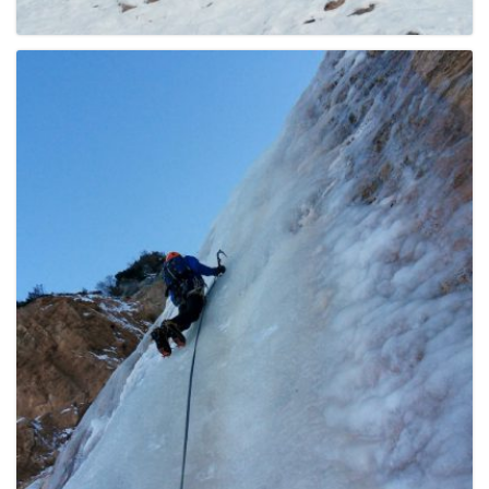
g
a
t
i
o
n