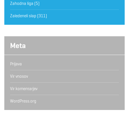
Zahodna liga
(5)
Zaledeneli slap
(311)
Meta
Prijava
Vir vnosov
Vir komentarjev
WordPress.org