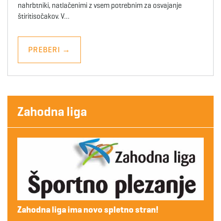
nahrbtniki, natlačenimi z vsem potrebnim za osvajanje
štiritisočakov. V…
PREBERI
→
Zahodna liga
Zahodna liga ima novo spletno stran!