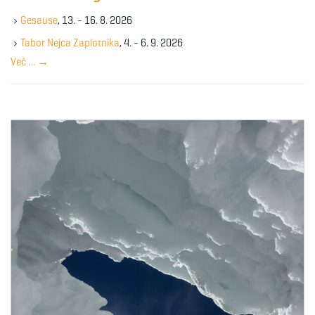
k
Gesause
, 13. - 16. 8. 2026
e
y
Tabor Nejca Zaplotnika
, 4. - 6. 9. 2026
w
Več …
→
o
r
d