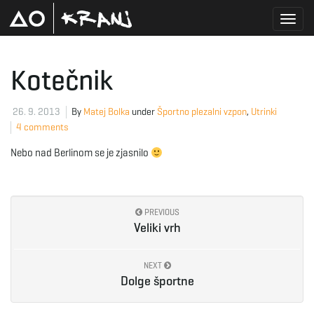
T
Kotečnik
o
26. 9. 2013
By
Matej Bolka
under
Športno plezalni vzpon
,
Utrinki
4 comments
Nebo nad Berlinom se je zjasnilo
g
PREVIOUS
g
Veliki vrh
NEXT
Dolge športne
l