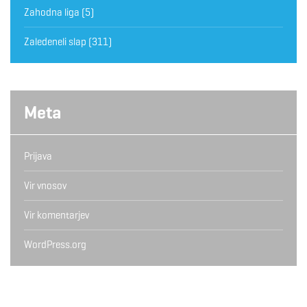
Zahodna liga
(5)
Zaledeneli slap
(311)
Meta
Prijava
Vir vnosov
Vir komentarjev
WordPress.org