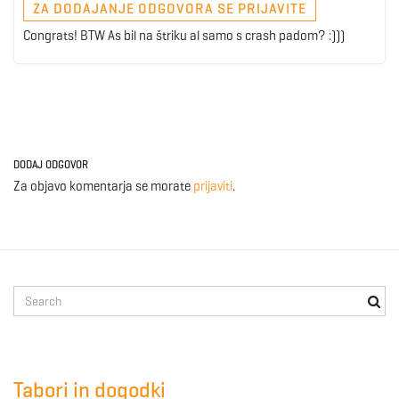
ZA DODAJANJE ODGOVORA SE PRIJAVITE
Congrats! BTW As bil na štriku al samo s crash padom? :)))
DODAJ ODGOVOR
Za objavo komentarja se morate
prijaviti
.
S
e
a
r
c
Tabori in dogodki
h