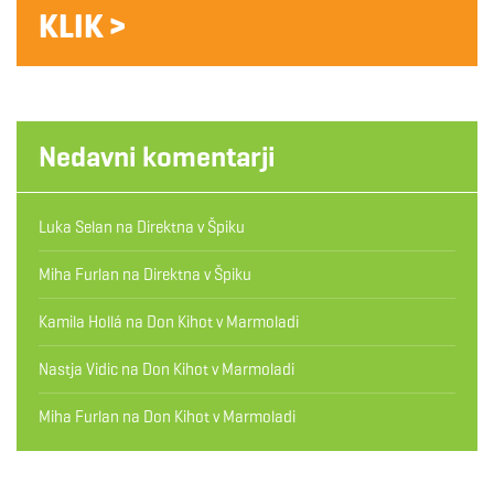
KLIK >
Nedavni komentarji
Luka Selan
na
Direktna v Špiku
Miha Furlan
na
Direktna v Špiku
Kamila Hollá
na
Don Kihot v Marmoladi
Nastja Vidic
na
Don Kihot v Marmoladi
Miha Furlan
na
Don Kihot v Marmoladi