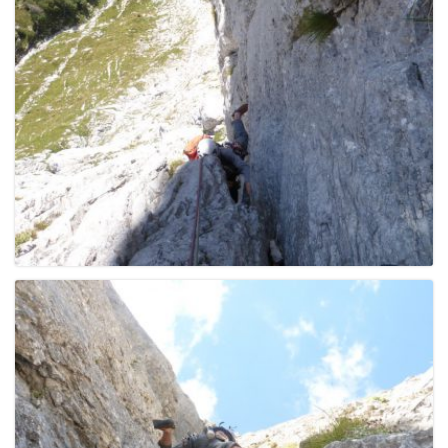
g
a
t
i
o
n