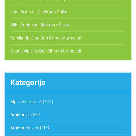
Luka Selan
na
Direktna v Špiku
Miha Furlan
na
Direktna v Špiku
Kamila Hollá
na
Don Kihot v Marmoladi
Nastja Vidic
na
Don Kihot v Marmoladi
Kategorije
Alpinistični smuk
(102)
Arhiv novic
(637)
Arhiv predavanj
(168)