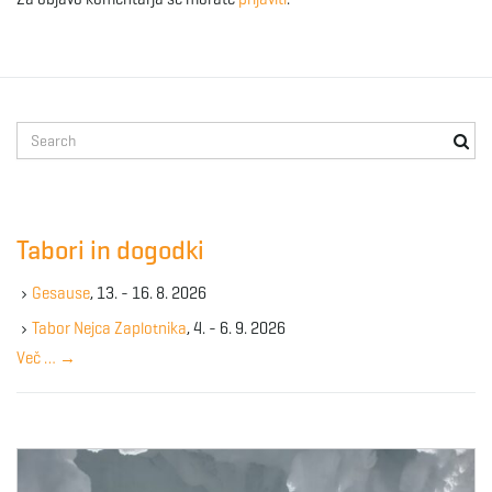
S
e
a
r
c
Tabori in dogodki
h
k
Gesause
, 13. - 16. 8. 2026
e
y
Tabor Nejca Zaplotnika
, 4. - 6. 9. 2026
w
Več …
→
o
r
d