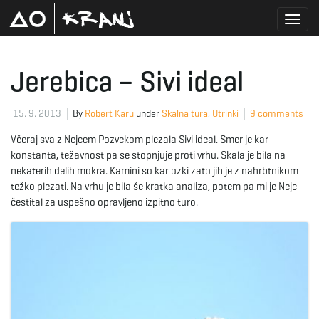
T
Jerebica – Sivi ideal
o
15. 9. 2013
By
Robert Karu
under
Skalna tura
,
Utrinki
9 comments
Včeraj sva z Nejcem Pozvekom plezala Sivi ideal. Smer je kar
konstanta, težavnost pa se stopnjuje proti vrhu. Skala je bila na
g
nekaterih delih mokra. Kamini so kar ozki zato jih je z nahrbtnikom
težko plezati. Na vrhu je bila še kratka analiza, potem pa mi je Nejc
čestital za uspešno opravljeno izpitno turo.
g
l