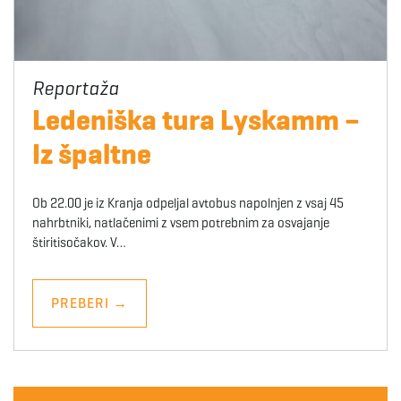
Ledeniška tura Lyskamm –
Iz špaltne
Ob 22.00 je iz Kranja odpeljal avtobus napolnjen z vsaj 45
nahrbtniki, natlačenimi z vsem potrebnim za osvajanje
štiritisočakov. V…
PREBERI
→