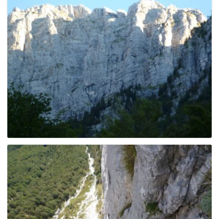
e
n
a
v
i