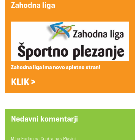
Zahodna liga
Zahodna liga ima novo spletno stran!
KLIK >
Nedavni komentarji
Miha Furlan
na
Centralna v Rjavini