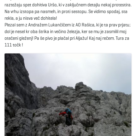
raztežaju spet dohitiva Uršo, ki v zaključnem detajlu nekaj protestira.
Na vrhu izstopa pa nasmeh, in proti sestopu. Se vidimo spodaj, sta
e
rekla, a ju nisva več dohitela!
Plezal sem z Andražem Lukančičem iz AO Rašica, ki je ta prav prjatu;
dol je nesel kr oba štrika in večino železja, ker se mu je zasmilil moj
n
otečeni gleženj! Pa še pivo je plačal pri Aljažu! Kaj naj rečem. Tura za
111 točk !
a
v
i