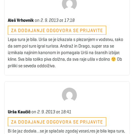
Aleš Vrhovnik
on
2. 9. 2013 at 17:18
ZA DODAJANJE ODGOVORA SE PRIJAVITE
Lepa tura je bila. Urša se je izkazala s plezanjem v vodstvu, tako
da sem pol ture igral turista. Andraž in Drago, super sta se
izmikala najinim kanonom in pomagala Urši na štantih izbijat
kline. Sva bila toliko piva dolžna, da sva raje ušla v dolino
Ob
priliki se seveda oddolživa.
Urša Kaučič
on
2. 9. 2013 at 18:41
ZA DODAJANJE ODGOVORA SE PRIJAVITE
Bi še jaz dodala…se je splačalo zgodaj vstati,res je bila lepa tura,