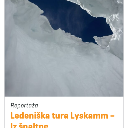
Ledeniška tura Lyskamm –
Iz špaltne