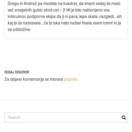
Drago in Andraž pa modela na kvadrat, da imam sedaj še malo
več smejalnih gubic okoli ust :-)! Mi je bilo naklonjeno vse,
inštruktor, podporna ekipa da ji ni para, lepa skala, razgledi…ah
kaj bi še naštevala…če bi iska nebi našla! Hvala vsem trem! in ja
se oddolživa.
DODAJ ODGOVOR
Za objavo komentarja se morate
prijaviti
.
S
e
a