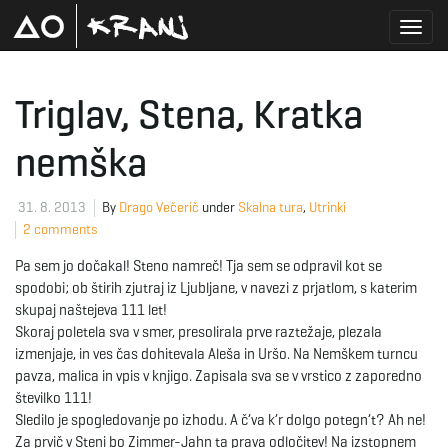
T
Triglav, Stena, Kratka
nemška
o
31. 8. 2013
By
Drago Večerič
under
Skalna tura
,
Utrinki
2 comments
g
Pa sem jo dočakal! Steno namreč! Tja sem se odpravil kot se
spodobi; ob štirih zjutraj iz Ljubljane, v navezi z prjatlom, s katerim
skupaj naštejeva 111 let!
g
Skoraj poletela sva v smer, presolirala prve raztežaje, plezala
izmenjaje, in ves čas dohitevala Aleša in Uršo. Na Nemškem turncu
pavza, malica in vpis v knjigo. Zapisala sva se v vrstico z zaporedno
številko 111!
l
Sledilo je spogledovanje po izhodu. A č’va k’r dolgo potegn’t? Ah ne!
Za prvič v Steni bo Zimmer-Jahn ta prava odločitev! Na izstopnem