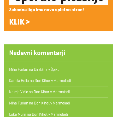
Zahodna liga ima novo spletno stran!
KLIK >
Nedavni komentarji
Miha Furlan
na
Direktna v Špiku
Kamila Hollá
na
Don Kihot v Marmoladi
Nastja Vidic
na
Don Kihot v Marmoladi
Miha Furlan
na
Don Kihot v Marmoladi
Luka Murn
na
Don Kihot v Marmoladi