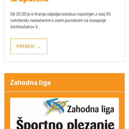
Ob 22.00 je iz Kranja odpeljal avtobus napolnjen z vsaj 45
nahrbtniki, natlačenimi z vsem potrebnim za osvajanje
štiritisočakov. V…
PREBERI
→
Zahodna liga