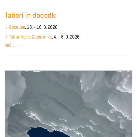
r
c
Tabori in dogodki
h
k
Gesause
, 13. - 16. 8. 2026
e
y
Tabor Nejca Zaplotnika
, 4. - 6. 9. 2026
w
Več …
→
o
r
d