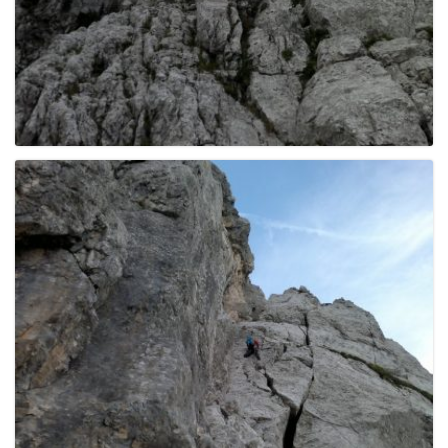
g
a
t
i
o
n