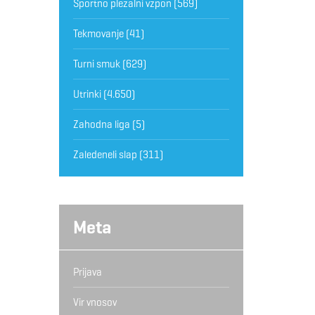
Športno plezalni vzpon
(569)
Tekmovanje
(41)
Turni smuk
(629)
Utrinki
(4.650)
Zahodna liga
(5)
Zaledeneli slap
(311)
Meta
Prijava
Vir vnosov