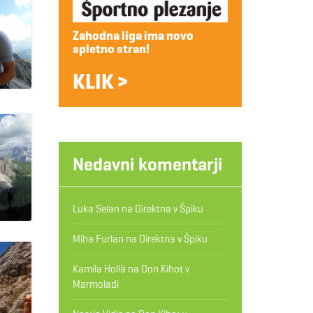
Zahodna liga ima novo
spletno stran!
KLIK >
Nedavni komentarji
Luka Selan
na
Direktna v Špiku
Miha Furlan
na
Direktna v Špiku
Kamila Hollá
na
Don Kihot v
Marmoladi