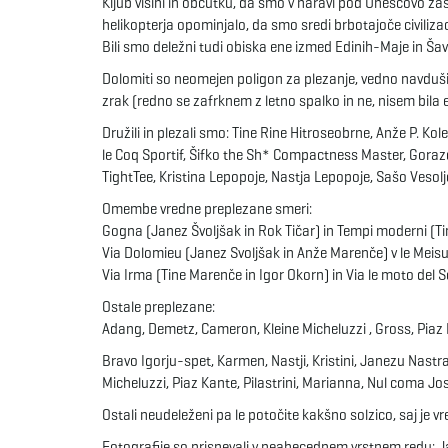
Kljub višini in občutku, da smo v naravi pod Unescovo zaš
helikopterja opominjalo, da smo sredi brbotajoče civilizac
Bili smo deležni tudi obiska ene izmed Edinih-Maje in Š
Dolomiti so neomejen poligon za plezanje, vedno navdušij
zrak (redno se zafrknem z letno spalko in ne, nisem bila e
Družili in plezali smo: Tine Rine Hitroseobrne, Anže P. Ko
le Coq Sportif, Šifko the Sh* Compactness Master, Goraz
TightTee, Kristina Lepopoje, Nastja Lepopoje, Sašo Veso
Omembe vredne preplezane smeri:
Gogna (Janez Švoljšak in Rok Tičar) in Tempi moderni (T
Via Dolomieu (Janez Svoljšak in Anže Marenče) v le Meisu
Via Irma (Tine Marenče in Igor Okorn) in Via le moto del S
Ostale preplezane:
Adang, Demetz, Cameron, Kleine Micheluzzi , Gross, Piaz 
Bravo Igorju-spet, Karmen, Nastji, Kristini, Janezu Nast
Micheluzzi, Piaz Kante, Pilastrini, Marianna, Nul coma Jo
Ostali neudeleženi pa le potočite kakšno solzico, saj je vr
Fotografije so prispevali v neabecednem vrstnem redu: Ja