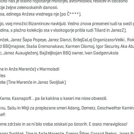
čito nas je stalno ropotanje motorjev, avtomobilov, rešilcev in občasno
ije željne zelenoskalnih danosti.
avsa, edinega Anžeta vrednega nje (po Č****).
o, vsej množici Bizantincev navkljub. Vedno znova preseneti tudi ta sveži 
dina, s plažno kolekcijo sta v visokogorje prišla tudi Tišard in JanezZ).
lenček, Janez Šapa Popeye, Janez Glanzi, BrilejGaLej OrganizatorVeliki , Ro
d BBQmajster, Staša Gremonakavo, Karmen Cliomoj, Igor Security, Aka Abz
ljc, Janez Auaugleženj, Bajželjbojan BBQ owner, Ivan Gadgetrukola
ine in Anže Marenče) v Marmoladi
les
ella (Tine Marenče in Janez Svoljšak)
Kante, Kasnapoff….pa še kakšna o kateri me niste obvestili.
ranu, Sašu in Mitji za preplezane smeri Adang, Demetz, Geschweifter Kamin,
sef!
eme zdržalo in se ni bilo treba stiskati po šotorih. E stato meraviglioso!
nez Svoljšak, Tine in Anže Marenče, Gregor Šifrer, Gorazd Prelog, Janez N