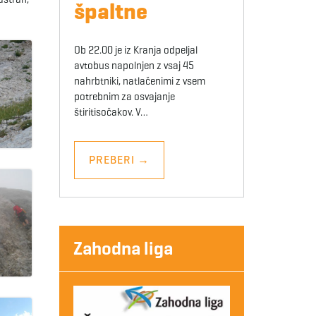
špaltne
Ob 22.00 je iz Kranja odpeljal
avtobus napolnjen z vsaj 45
nahrbtniki, natlačenimi z vsem
potrebnim za osvajanje
štiritisočakov. V…
PREBERI
→
Zahodna liga