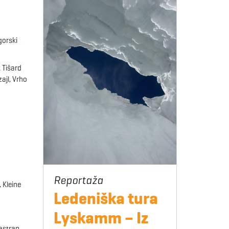
gorski
k Tišard
ajl, Vrho
 Kleine
Ledeniška tura
Lyskamm – Iz
astran,