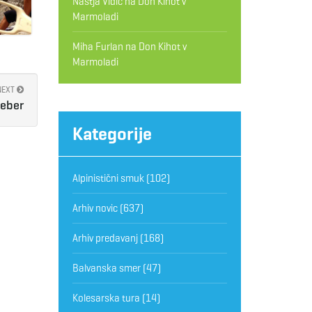
Nastja Vidic
na
Don Kihot v
Marmoladi
Miha Furlan
na
Don Kihot v
Marmoladi
NEXT
teber
Kategorije
Alpinistični smuk
(102)
Arhiv novic
(637)
Arhiv predavanj
(168)
Balvanska smer
(47)
Kolesarska tura
(14)