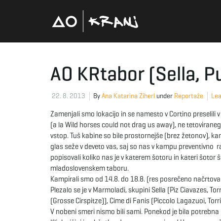
AO KRtabor (Sella, P
22. 8. 2013
By
Ana Katarina Ziherl
under
Reportaže
Lea
Zamenjali smo lokacijo in se namesto v Cortino preselili 
(a la Wild horses could not drag us away), ne tetoviraneg
vstop. Tuš kabine so bile prostornejše (brez žetonov), 
glas seže v deveto vas, saj so nas v kampu preventivno ra
popisovali koliko nas je v katerem šotoru in kateri šotor š
mladoslovenskem taboru.
Kampirali smo od 14.8. do 18.8. (res posrečeno načrtovanj
Plezalo se je v Marmoladi, skupini Sella (Piz Ciavazes, Tor
(Grosse Cirspitze)), Cime di Fanis (Piccolo Lagazuoi, Torr
V nobeni smeri nismo bili sami. Ponekod je bila potrebna