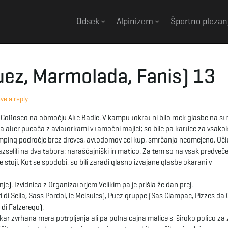
Odsek
Alpinizem
Športno plezan
uez, Marmolada, Fanis) 13
ve a reply
v Colfosco na območju Alte Badie. V kampu tokrat ni bilo rock glasbe na st
a alter pucača z aviatorkami v tamočni majici; so bile pa kartice za vsako
kamping področje brez dreves, avtodomov cel kup, smrčanja neomejeno. Oč
zselili na dva tabora: naraščajniški in matico. Za tem so na vsak predveč
e stoji. Kot se spodobi, so bili zaradi glasno izvajane glasbe okarani v
e). Izvidnica z Organizatorjem Velikim pa je prišla že dan prej.
ri di Sella, Sass Pordoi, le Meisules), Puez gruppe (Sas Ciampac, Pizzes da 
i di Falzerego).
 kar zvrhana mera potrpljenja ali pa polna cajna malice s široko polico za