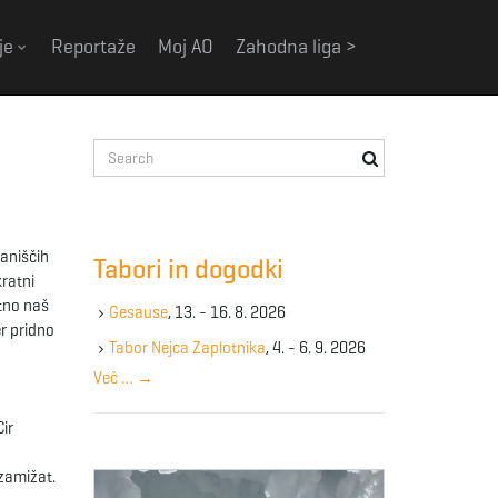
je
Reportaže
Moj AO
Zahodna liga >
S
e
a
r
c
raniščih
Tabori in dogodki
h
kratni
k
itno naš
Gesause
, 13. - 16. 8. 2026
e
er pridno
y
Tabor Nejca Zaplotnika
, 4. - 6. 9. 2026
w
Več …
→
o
r
Cir
d
 zamižat.