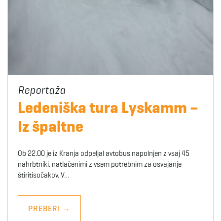
Ledeniška tura Lyskamm –
Iz špaltne
Ob 22.00 je iz Kranja odpeljal avtobus napolnjen z vsaj 45
nahrbtniki, natlačenimi z vsem potrebnim za osvajanje
štiritisočakov. V…
PREBERI
→