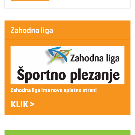
Zahodna liga
Zahodna liga ima novo spletno stran!
KLIK >