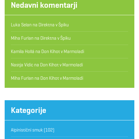
Nedavni komentarji
Luka Selan
na
Direktna v Špiku
Miha Furlan
na
Direktna v Špiku
Kamila Hollá
na
Don Kihot v Marmoladi
Nastja Vidic
na
Don Kihot v Marmoladi
Miha Furlan
na
Don Kihot v Marmoladi
Kategorije
Alpinistični smuk
(102)