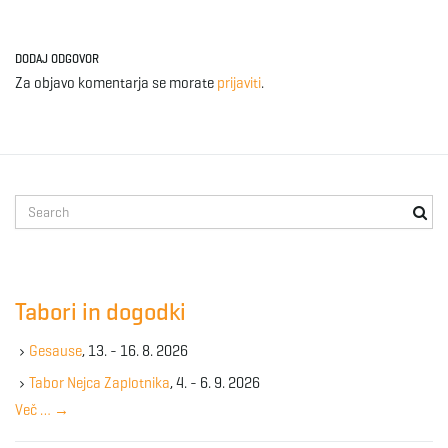
DODAJ ODGOVOR
Za objavo komentarja se morate
prijaviti
.
S
e
a
r
c
Tabori in dogodki
h
k
Gesause
, 13. - 16. 8. 2026
e
y
Tabor Nejca Zaplotnika
, 4. - 6. 9. 2026
w
Več …
→
o
r