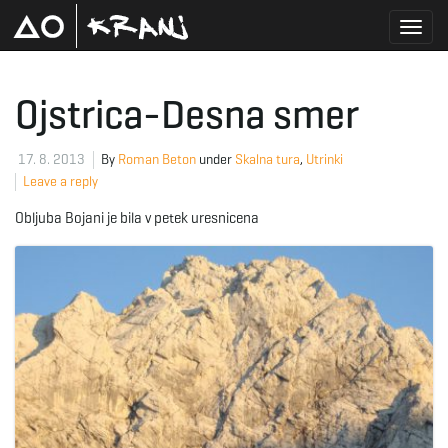
T
Ojstrica-Desna smer
o
17. 8. 2013
By
Roman Beton
under
Skalna tura
,
Utrinki
Leave a reply
Obljuba Bojani je bila v petek uresnicena
g
g
l