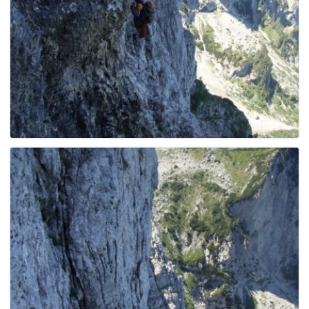
g
a
t
i
o
n