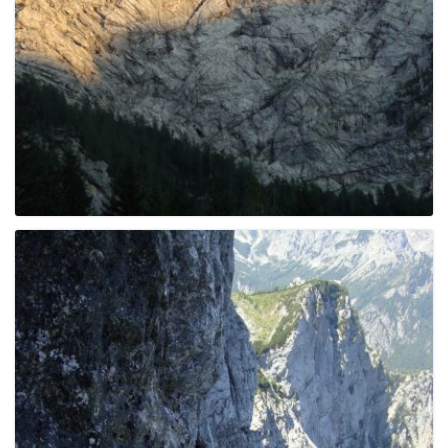
e
n
a
v
i