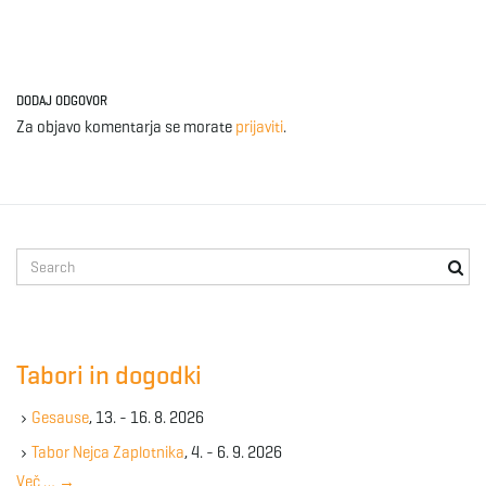
DODAJ ODGOVOR
Za objavo komentarja se morate
prijaviti
.
S
e
a
r
c
Tabori in dogodki
h
k
Gesause
, 13. - 16. 8. 2026
e
y
Tabor Nejca Zaplotnika
, 4. - 6. 9. 2026
w
Več …
→