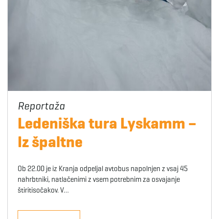
Ledeniška tura Lyskamm –
Iz špaltne
Ob 22.00 je iz Kranja odpeljal avtobus napolnjen z vsaj 45
nahrbtniki, natlačenimi z vsem potrebnim za osvajanje
štiritisočakov. V…