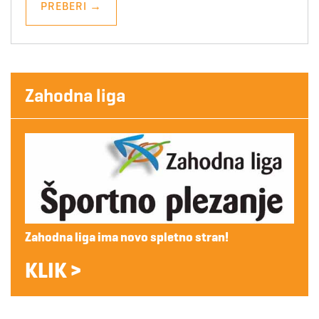
PREBERI
→
Zahodna liga
Zahodna liga ima novo spletno stran!
KLIK >