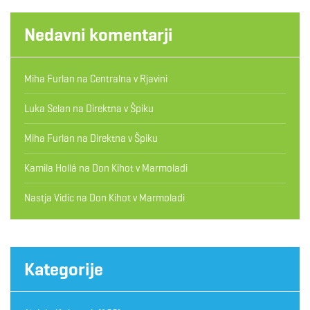
Nedavni komentarji
Miha Furlan
na
Centralna v Rjavini
Luka Selan
na
Direktna v Špiku
Miha Furlan
na
Direktna v Špiku
Kamila Hollá
na
Don Kihot v Marmoladi
Nastja Vidic
na
Don Kihot v Marmoladi
Kategorije