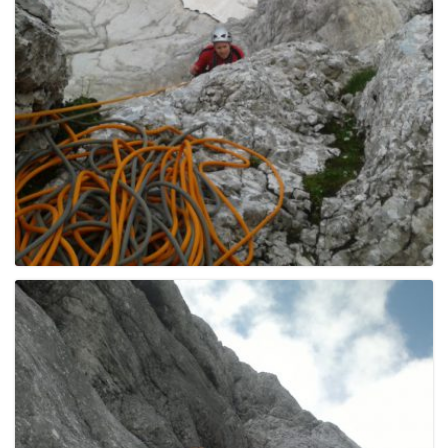
g
a
t
i
o
n