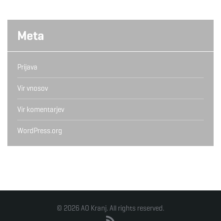
Meta
Prijava
Vir vnosov
Vir komentarjev
WordPress.org
© 2026 AO Kranj. All rights reserved.