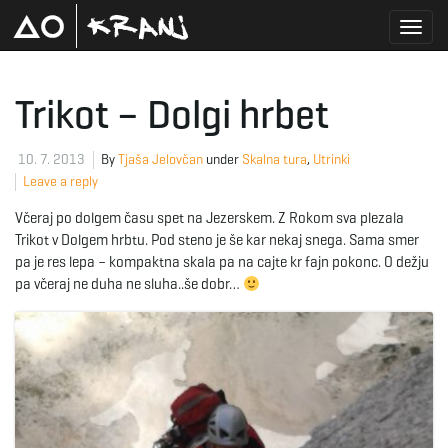
T
Trikot – Dolgi hrbet
o
10. 7. 2013
By
Tjaša Jelovčan
under
Skalna tura
,
Utrinki
Leave a reply
Včeraj po dolgem času spet na Jezerskem. Z Rokom sva plezala
g
Trikot v Dolgem hrbtu. Pod steno je še kar nekaj snega. Sama smer
pa je res lepa – kompaktna skala pa na cajte kr fajn pokonc. O dežju
pa včeraj ne duha ne sluha..še dobr…
g
l