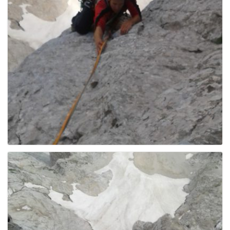
e
n
a
v
i