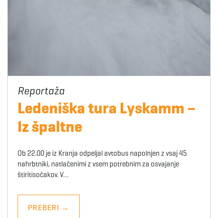
Ledeniška tura Lyskamm –
Iz špaltne
Ob 22.00 je iz Kranja odpeljal avtobus napolnjen z vsaj 45
nahrbtniki, natlačenimi z vsem potrebnim za osvajanje
štiritisočakov. V…
PREBERI
→