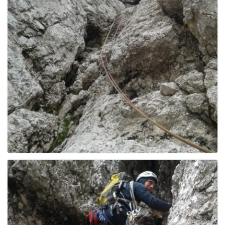
e
n
a
v
i