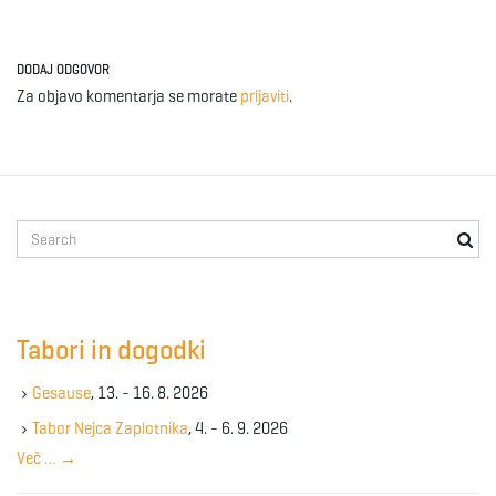
DODAJ ODGOVOR
Za objavo komentarja se morate
prijaviti
.
S
e
a
r
c
Tabori in dogodki
h
k
Gesause
, 13. - 16. 8. 2026
e
y
Tabor Nejca Zaplotnika
, 4. - 6. 9. 2026
w
Več …
→
o