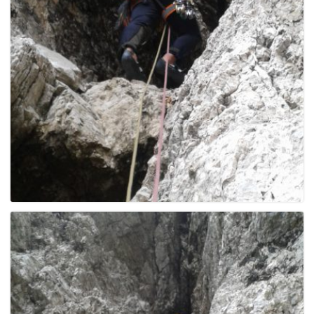
g
a
t
i
o
n