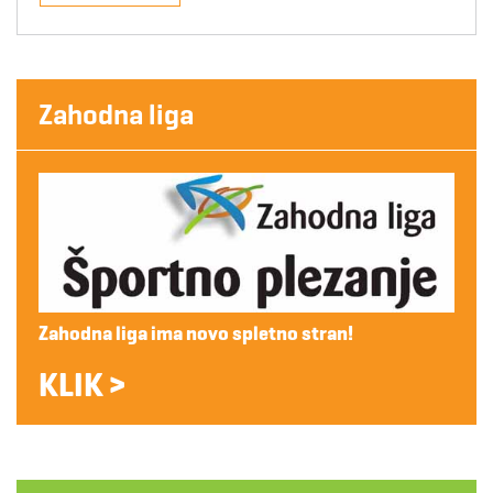
Zahodna liga
Zahodna liga ima novo spletno stran!
KLIK >