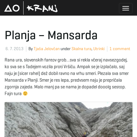
T
Planja – Mansarda
o
6. 7. 2013
By
Tjaša Jelovčan
under
Skalna tura
,
Utrinki
1 comment
Rana ura, slovenskih fantov grob…sva si rekla včeraj navsezgodej,
ko sva se s Tadejem vozila proti Vršiču. Ampak se je izplačalo, saj
g
naju je (sicer rahel) dež dobil ravno na vrhu smeri. Plezala sva smer
Mansarda v Planji. Smer je res lepa, predvsem naju je prepričala
zgornja zajeda. Malo manj pa se nama je dopadel dooolg sestop.
Fajn tura
g
l