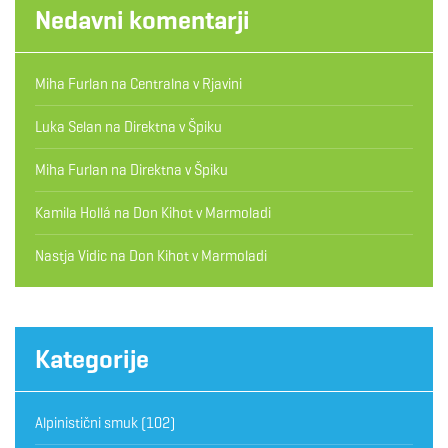
Nedavni komentarji
Miha Furlan
na
Centralna v Rjavini
Luka Selan
na
Direktna v Špiku
Miha Furlan
na
Direktna v Špiku
Kamila Hollá
na
Don Kihot v Marmoladi
Nastja Vidic
na
Don Kihot v Marmoladi
Kategorije
Alpinistični smuk
(102)