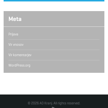
Meta
Prijava
Vir vnosov
Vir komentarjev
WordPress.org
© 2026 AO Kranj. All rights reserved.