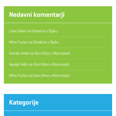
Nedavni komentarji
Luka Selan
na
Direktna v Špiku
Miha Furlan
na
Direktna v Špiku
Kamila Hollá
na
Don Kihot v Marmoladi
Nastja Vidic
na
Don Kihot v Marmoladi
Miha Furlan
na
Don Kihot v Marmoladi
Kategorije