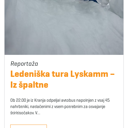
Ledeniška tura Lyskamm –
Iz špaltne
Ob 22.00 je iz Kranja odpeljal avtobus napolnjen z vsaj 45
nahrbtniki, natlačenimi z vsem potrebnim za osvajanje
štiritisočakov. V…