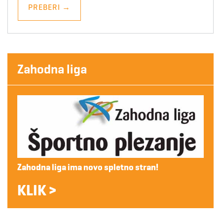
PREBERI
→
Zahodna liga
Zahodna liga ima novo spletno stran!
KLIK >