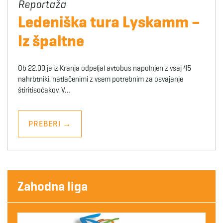
Ledeniška tura Lyskamm –
Iz špaltne
Ob 22.00 je iz Kranja odpeljal avtobus napolnjen z vsaj 45
nahrbtniki, natlačenimi z vsem potrebnim za osvajanje
štiritisočakov. V…
PREBERI
→
Zahodna liga