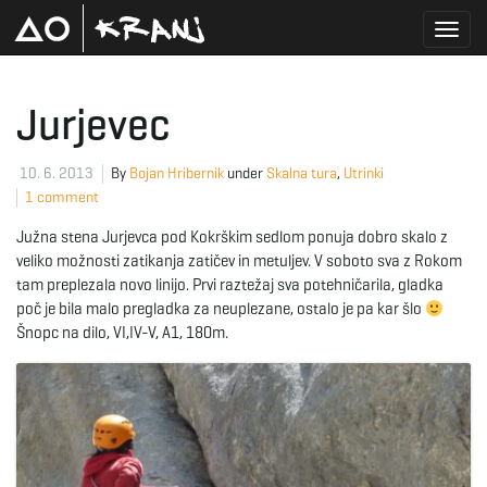
T
Jurjevec
o
10. 6. 2013
By
Bojan Hribernik
under
Skalna tura
,
Utrinki
1 comment
Južna stena Jurjevca pod Kokrškim sedlom ponuja dobro skalo z
g
veliko možnosti zatikanja zatičev in metuljev. V soboto sva z Rokom
tam preplezala novo linijo. Prvi raztežaj sva potehničarila, gladka
poč je bila malo pregladka za neuplezane, ostalo je pa kar šlo
Šnopc na dilo, VI,IV-V, A1, 180m.
g
l