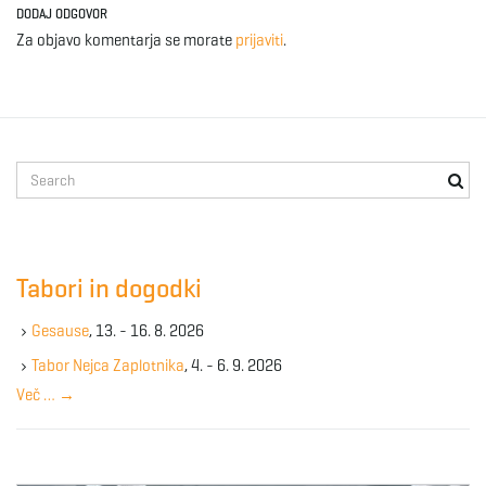
DODAJ ODGOVOR
Za objavo komentarja se morate
prijaviti
.
S
e
a
r
c
Tabori in dogodki
h
k
Gesause
, 13. - 16. 8. 2026
e
y
Tabor Nejca Zaplotnika
, 4. - 6. 9. 2026
w
Več …
→
o
r
d