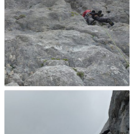
g
a
t
i
o
n