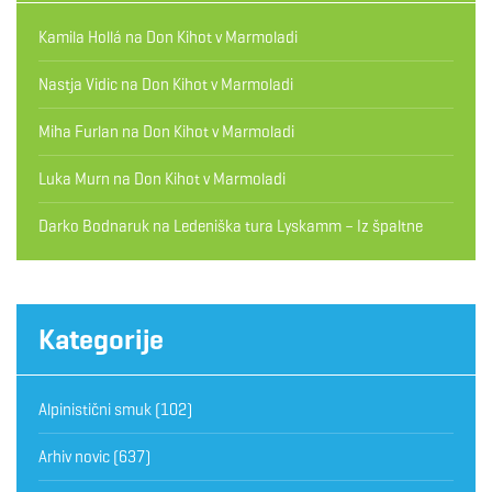
Kamila Hollá
na
Don Kihot v Marmoladi
Nastja Vidic
na
Don Kihot v Marmoladi
Miha Furlan
na
Don Kihot v Marmoladi
Luka Murn
na
Don Kihot v Marmoladi
Darko Bodnaruk
na
Ledeniška tura Lyskamm – Iz špaltne
Kategorije
Alpinistični smuk
(102)
Arhiv novic
(637)