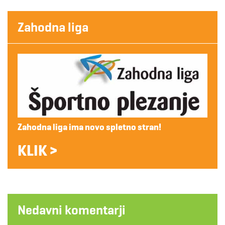
Zahodna liga
Zahodna liga ima novo spletno stran!
KLIK >
Nedavni komentarji