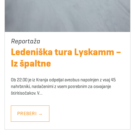
Ledeniška tura Lyskamm –
Iz špaltne
Ob 22.00 je iz Kranja odpeljal avtobus napolnjen z vsaj 45
nahrbtniki, natlačenimi z vsem potrebnim za osvajanje
štiritisočakov. V…
PREBERI
→