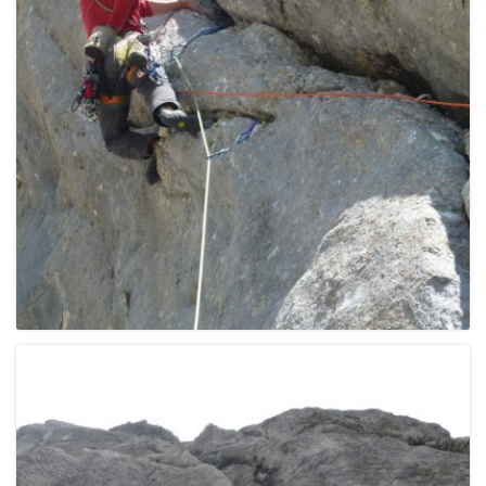
e
n
a
v
i