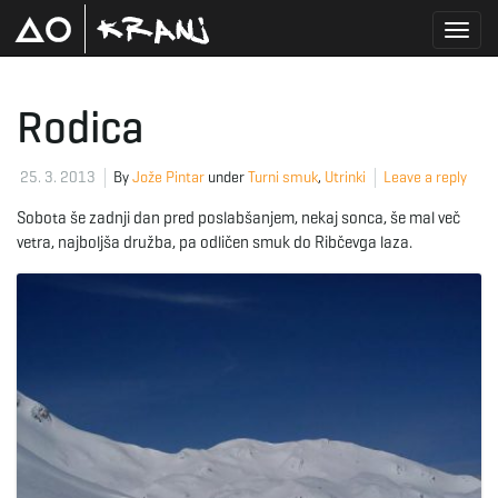
T
Rodica
o
25. 3. 2013
By
Jože Pintar
under
Turni smuk
,
Utrinki
Leave a reply
Sobota še zadnji dan pred poslabšanjem, nekaj sonca, še mal več
vetra, najboljša družba, pa odličen smuk do Ribčevga laza.
g
g
l