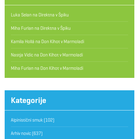
Luka Selan
na
Direktna v Špiku
Miha Furlan
na
Direktna v Špiku
Kamila Hollá
na
Don Kihot v Marmoladi
Nastja Vidic
na
Don Kihot v Marmoladi
Miha Furlan
na
Don Kihot v Marmoladi
Kategorije
Alpinistični smuk
(102)
Arhiv novic
(637)