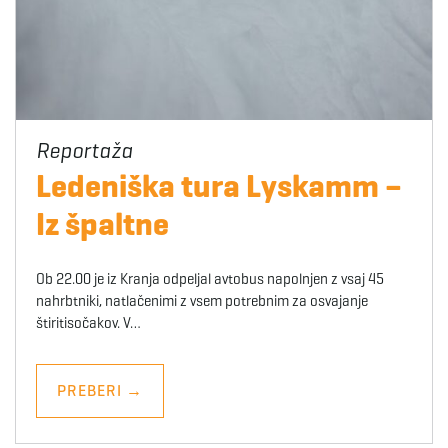
Ledeniška tura Lyskamm –
Iz špaltne
Ob 22.00 je iz Kranja odpeljal avtobus napolnjen z vsaj 45
nahrbtniki, natlačenimi z vsem potrebnim za osvajanje
štiritisočakov. V…
PREBERI
→