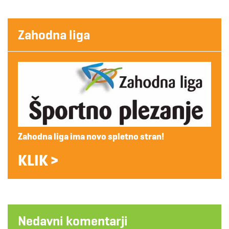
Zahodna liga
Zahodna liga ima novo spletno stran!
KLIK >
Nedavni komentarji