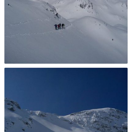
e
n
a
v
i