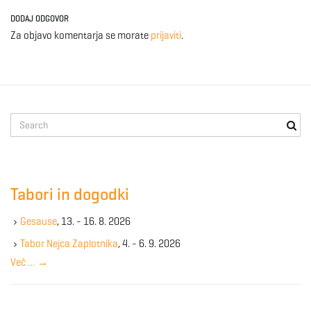
DODAJ ODGOVOR
Za objavo komentarja se morate
prijaviti
.
S
e
a
r
c
Tabori in dogodki
h
k
Gesause
, 13. - 16. 8. 2026
e
y
Tabor Nejca Zaplotnika
, 4. - 6. 9. 2026
w
Več …
→
o
r
d