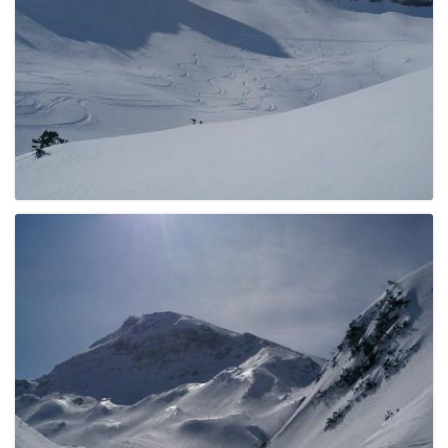
g
a
t
i
o
n