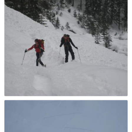
e
n
a
v
i