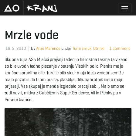
T
Mrzle vode
o
19. 2. 2013
By
Anže Marenče
under
Turni smuk
,
Utrinki
1 comment
Skupna tura AŠ v Mlačci prejšnji teden in hitrostna tekma ta vikend
so bile uvod v ledno plezanje v ostenju Visokih polic. Plenks me je
g
končno spravil na dile. Tura je bila sicer moja ideja vendar sem že
malo pozabil, da 0,5m pršiča, plastika, dile, nahrbtnik nisto moji
prijatelji. Vse skupaj je menda izgledalo precej zab… Malo smo se
tudi navili, midva z Gubčijem v Super Stridente, Ali in Plenks pa v
g
Polvere biance.
l