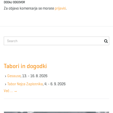
DODAJ ODGOVOR
Za objavo komentarja se morate
prijaviti
.
S
e
a
r
c
Tabori in dogodki
h
k
Gesause
, 13. - 16. 8. 2026
e
y
Tabor Nejca Zaplotnika
, 4. - 6. 9. 2026
w
Več …
→
o
r
d