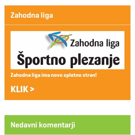
Zahodna liga
Zahodna liga ima novo spletno stran!
KLIK >
Nedavni komentarji