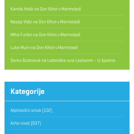
Kamila Hollá
na
Don Kihot v Marmoladi
Nastja Vidic
na
Don Kihot v Marmoladi
Miha Furlan
na
Don Kihot v Marmoladi
Luka Murn
na
Don Kihot v Marmoladi
Darko Bodnaruk
na
Ledeniška tura Lyskamm – Iz špaltne
Kategorije
Alpinistični smuk
(102)
Arhiv novic
(637)