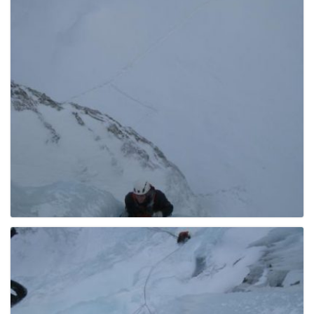
g
a
t
i
o
n