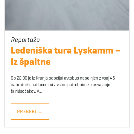
Ledeniška tura Lyskamm –
Iz špaltne
Ob 22.00 je iz Kranja odpeljal avtobus napolnjen z vsaj 45
nahrbtniki, natlačenimi z vsem potrebnim za osvajanje
štiritisočakov. V…
PREBERI
→