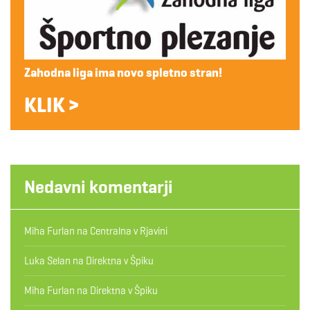
Zahodna liga ima novo spletno stran!
KLIK >
Nedavni komentarji
Miha Furlan
na
Centralna v Rjavini
Luka Selan
na
Direktna v Špiku
Miha Furlan
na
Direktna v Špiku