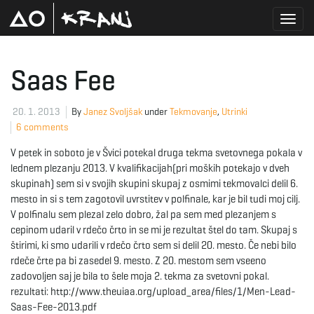
T
Saas Fee
o
20. 1. 2013
By
Janez Svoljšak
under
Tekmovanje
,
Utrinki
6 comments
V petek in soboto je v Švici potekal druga tekma svetovnega pokala v
g
lednem plezanju 2013. V kvalifikacijah(pri moških potekajo v dveh
skupinah) sem si v svojih skupini skupaj z osmimi tekmovalci delil 6.
mesto in si s tem zagotovil uvrstitev v polfinale, kar je bil tudi moj cilj.
V polfinalu sem plezal zelo dobro, žal pa sem med plezanjem s
g
cepinom udaril v rdečo črto in se mi je rezultat štel do tam. Skupaj s
štirimi, ki smo udarili v rdečo črto sem si delil 20. mesto. Če nebi bilo
rdeče črte pa bi zasedel 9. mesto. Z 20. mestom sem vseeno
zadovoljen saj je bila to šele moja 2. tekma za svetovni pokal.
l
rezultati: http://www.theuiaa.org/upload_area/files/1/Men-Lead-
Saas-Fee-2013.pdf