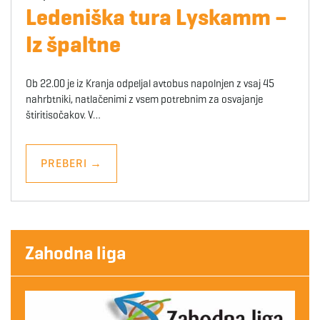
Ledeniška tura Lyskamm –
Iz špaltne
Ob 22.00 je iz Kranja odpeljal avtobus napolnjen z vsaj 45
nahrbtniki, natlačenimi z vsem potrebnim za osvajanje
štiritisočakov. V…
PREBERI
→
Zahodna liga