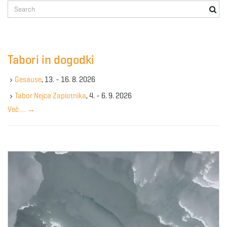
S
e
a
r
c
Tabori in dogodki
h
k
Gesause
, 13. - 16. 8. 2026
e
y
Tabor Nejca Zaplotnika
, 4. - 6. 9. 2026
w
Več …
→
o
r
d