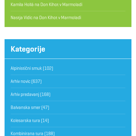
Kamila Hollá
na
Don Kihot v Marmoladi
Nastja Vidic
na
Don Kihot v Marmoladi
Kategorije
Alpinistični smuk
(102)
Arhiv novic
(637)
Arhiv predavanj
(168)
Balvanska smer
(47)
Kolesarska tura
(14)
Kombinirana tura
(188)