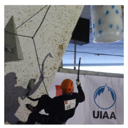
e
n
a
v
i