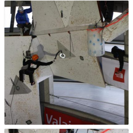
g
a
t
i
o
n