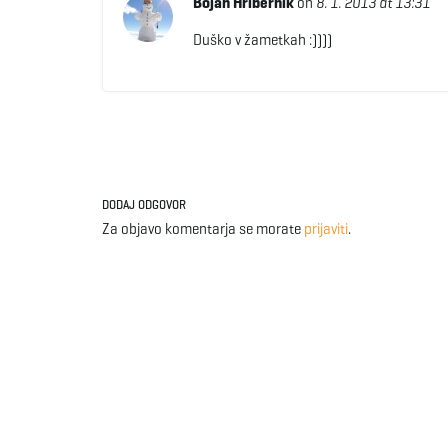
Bojan Hribernik
on
8. 1. 2013 at 13:31
Duško v žametkah :))))
DODAJ ODGOVOR
Za objavo komentarja se morate
prijaviti
.