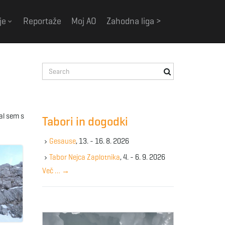
je
Reportaže
Moj AO
Zahodna liga >
S
e
a
r
c
zal sem s
Tabori in dogodki
h
k
Gesause
, 13. - 16. 8. 2026
e
y
Tabor Nejca Zaplotnika
, 4. - 6. 9. 2026
w
Več …
→
o
r
d