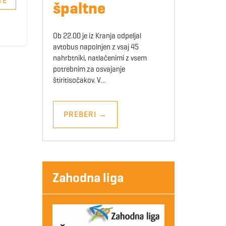
TE
špaltne
Ob 22.00 je iz Kranja odpeljal
avtobus napolnjen z vsaj 45
nahrbtniki, natlačenimi z vsem
potrebnim za osvajanje
štiritisočakov. V…
PREBERI
→
Zahodna liga