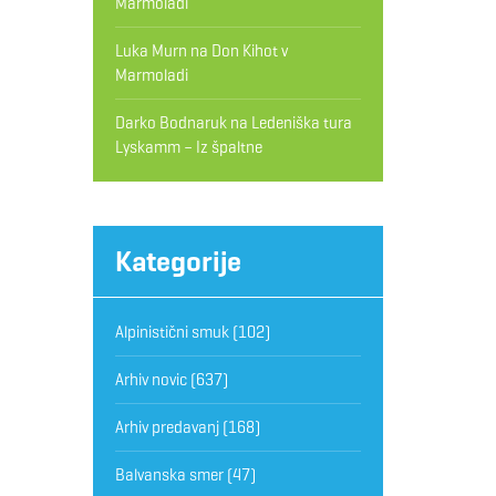
Marmoladi
Luka Murn
na
Don Kihot v
Marmoladi
Darko Bodnaruk
na
Ledeniška tura
Lyskamm – Iz špaltne
Kategorije
Alpinistični smuk
(102)
Arhiv novic
(637)
Arhiv predavanj
(168)
Balvanska smer
(47)