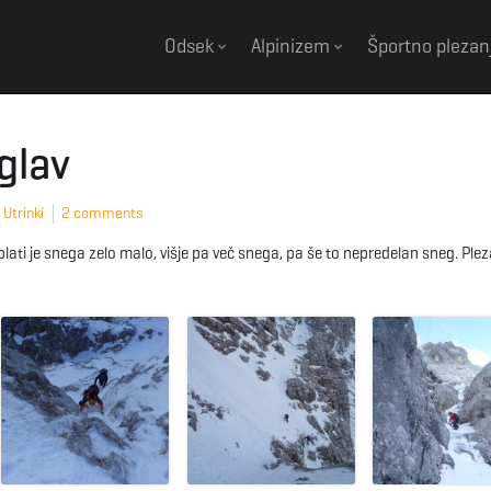
Odsek
Alpinizem
Športno plezan
glav
,
Utrinki
2 comments
plati je snega zelo malo, višje pa več snega, pa še to nepredelan sneg. Ple