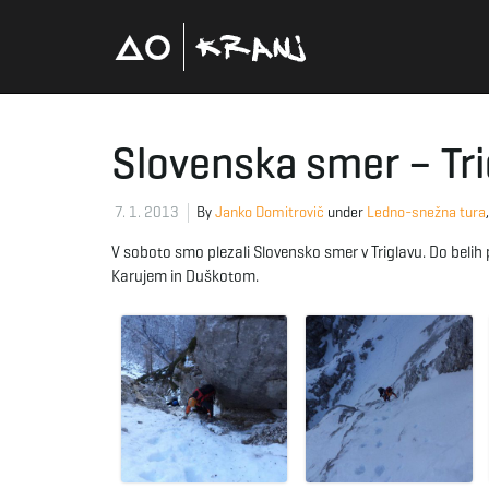
Slovenska smer – Tri
7. 1. 2013
By
Janko Domitrovič
under
Ledno-snežna tura
V soboto smo plezali Slovensko smer v Triglavu. Do belih 
Karujem in Duškotom.