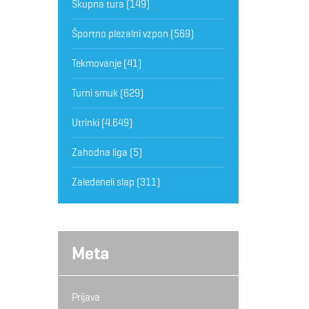
Skupna tura
(149)
Športno plezalni vzpon
(569)
Tekmovanje
(41)
Turni smuk
(629)
Utrinki
(4.649)
Zahodna liga
(5)
Zaledeneli slap
(311)
Meta
Prijava