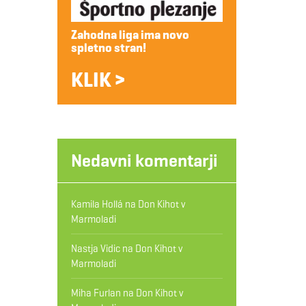
Zahodna liga ima novo
spletno stran!
KLIK >
Nedavni komentarji
Kamila Hollá
na
Don Kihot v
Marmoladi
Nastja Vidic
na
Don Kihot v
Marmoladi
Miha Furlan
na
Don Kihot v