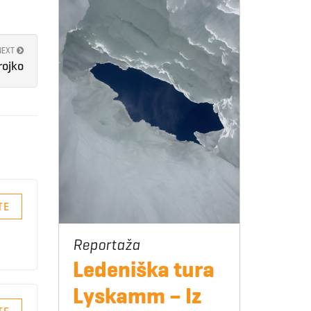
NEXT
rojko
TE
Ledeniška tura
Lyskamm – Iz