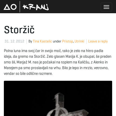
T
Storžič
o
31. 12. 2012
By
Tina Kastelic
under
Pristop
,
Utrinki
Leave a reply
Polna luna ima svoj čar in svojo moč, tako je zelo na hitro padla
ideja, da gremo na Storžič. Zelo glasen Matija K. je obupal, še preden
g
smo šli, Matjaž M. nas je počakal na toplem na Kaličšu, z Alenko in
Matejem pa smo proslavljali na vrhu. Bilo je lepo in mrzlo, vetrovno,
vendar so bile odlične razmere.
g
l