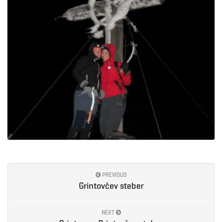
e
n
a
v
PREVIOUS
Grintovčev steber
i
NEXT