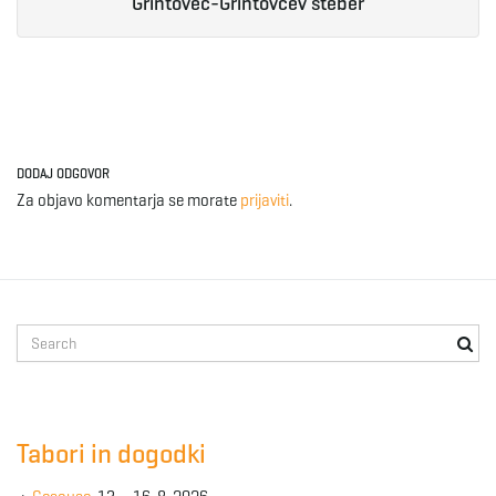
Grintovec-Grintovčev steber
g
a
DODAJ ODGOVOR
Za objavo komentarja se morate
prijaviti
.
t
i
S
e
a
o
r
c
Tabori in dogodki
h
k
n