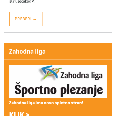
štiritisočakov. V…
PREBERI
→
Zahodna liga
Zahodna liga ima novo spletno stran!
KLIK >