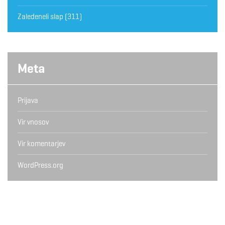
Zaledeneli slap
(311)
Meta
Prijava
Vir vnosov
Vir komentarjev
WordPress.org