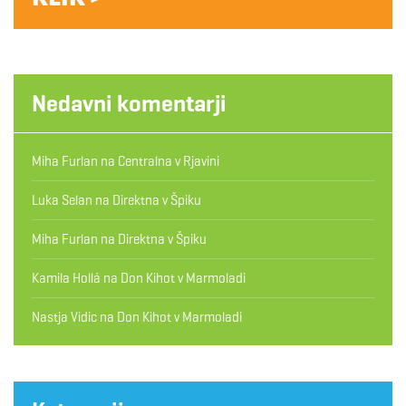
Nedavni komentarji
Miha Furlan
na
Centralna v Rjavini
Luka Selan
na
Direktna v Špiku
Miha Furlan
na
Direktna v Špiku
Kamila Hollá
na
Don Kihot v Marmoladi
Nastja Vidic
na
Don Kihot v Marmoladi