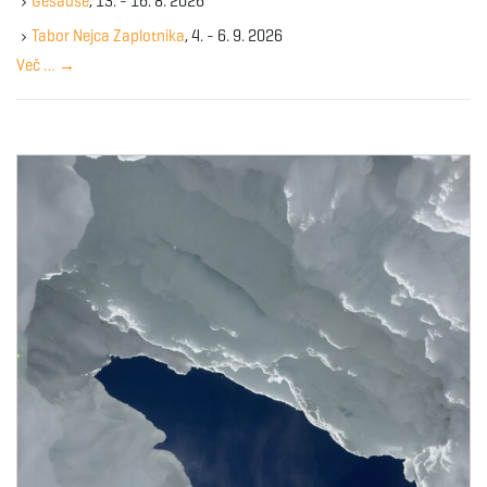
Gesause
, 13. - 16. 8. 2026
e
y
Tabor Nejca Zaplotnika
, 4. - 6. 9. 2026
w
Več …
→
o
r
d