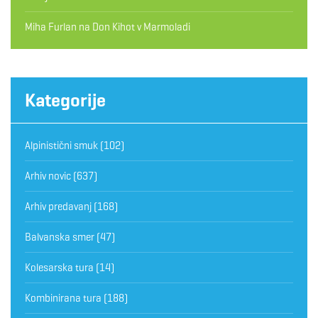
Miha Furlan
na
Don Kihot v Marmoladi
Kategorije
Alpinistični smuk
(102)
Arhiv novic
(637)
Arhiv predavanj
(168)
Balvanska smer
(47)
Kolesarska tura
(14)
Kombinirana tura
(188)