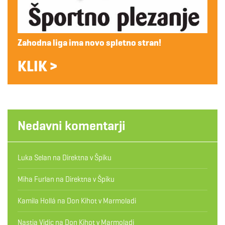
Zahodna liga ima novo spletno stran!
KLIK >
Nedavni komentarji
Luka Selan
na
Direktna v Špiku
Miha Furlan
na
Direktna v Špiku
Kamila Hollá
na
Don Kihot v Marmoladi
Nastja Vidic
na
Don Kihot v Marmoladi