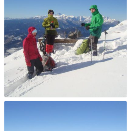
g
a
t
i
o
n