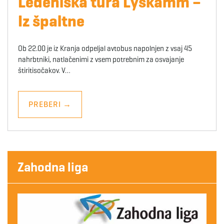
Ledeniška tura Lyskamm –
Iz špaltne
Ob 22.00 je iz Kranja odpeljal avtobus napolnjen z vsaj 45
nahrbtniki, natlačenimi z vsem potrebnim za osvajanje
štiritisočakov. V…
PREBERI
→
Zahodna liga