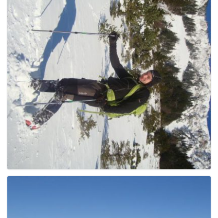
e
n
a
v
i