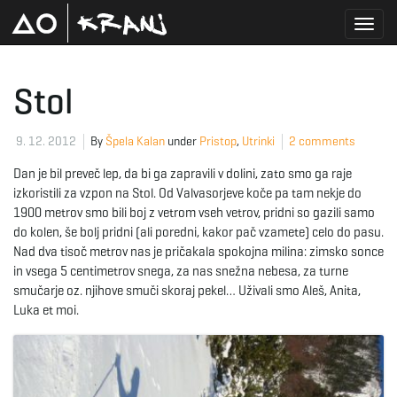
T
Stol
o
9. 12. 2012
By
Špela Kalan
under
Pristop
,
Utrinki
2 comments
Dan je bil preveč lep, da bi ga zapravili v dolini, zato smo ga raje
izkoristili za vzpon na Stol. Od Valvasorjeve koče pa tam nekje do
g
1900 metrov smo bili boj z vetrom vseh vetrov, pridni so gazili samo
do kolen, še bolj pridni (ali poredni, kakor pač vzamete) celo do pasu.
Nad dva tisoč metrov nas je pričakala spokojna milina: zimsko sonce
in vsega 5 centimetrov snega, za nas snežna nebesa, za turne
g
smučarje oz. njihove smuči skoraj pekel… Uživali smo Aleš, Anita,
Luka et moi.
l