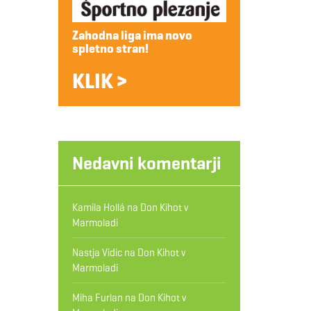
Zahodna liga ima novo
spletno stran!
KLIK >
Nedavni komentarji
Kamila Hollá
na
Don Kihot v
Marmoladi
Nastja Vidic
na
Don Kihot v
Marmoladi
Miha Furlan
na
Don Kihot v