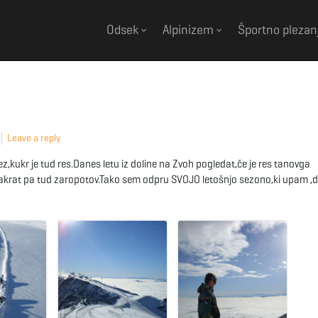
Odsek
Alpinizem
Športno plezan
Leave a reply
,kukr je tud res.Danes letu iz doline na Zvoh pogledat,če je res tanovga
dvakrat pa tud zaropotov.Tako sem odpru SVOJO letošnjo sezono,ki upam ,