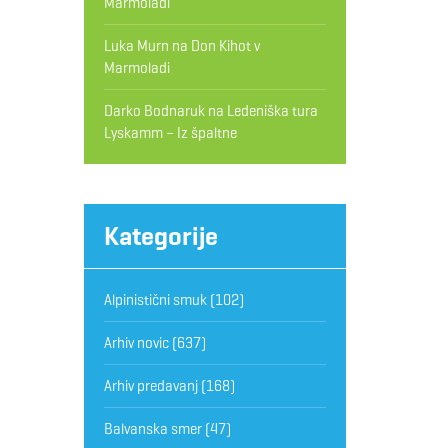
Marmoladi
Luka Murn
na
Don Kihot v
Marmoladi
Darko Bodnaruk
na
Ledeniška tura
Lyskamm – Iz špaltne
Kategorije
Alpinistični smuk
(102)
Arhiv novic
(637)
Arhiv predavanj
(168)
Balvanska smer
(47)