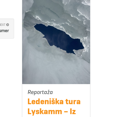
NEXT
 smer
Ledeniška tura
Lyskamm – Iz