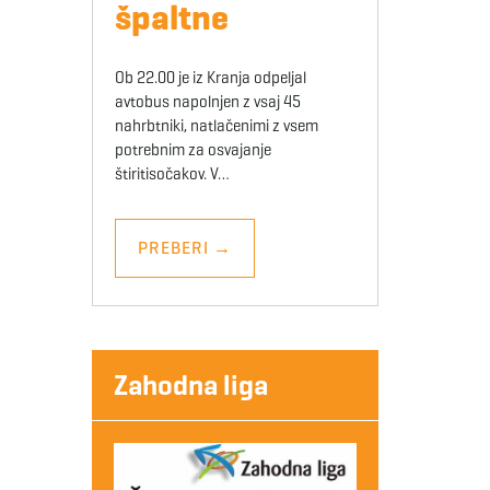
špaltne
Ob 22.00 je iz Kranja odpeljal
avtobus napolnjen z vsaj 45
nahrbtniki, natlačenimi z vsem
potrebnim za osvajanje
štiritisočakov. V…
PREBERI
→
Zahodna liga