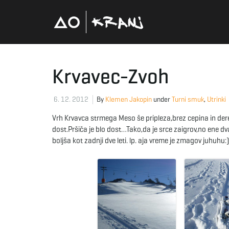
Krvavec-Zvoh
6. 12. 2012
By
Klemen Jakopin
under
Turni smuk
,
Utrinki
Vrh Krvavca strmega Meso še pripleza,brez cepina in derez
dost.Pršiča je blo dost…Tako,da je srce zaigrov,no ene 
boljša kot zadnji dve leti. lp. aja vreme je zmagov juhuhu:)