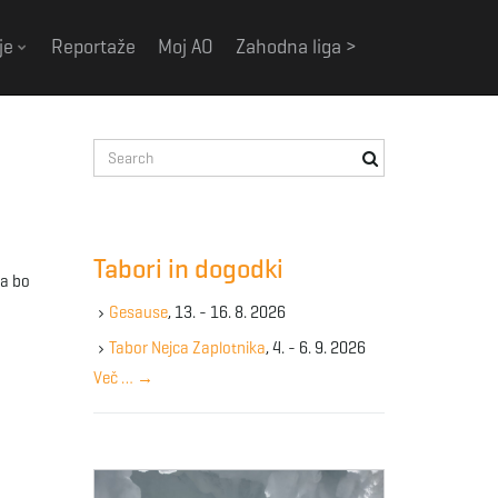
je
Reportaže
Moj AO
Zahodna liga >
S
e
a
r
c
Tabori in dogodki
h
da bo
k
Gesause
, 13. - 16. 8. 2026
e
y
Tabor Nejca Zaplotnika
, 4. - 6. 9. 2026
w
Več …
→
o
r
d