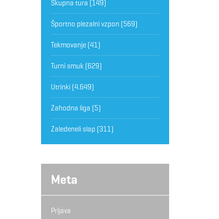
Skupna tura
(149)
Športno plezalni vzpon
(569)
Tekmovanje
(41)
Turni smuk
(629)
Utrinki
(4.649)
Zahodna liga
(5)
Zaledeneli slap
(311)
Meta
Prijava