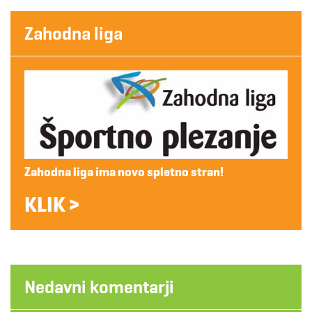
Zahodna liga
Zahodna liga ima novo spletno stran!
KLIK >
Nedavni komentarji