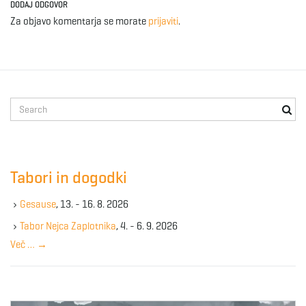
DODAJ ODGOVOR
Za objavo komentarja se morate
prijaviti
.
S
e
a
r
c
Tabori in dogodki
h
k
Gesause
, 13. - 16. 8. 2026
e
y
Tabor Nejca Zaplotnika
, 4. - 6. 9. 2026
w
Več …
→
o
r
d