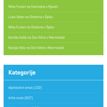
Miha Furlan
na
Centralna v Rjavini
Luka Selan
na
Direktna v Špiku
Miha Furlan
na
Direktna v Špiku
Kamila Hollá
na
Don Kihot v Marmoladi
Nastja Vidic
na
Don Kihot v Marmoladi
Kategorije
Alpinistični smuk
(102)
Arhiv novic
(637)