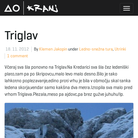
T
Triglav
o
18. 11. 2012
By
Klemen Jakopin
under
Ledno-snežna tura
,
Utrinki
1 comment
Včeraj sva šla ponovno na Triglav.Na Kredarici sva šla čez ledeniški
g
plato,tam pa po škripovcu,malo levo malo desno.Bilo je tako
lahkotno poplezavanje,edino proti vrhu je bila v območju skal tanka
ledena skorja,vendar samo kakšna dva metra.Iztopila sva malo pred
vrhom Triglava.Plezala,meso pa ajdovc,pa brez gužve juhuhu!lp.
g
l