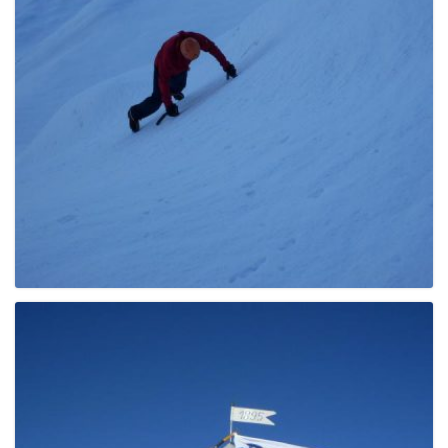
g
a
t
i
o
n