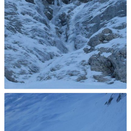
e
n
a
v
i