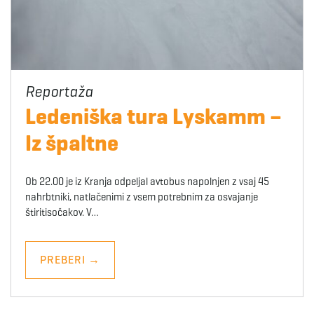
Ledeniška tura Lyskamm –
Iz špaltne
Ob 22.00 je iz Kranja odpeljal avtobus napolnjen z vsaj 45
nahrbtniki, natlačenimi z vsem potrebnim za osvajanje
štiritisočakov. V…
PREBERI
→