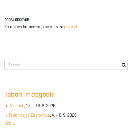
DODAJ ODGOVOR
Za objavo komentarja se morate
prijaviti
.
S
e
a
r
c
Tabori in dogodki
h
k
Gesause
, 13. - 16. 8. 2026
e
y
Tabor Nejca Zaplotnika
, 4. - 6. 9. 2026
w
Več …
→
o