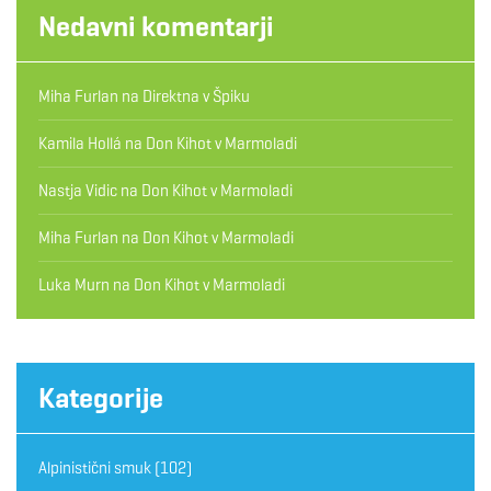
Nedavni komentarji
Miha Furlan
na
Direktna v Špiku
Kamila Hollá
na
Don Kihot v Marmoladi
Nastja Vidic
na
Don Kihot v Marmoladi
Miha Furlan
na
Don Kihot v Marmoladi
Luka Murn
na
Don Kihot v Marmoladi
Kategorije
Alpinistični smuk
(102)