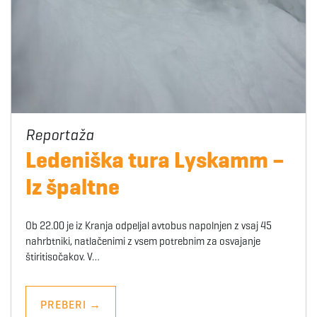
Ledeniška tura Lyskamm –
Iz špaltne
Ob 22.00 je iz Kranja odpeljal avtobus napolnjen z vsaj 45
nahrbtniki, natlačenimi z vsem potrebnim za osvajanje
štiritisočakov. V…
PREBERI
→