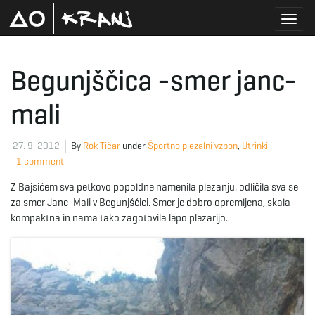
T
Begunjščica -smer janc-
mali
o
27. 9. 2012
By
Rok Tičar
under
Športno plezalni vzpon
,
Utrinki
1 comment
g
Z Bajsičem sva petkovo popoldne namenila plezanju, odličila sva se
za smer Janc-Mali v Begunjščici. Smer je dobro opremljena, skala
kompaktna in nama tako zagotovila lepo plezarijo.
g
l