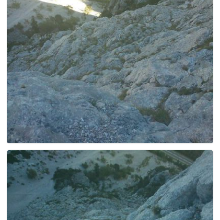
g
a
t
i
o
n