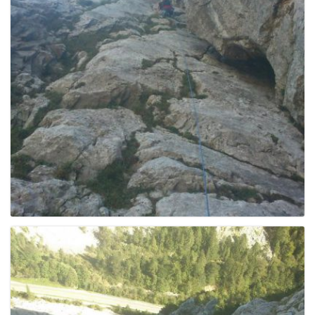
e
n
a
v
i