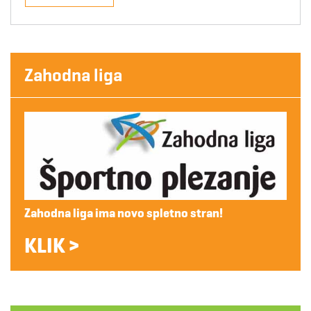
Zahodna liga
Zahodna liga ima novo spletno stran!
KLIK >