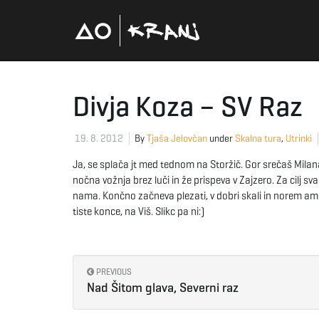
Divja Koza – SV Raz
19. 8. 2012
By
Tjaša Jelovčan
under
Skalna tura
,
Utrinki
Ja, se splača jt med tednom na Storžič. Gor srečaš Milana
nočna vožnja brez luči in že prispeva v Zajzero. Za cilj sva
nama. Končno začneva plezati, v dobri skali in norem ambie
tiste konce, na Viš. Slikc pa ni:)
PREVIOUS
Nad Šitom glava, Severni raz