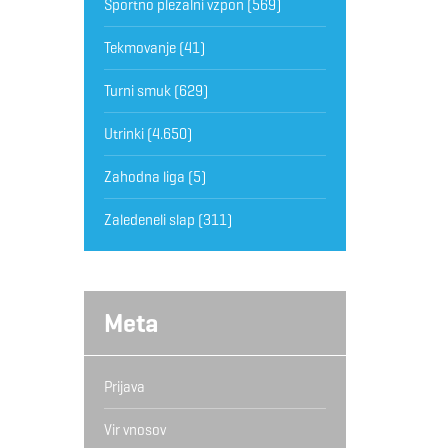
Športno plezalni vzpon
(569)
Tekmovanje
(41)
Turni smuk
(629)
Utrinki
(4.650)
Zahodna liga
(5)
Zaledeneli slap
(311)
Meta
Prijava
Vir vnosov