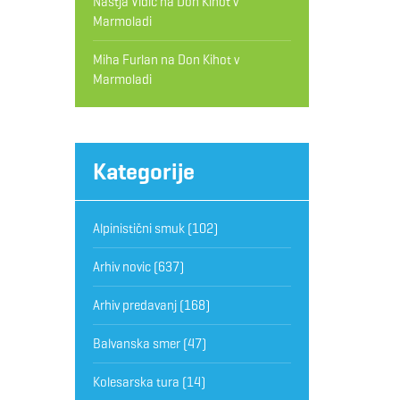
Nastja Vidic
na
Don Kihot v
Marmoladi
Miha Furlan
na
Don Kihot v
Marmoladi
Kategorije
Alpinistični smuk
(102)
Arhiv novic
(637)
Arhiv predavanj
(168)
Balvanska smer
(47)
Kolesarska tura
(14)