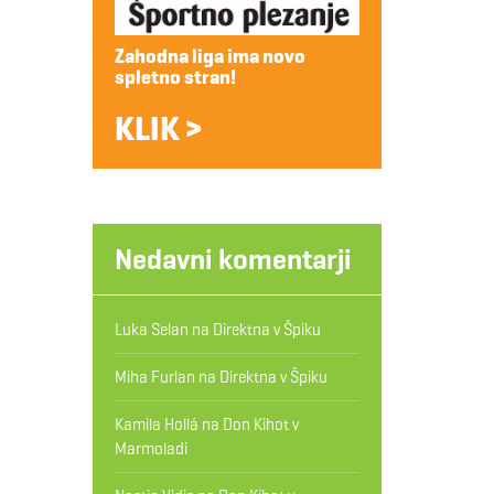
Zahodna liga ima novo
spletno stran!
KLIK >
Nedavni komentarji
Luka Selan
na
Direktna v Špiku
Miha Furlan
na
Direktna v Špiku
Kamila Hollá
na
Don Kihot v
Marmoladi