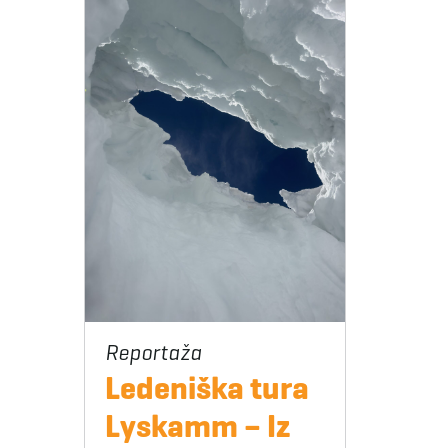
Ledeniška tura
Lyskamm – Iz