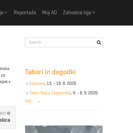
je
Reportaže
Moj AO
Zahodna liga >
S
e
a
r
c
linska
Tabori in dogodki
h
o za
k
spet v
Gesause
, 13. - 16. 8. 2026
e
y
Tabor Nejca Zaplotnika
, 4. - 6. 9. 2026
w
Več …
→
o
r
NEXT
d
ošica