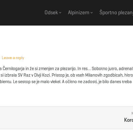
Odsek
Alpinizem
Športno plezan
Leave a reply
 Černilogarja in že si zmenjen za plezarijo. In res… Sobotno jutro, adrena
 si izbrala SV Raz v Divji Kozi. Pristop je, ob vseh Milanovih zgodbicah, hitr
ntu. Le sestop se je malo vlekel. A očitno ne zadosti, je bilo danes treba 
Kor