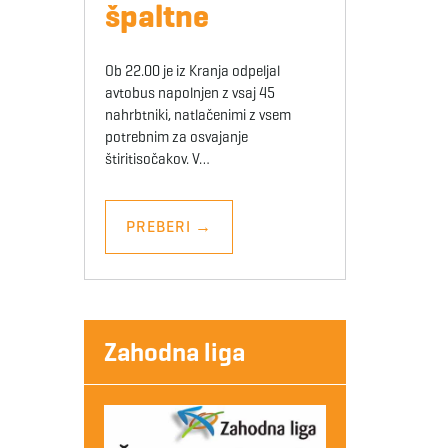
špaltne
Ob 22.00 je iz Kranja odpeljal
avtobus napolnjen z vsaj 45
nahrbtniki, natlačenimi z vsem
potrebnim za osvajanje
štiritisočakov. V…
PREBERI
→
Zahodna liga