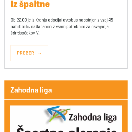
Iz špaltne
Ob 22.00 je iz Kranja odpeljal avtobus napolnjen z vsaj 45
nahrbtniki, natlačenimi z vsem potrebnim za osvajanje
štiritisočakov. V…
PREBERI
→
Zahodna liga