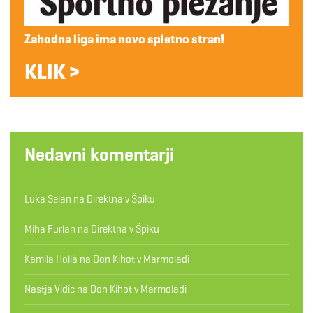
Zahodna liga ima novo spletno stran!
KLIK >
Nedavni komentarji
Luka Selan
na
Direktna v Špiku
Miha Furlan
na
Direktna v Špiku
Kamila Hollá
na
Don Kihot v Marmoladi
Nastja Vidic
na
Don Kihot v Marmoladi