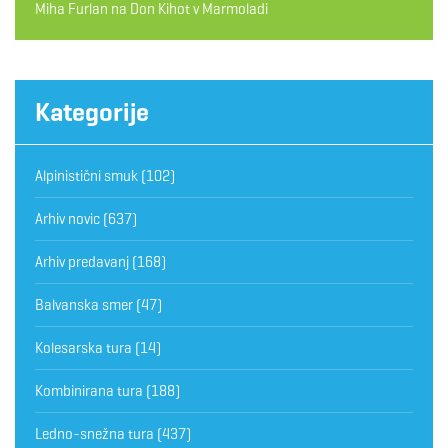
Miha Furlan
na
Don Kihot v Marmoladi
Kategorije
Alpinistični smuk
(102)
Arhiv novic
(637)
Arhiv predavanj
(168)
Balvanska smer
(47)
Kolesarska tura
(14)
Kombinirana tura
(188)
Ledno-snežna tura
(437)