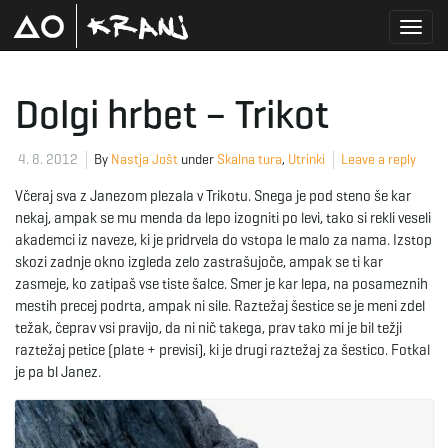
T
Dolgi hrbet – Trikot
o
4. 8. 2012
By
Nastja Jošt
under
Skalna tura
,
Utrinki
Leave a reply
Včeraj sva z Janezom plezala v Trikotu. Snega je pod steno še kar
nekaj, ampak se mu menda da lepo izogniti po levi, tako si rekli veseli
g
akademci iz naveze, ki je pridrvela do vstopa le malo za nama. Izstop
skozi zadnje okno izgleda zelo zastrašujoče, ampak se ti kar
zasmeje, ko zatipaš vse tiste šalce. Smer je kar lepa, na posameznih
mestih precej podrta, ampak ni sile. Raztežaj šestice se je meni zdel
g
težak, čeprav vsi pravijo, da ni nič takega, prav tako mi je bil težji
raztežaj petice (plate + previsi), ki je drugi raztežaj za šestico. Fotkal
je pa bl Janez.
l