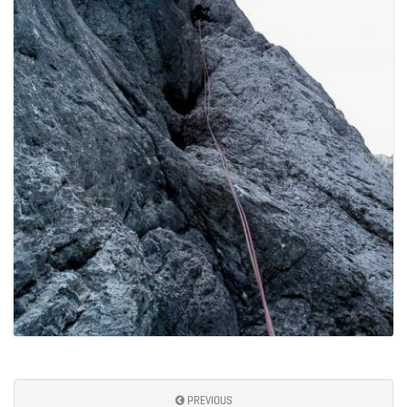
e
n
a
v
i
PREVIOUS