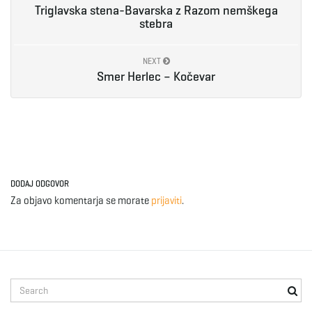
Triglavska stena-Bavarska z Razom nemškega
g
stebra
NEXT
a
Smer Herlec – Kočevar
t
DODAJ ODGOVOR
i
Za objavo komentarja se morate
prijaviti
.
o
S
e
n