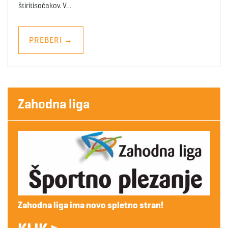
štiritisočakov. V…
PREBERI
→
Zahodna liga
Zahodna liga ima novo spletno stran!