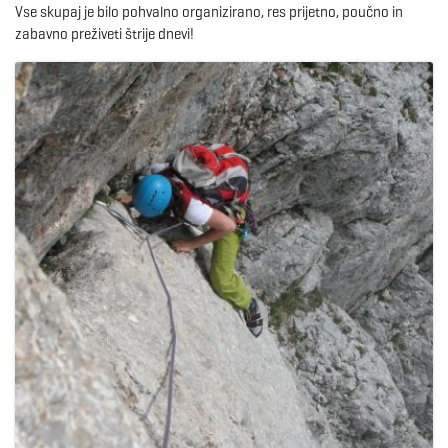
Vse skupaj je bilo pohvalno organizirano, res prijetno, poučno in
zabavno preživeti štrije dnevi!
e
n
a
v
i