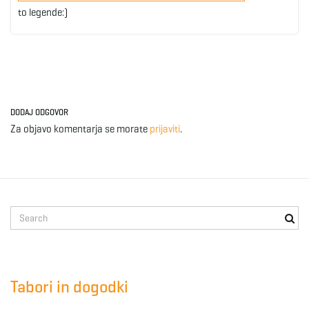
to legende:)
DODAJ ODGOVOR
Za objavo komentarja se morate
prijaviti
.
S
e
a
r
c
Tabori in dogodki
h
k