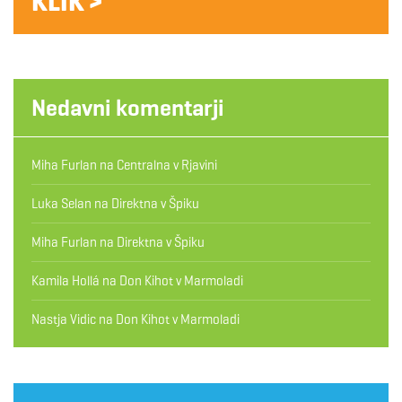
KLIK >
Nedavni komentarji
Miha Furlan
na
Centralna v Rjavini
Luka Selan
na
Direktna v Špiku
Miha Furlan
na
Direktna v Špiku
Kamila Hollá
na
Don Kihot v Marmoladi
Nastja Vidic
na
Don Kihot v Marmoladi