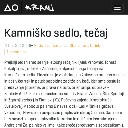
T
Kamniško sedlo, tečaj
o
11. 7. 2012
By
Matic Jezeršek
under
Skalna tura
,
Utrinki
1 comment
Prejšnji teden smo se trije letošnji tečajniki (Aleš Vrhovnik, Tomaž
g
Kokalj in jaz) udeležili Začetnega alpinističnega tečaja na
Kamniškem sedlu. Plezalo se je vsak dan, na žalost pa sta nas megla
in dež v četrtek in petek popoldne zadržala v koči, kjer smo poslušali
predavanja (oprema, priprava na turo, orientacija, odprave –
g
zanimivo!). Plezalo se je večinoma smeri v Brani (Zajeda, Šija, Spodnji
in Zgornji steber) in Planjavi (X,Y, Poševna zajeda, Kratkohlača,
Svetelova), v soboto pa smo 2 navezi odšli tudi v Rinke (Igličeva,
Vzhodna). Naveze so povprečno preplezale okrog 5 smeri. Sam sem
l
bil v navezi s super soplezalko Katarino in odličnim inštruktorjem
Andrejem! Žal pa niso vsi imeli take sreče (predvsem s soplezalkami).