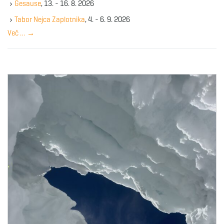
Gesause
, 13. - 16. 8. 2026
e
y
Tabor Nejca Zaplotnika
, 4. - 6. 9. 2026
w
Več …
→
o
r
d