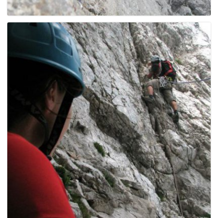
g
a
t
i
o
n