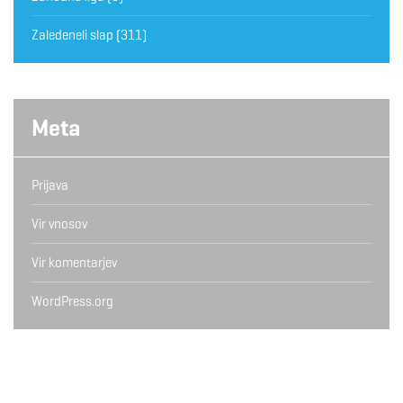
Zaledeneli slap
(311)
Meta
Prijava
Vir vnosov
Vir komentarjev
WordPress.org