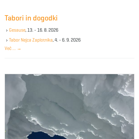
r
c
Tabori in dogodki
h
k
Gesause
, 13. - 16. 8. 2026
e
y
Tabor Nejca Zaplotnika
, 4. - 6. 9. 2026
w
Več …
→
o
r
d