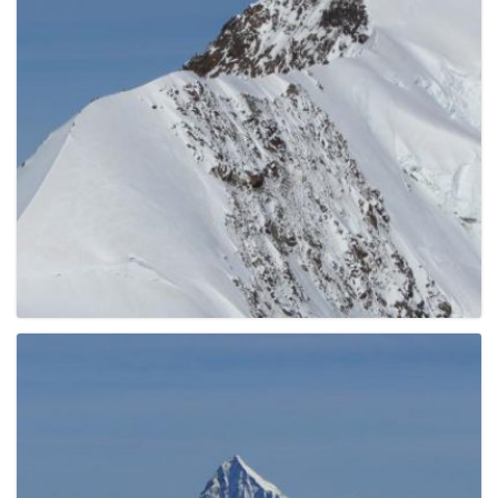
e
n
a
v
i