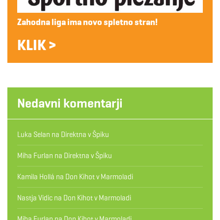
Zahodna liga ima novo spletno stran!
KLIK >
Nedavni komentarji
Luka Selan
na
Direktna v Špiku
Miha Furlan
na
Direktna v Špiku
Kamila Hollá
na
Don Kihot v Marmoladi
Nastja Vidic
na
Don Kihot v Marmoladi
Miha Furlan
na
Don Kihot v Marmoladi