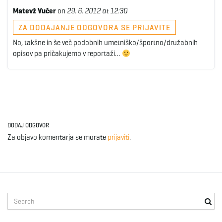
Matevž Vučer
on
29. 6. 2012 at 12:30
ZA DODAJANJE ODGOVORA SE PRIJAVITE
No, takšne in še več podobnih umetniško/športno/družabnih
opisov pa pričakujemo v reportaži…
DODAJ ODGOVOR
Za objavo komentarja se morate
prijaviti
.
S
e
a