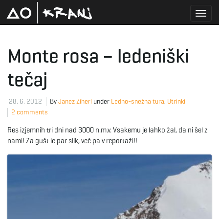
T
Monte rosa – ledeniški
tečaj
o
28. 6. 2012
By
Janez Ziherl
under
Ledno-snežna tura
,
Utrinki
2 comments
g
Res izjemnih tri dni nad 3000 n.m.v. Vsakemu je lahko žal, da ni šel z
nami! Za gušt le par slik, več pa v reportaži!!
g
l