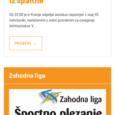
Iz špaltne
Ob 22.00 je iz Kranja odpeljal avtobus napolnjen z vsaj 45
nahrbtniki, natlačenimi z vsem potrebnim za osvajanje
štiritisočakov. V…
PREBERI
→
Zahodna liga