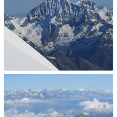
g
a
t
i
o
n