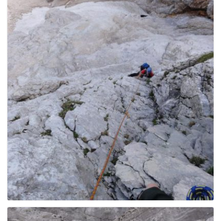
g
a
t
i
o
n