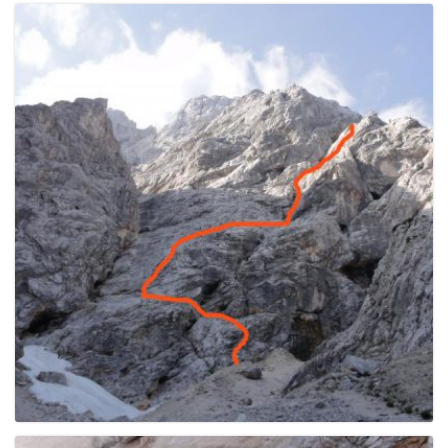
e
n
a
v
i