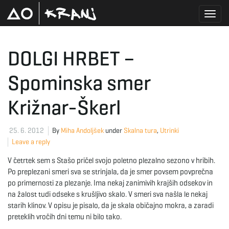
T
DOLGI HRBET –
Spominska smer
o
Križnar-Škerl
g
25. 6. 2012
By
Miha Andoljšek
under
Skalna tura
,
Utrinki
Leave a reply
V četrtek sem s Stašo pričel svojo poletno plezalno sezono v hribih.
g
Po preplezani smeri sva se strinjala, da je smer povsem povprečna
po primernosti za plezanje. Ima nekaj zanimivih krajših odsekov in
na žalost tudi odseke s krušljivo skalo. V smeri sva našla le nekaj
l
starih klinov. V opisu je pisalo, da je skala običajno mokra, a zaradi
preteklih vročih dni temu ni bilo tako.