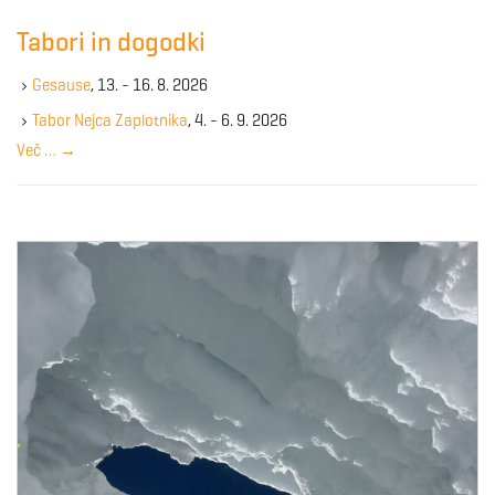
c
Tabori in dogodki
h
k
Gesause
, 13. - 16. 8. 2026
e
y
Tabor Nejca Zaplotnika
, 4. - 6. 9. 2026
w
Več …
→
o
r
d