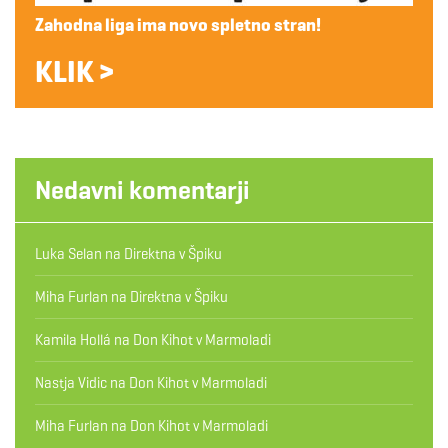
Zahodna liga ima novo spletno stran!
KLIK >
Nedavni komentarji
Luka Selan
na
Direktna v Špiku
Miha Furlan
na
Direktna v Špiku
Kamila Hollá
na
Don Kihot v Marmoladi
Nastja Vidic
na
Don Kihot v Marmoladi
Miha Furlan
na
Don Kihot v Marmoladi