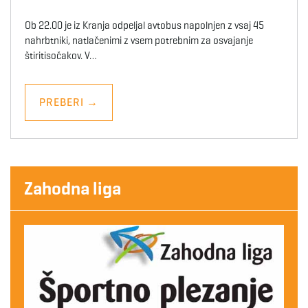
Ob 22.00 je iz Kranja odpeljal avtobus napolnjen z vsaj 45
nahrbtniki, natlačenimi z vsem potrebnim za osvajanje
štiritisočakov. V…
PREBERI
→
Zahodna liga