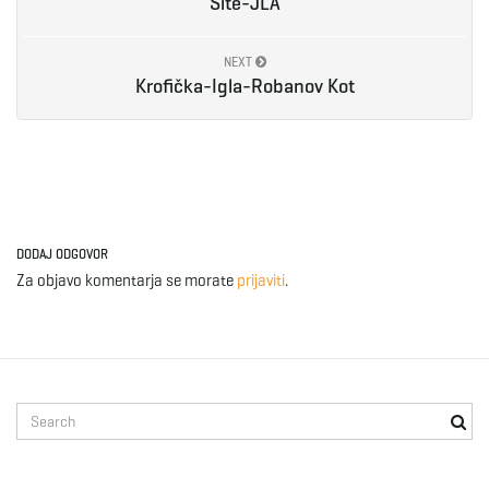
Šite-JLA
NEXT
Krofička-Igla-Robanov Kot
DODAJ ODGOVOR
Za objavo komentarja se morate
prijaviti
.
S
e
a
r