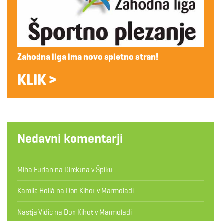
Zahodna liga ima novo spletno stran!
KLIK >
Nedavni komentarji
Miha Furlan
na
Direktna v Špiku
Kamila Hollá
na
Don Kihot v Marmoladi
Nastja Vidic
na
Don Kihot v Marmoladi