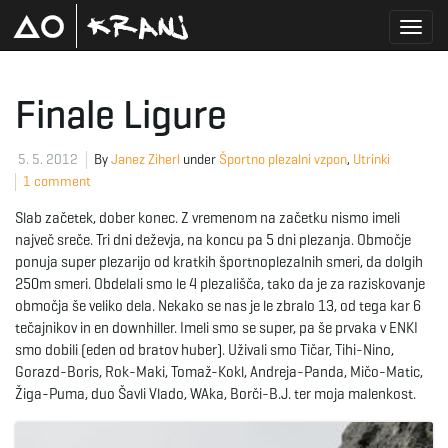
T
Finale Ligure
o
5. 5. 2012
By
Janez Ziherl
under
Športno plezalni vzpon
,
Utrinki
1 comment
Slab začetek, dober konec. Z vremenom na začetku nismo imeli
g
največ sreče. Tri dni deževja, na koncu pa 5 dni plezanja. Območje
ponuja super plezarijo od kratkih športnoplezalnih smeri, da dolgih
250m smeri. Obdelali smo le 4 plezališča, tako da je za raziskovanje
območja še veliko dela. Nekako se nas je le zbralo 13, od tega kar 6
g
tečajnikov in en downhiller. Imeli smo se super, pa še prvaka v ENKI
smo dobili (eden od bratov huber). Uživali smo Tičar, Tihi-Nino,
Gorazd-Boris, Rok-Maki, Tomaž-Kokl, Andreja-Panda, Mičo-Matic,
Žiga-Puma, duo Šavli Vlado, WAka, Borči-B.J. ter moja malenkost.
l