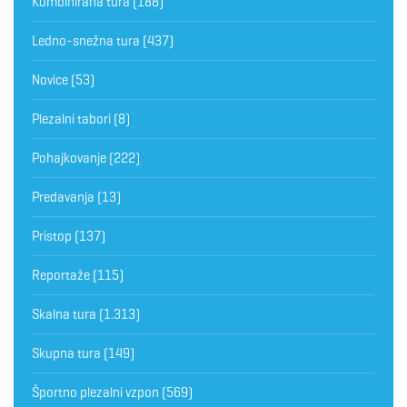
Kombinirana tura
(188)
Ledno-snežna tura
(437)
Novice
(53)
Plezalni tabori
(8)
Pohajkovanje
(222)
Predavanja
(13)
Pristop
(137)
Reportaže
(115)
Skalna tura
(1.313)
Skupna tura
(149)
Športno plezalni vzpon
(569)