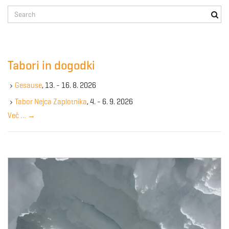
S
e
a
r
c
Tabori in dogodki
h
k
Gesause
, 13. - 16. 8. 2026
e
y
Tabor Nejca Zaplotnika
, 4. - 6. 9. 2026
w
Več …
→
o
r
d