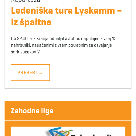
Ledeniška tura Lyskamm –
Iz špaltne
Ob 22.00 je iz Kranja odpeljal avtobus napolnjen z vsaj 45
nahrbtniki, natlačenimi z vsem potrebnim za osvajanje
štiritisočakov. V…
PREBERI
→
Zahodna liga