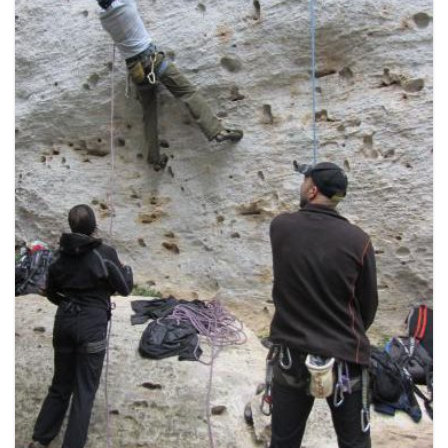
g
a
t
i
o
n