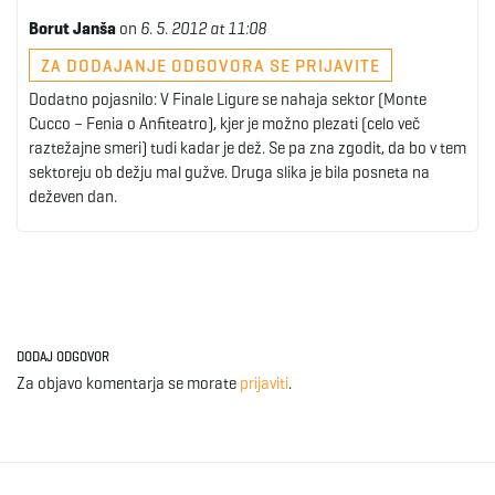
Borut Janša
on
6. 5. 2012 at 11:08
ZA DODAJANJE ODGOVORA SE PRIJAVITE
Dodatno pojasnilo: V Finale Ligure se nahaja sektor (Monte
Cucco – Fenia o Anfiteatro), kjer je možno plezati (celo več
raztežajne smeri) tudi kadar je dež. Se pa zna zgodit, da bo v tem
sektoreju ob dežju mal gužve. Druga slika je bila posneta na
deževen dan.
DODAJ ODGOVOR
Za objavo komentarja se morate
prijaviti
.