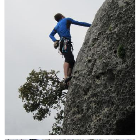
e
n
a
v
i