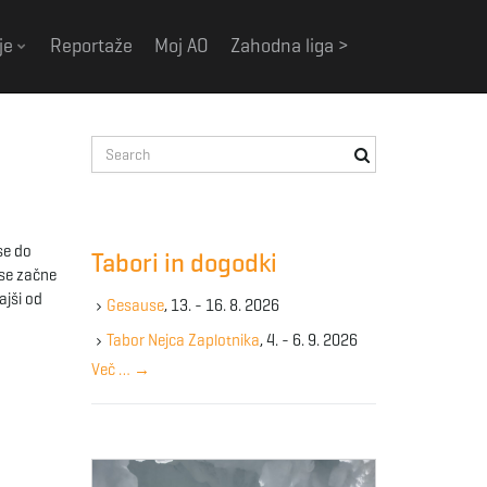
je
Reportaže
Moj AO
Zahodna liga >
S
e
a
r
c
se do
Tabori in dogodki
h
 se začne
k
ajši od
Gesause
, 13. - 16. 8. 2026
e
y
Tabor Nejca Zaplotnika
, 4. - 6. 9. 2026
w
Več …
→
o
r
d