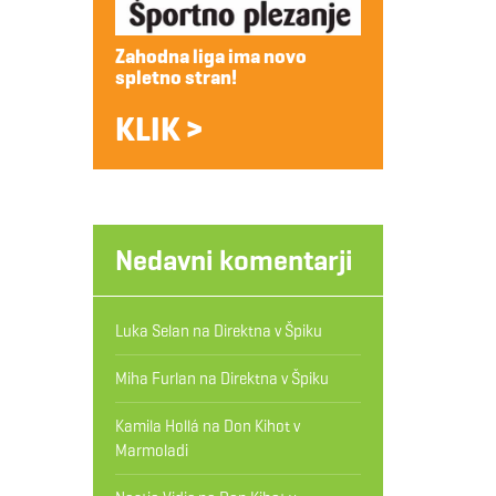
Zahodna liga ima novo
spletno stran!
KLIK >
Nedavni komentarji
Luka Selan
na
Direktna v Špiku
Miha Furlan
na
Direktna v Špiku
Kamila Hollá
na
Don Kihot v
Marmoladi