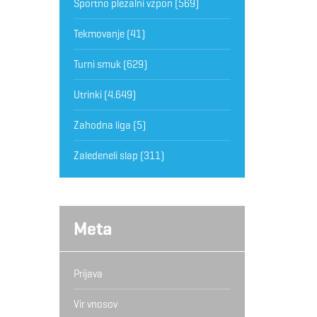
Športno plezalni vzpon
(569)
Tekmovanje
(41)
Turni smuk
(629)
Utrinki
(4.649)
Zahodna liga
(5)
Zaledeneli slap
(311)
Meta
Prijava
Vir vnosov