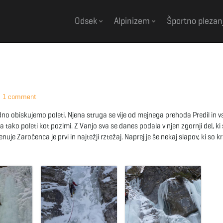
Odsek
Alpinizem
Športno plezan
1 comment
vedno obiskujemo poleti. Njena struga se vije od mejnega prehoda Predil in v
tako poleti kot pozimi. Z Vanjo sva se danes podala v njen zgornji del, ki
e Zaročenca je prvi in najtežji rztežaj. Naprej je še nekaj slapov, ki so kr