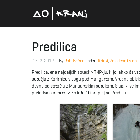
Predilica
16. 2. 2012
By
Robi Bečan
under
Utrinki
,
Zaledeneli slap
Predilica, ena najdaljših sotesk v TNP-ju, ki jo lahko še 
sotočja z Koritnico v Logu pod Mangartom. Vredna obiska 
desno od sotočja z Mangartskim potokom. Slap, ki se imenuj
petindvajset metrov. Za info 10 stopinj na Predelu.