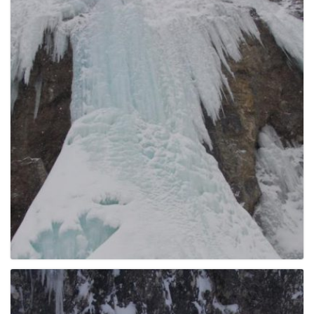
e
n
a
v
i