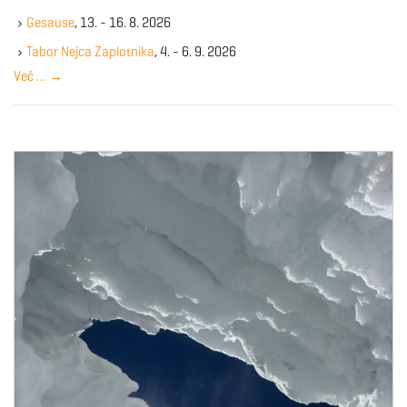
k
Gesause
, 13. - 16. 8. 2026
e
y
Tabor Nejca Zaplotnika
, 4. - 6. 9. 2026
w
Več …
→
o
r
d