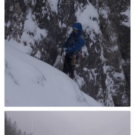
g
a
t
i
o
n