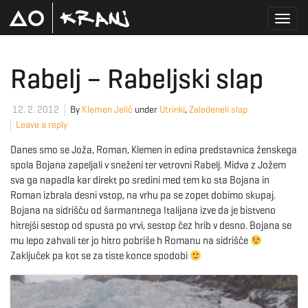
T
Rabelj – Rabeljski slap
o
12. 2. 2012
By
Klemen Jelič
under
Utrinki
,
Zaledeneli slap
Leave a reply
Danes smo se Joža, Roman, Klemen in edina predstavnica ženskega
g
spola Bojana zapeljali v sneženi ter vetrovni Rabelj. Midva z Jožem
sva ga napadla kar direkt po sredini med tem ko sta Bojana in
Roman izbrala desni vstop, na vrhu pa se zopet dobimo skupaj.
Bojana na sidrišču od šarmantnega Italijana izve da je bistveno
g
hitrejši sestop od spusta po vrvi, sestop čez hrib v desno. Bojana se
mu lepo zahvali ter jo hitro pobriše h Romanu na sidrišče
Zaključek pa kot se za tiste konce spodobi
l