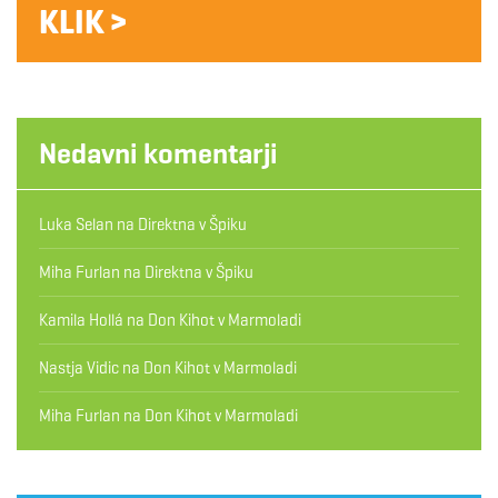
KLIK >
Nedavni komentarji
Luka Selan
na
Direktna v Špiku
Miha Furlan
na
Direktna v Špiku
Kamila Hollá
na
Don Kihot v Marmoladi
Nastja Vidic
na
Don Kihot v Marmoladi
Miha Furlan
na
Don Kihot v Marmoladi