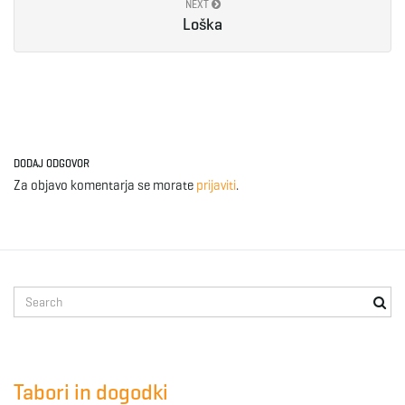
NEXT
Loška
DODAJ ODGOVOR
Za objavo komentarja se morate
prijaviti
.
S
e
a
r
c
Tabori in dogodki
h