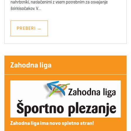
nahrbtniki, natlačenimi z vsem potrebnim za osvajanje
štiritisočakov. V…
PREBERI
→
Zahodna liga
Zahodna liga ima novo spletno stran!