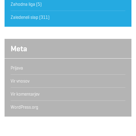
Zahodna liga
(5)
Zaledeneli slap
(311)
Meta
Prijava
Vir vnosov
Vir komentarjev
WordPress.org