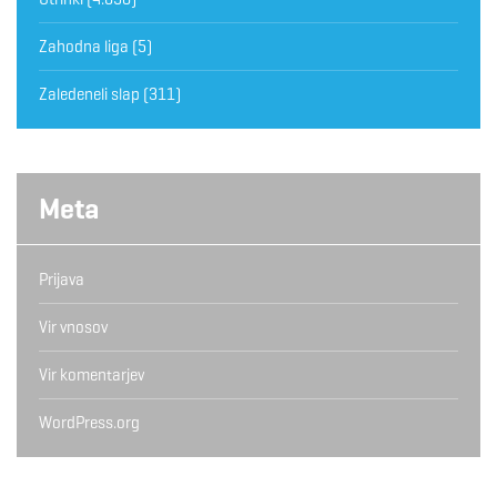
Zahodna liga
(5)
Zaledeneli slap
(311)
Meta
Prijava
Vir vnosov
Vir komentarjev
WordPress.org