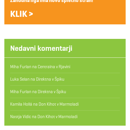
Zahodna liga ima novo spletno stran!
KLIK >
Nedavni komentarji
Miha Furlan
na
Centralna v Rjavini
Luka Selan
na
Direktna v Špiku
Miha Furlan
na
Direktna v Špiku
Kamila Hollá
na
Don Kihot v Marmoladi
Nastja Vidic
na
Don Kihot v Marmoladi