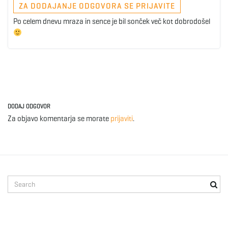
ZA DODAJANJE ODGOVORA SE PRIJAVITE
Po celem dnevu mraza in sence je bil sonček več kot dobrodošel
DODAJ ODGOVOR
Za objavo komentarja se morate
prijaviti
.
S
e
a
r
c