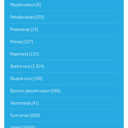
Plezalni tabori
(8)
Pohajkovanje
(222)
Predavanja
(13)
Pristop
(137)
Reportaže
(115)
Skalna tura
(1.314)
Skupna tura
(149)
Športno plezalni vzpon
(569)
Tekmovanje
(41)
Turni smuk
(629)
Utrinki
(4.650)