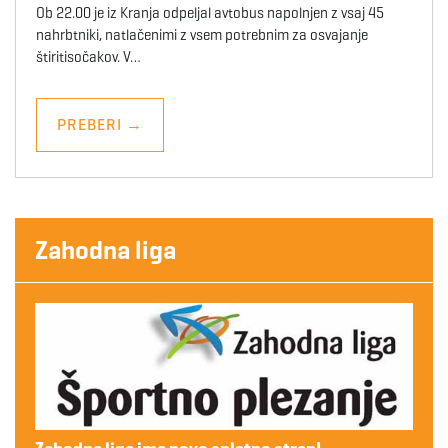
Ob 22.00 je iz Kranja odpeljal avtobus napolnjen z vsaj 45
nahrbtniki, natlačenimi z vsem potrebnim za osvajanje
štiritisočakov. V…
PREBERI
→
Zahodna liga