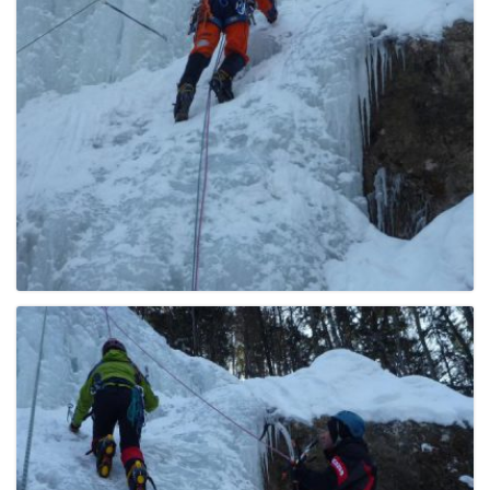
g
a
t
i
o
n