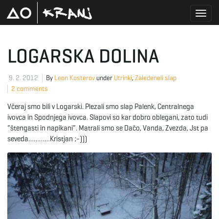
T
LOGARSKA DOLINA
o
9. 2. 2012
By
Leon Kosterov
under
Utrinki
,
Zaledeneli slap
2 comments
Včeraj smo bili v Logarski. Plezali smo slap Palenk, Centralnega
g
ivovca in Spodnjega ivovca. Slapovi so kar dobro oblegani, zato tudi
“štengasti in napikani”. Matrali smo se Dačo, Vanda, Zvezda, Jst pa
seveda…………Kristjan ;-)))
g
l