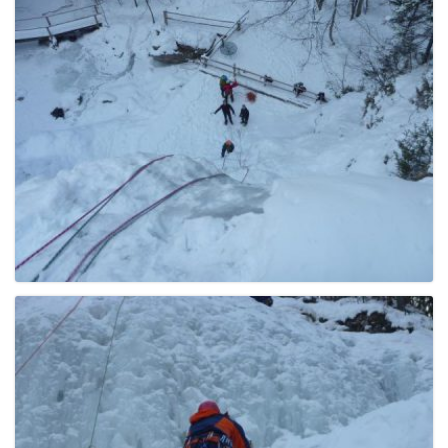
e
n
a
v
i