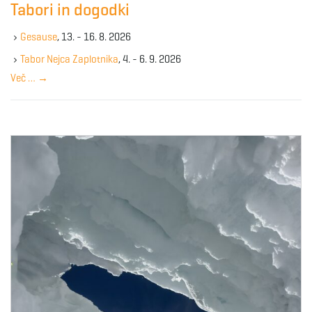
Tabori in dogodki
h
k
Gesause
, 13. - 16. 8. 2026
e
y
Tabor Nejca Zaplotnika
, 4. - 6. 9. 2026
w
Več …
→
o
r
d