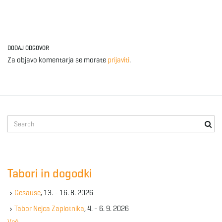
DODAJ ODGOVOR
Za objavo komentarja se morate
prijaviti
.
S
e
a
r
c
Tabori in dogodki
h
k
Gesause
, 13. - 16. 8. 2026
e
y
Tabor Nejca Zaplotnika
, 4. - 6. 9. 2026
w