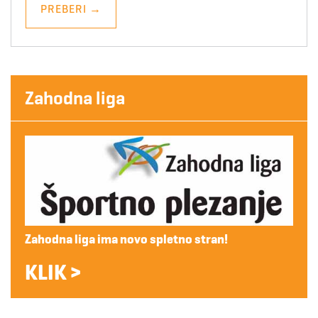
PREBERI
→
Zahodna liga
Zahodna liga ima novo spletno stran!
KLIK >