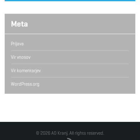
Meta
Prijava
Vir vnosov
Vir komentarjev
WordPress.org
© 2026 AO Kranj. All rights reserved.