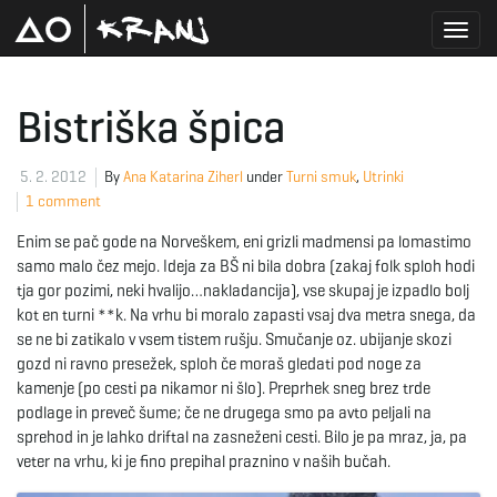
T
Bistriška špica
o
5. 2. 2012
By
Ana Katarina Ziherl
under
Turni smuk
,
Utrinki
1 comment
Enim se pač gode na Norveškem, eni grizli madmensi pa lomastimo
g
samo malo čez mejo. Ideja za BŠ ni bila dobra (zakaj folk sploh hodi
tja gor pozimi, neki hvalijo…nakladancija), vse skupaj je izpadlo bolj
kot en turni **k. Na vrhu bi moralo zapasti vsaj dva metra snega, da
se ne bi zatikalo v vsem tistem rušju. Smučanje oz. ubijanje skozi
g
gozd ni ravno presežek, sploh če moraš gledati pod noge za
kamenje (po cesti pa nikamor ni šlo). Preprhek sneg brez trde
podlage in preveč šume; če ne drugega smo pa avto peljali na
sprehod in je lahko driftal na zasneženi cesti. Bilo je pa mraz, ja, pa
l
veter na vrhu, ki je fino prepihal praznino v naših bučah.