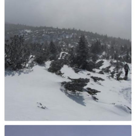
g
a
t
i
o
n