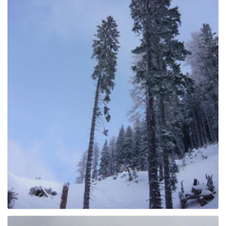
e
n
a
v
i