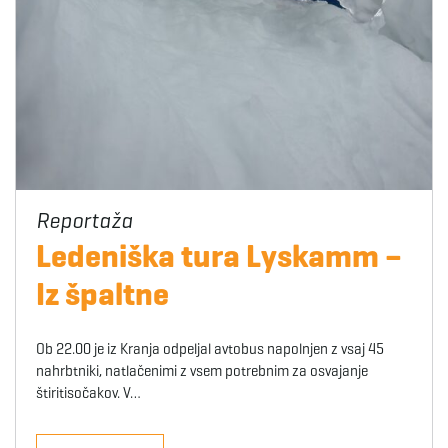
Ledeniška tura Lyskamm –
Iz špaltne
Ob 22.00 je iz Kranja odpeljal avtobus napolnjen z vsaj 45
nahrbtniki, natlačenimi z vsem potrebnim za osvajanje
štiritisočakov. V…