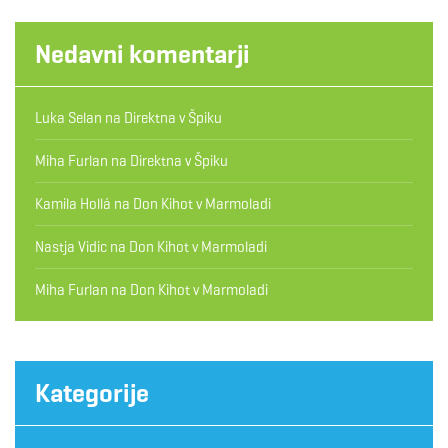
Nedavni komentarji
Luka Selan
na
Direktna v Špiku
Miha Furlan
na
Direktna v Špiku
Kamila Hollá
na
Don Kihot v Marmoladi
Nastja Vidic
na
Don Kihot v Marmoladi
Miha Furlan
na
Don Kihot v Marmoladi
Kategorije