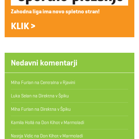
Zahodna liga ima novo spletno stran!
KLIK >
Nedavni komentarji
Miha Furlan
na
Centralna v Rjavini
Luka Selan
na
Direktna v Špiku
Miha Furlan
na
Direktna v Špiku
Kamila Hollá
na
Don Kihot v Marmoladi
Nastja Vidic
na
Don Kihot v Marmoladi