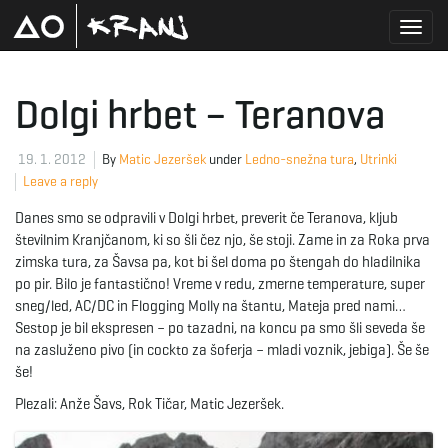
T
Dolgi hrbet – Teranova
o
19. 1. 2012
By
Matic Jezeršek
under
Ledno-snežna tura
,
Utrinki
Leave a reply
Danes smo se odpravili v Dolgi hrbet, preverit če Teranova, kljub
g
številnim Kranjčanom, ki so šli čez njo, še stoji. Zame in za Roka prva
zimska tura, za Šavsa pa, kot bi šel doma po štengah do hladilnika
po pir. Bilo je fantastično! Vreme v redu, zmerne temperature, super
sneg/led, AC/DC in Flogging Molly na štantu, Mateja pred nami…
g
Sestop je bil ekspresen – po tazadni, na koncu pa smo šli seveda še
na zasluženo pivo (in cockto za šoferja – mladi voznik, jebiga). Še še
še!
l
Plezali: Anže Šavs, Rok Tičar, Matic Jezeršek.