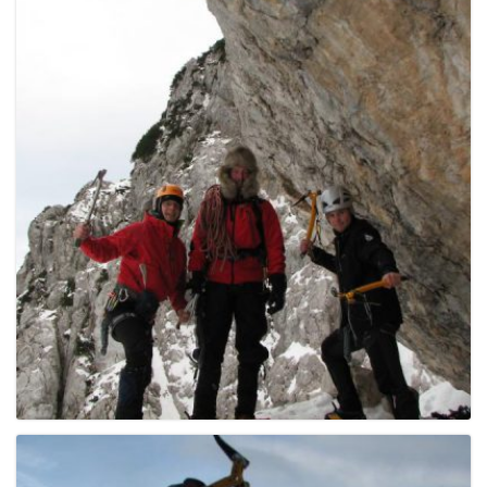
g
a
t
i
o
n