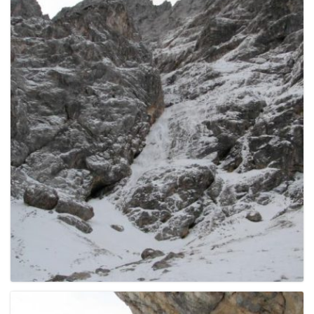
e
n
a
v
i