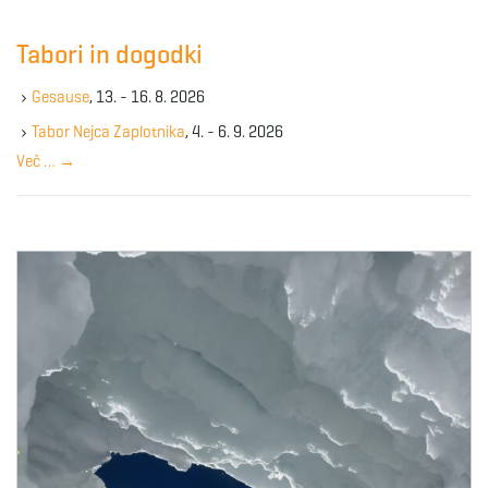
r
c
Tabori in dogodki
h
k
Gesause
, 13. - 16. 8. 2026
e
y
Tabor Nejca Zaplotnika
, 4. - 6. 9. 2026
w
Več …
→
o
r
d