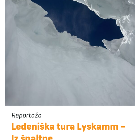
Ledeniška tura Lyskamm –
Iz špaltne