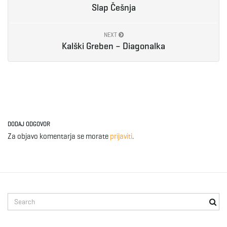
Slap Češnja
NEXT
Kalški Greben – Diagonalka
DODAJ ODGOVOR
Za objavo komentarja se morate
prijaviti
.
S
e
a