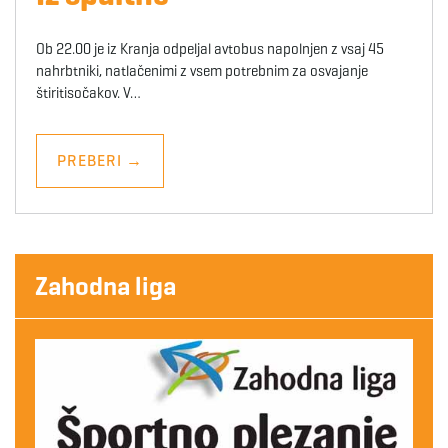
Ob 22.00 je iz Kranja odpeljal avtobus napolnjen z vsaj 45
nahrbtniki, natlačenimi z vsem potrebnim za osvajanje
štiritisočakov. V…
PREBERI
→
Zahodna liga