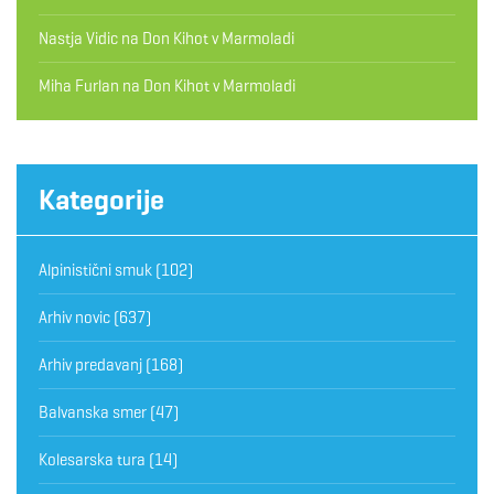
Nastja Vidic
na
Don Kihot v Marmoladi
Miha Furlan
na
Don Kihot v Marmoladi
Kategorije
Alpinistični smuk
(102)
Arhiv novic
(637)
Arhiv predavanj
(168)
Balvanska smer
(47)
Kolesarska tura
(14)