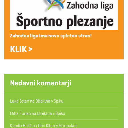
Zahodna liga ima novo spletno stran!
KLIK >
Nedavni komentarji
Luka Selan
na
Direktna v Špiku
Miha Furlan
na
Direktna v Špiku
Kamila Hollá
na
Don Kihot v Marmoladi