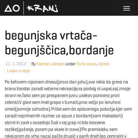
T
begunjska vrtača-
begunjščica,bordanje
o
11. 1. 2012
By
Klemen Jakopin
under
Turni smuk
,
Utrinki
Leave a reply
g
Po šefovem rojstnem dnevu(prost dan juhu),sva rekla da greva na
brano.Vendar zaradi večerne rekreacije,ta podvig ni uspel,saj zmoje
strani ne.Tako sem po prespanem jutru usekov ponovno proti
g
zelenici.V glavi sem imel grapo v b.vrtači,prvo večjo po lenuhovi
smeri(pomoje zahodna).Prišel sem do splazenega pobočja,kjer sem
zaradi neprimernih razmer za spust z bordam(sam makedam)
obrnil in zavil v sosednjo.Tudi v tej grap ni bilo bistvene
l
razlike(gaženje, potem pa skale in trava)!Po premisleku sem
rekel,grem do vrha nazaj pa(že drugič v parih dneh)po centralni v