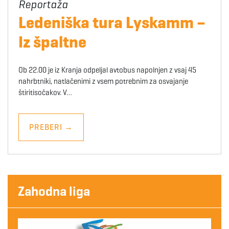
Ledeniška tura Lyskamm –
Iz špaltne
Ob 22.00 je iz Kranja odpeljal avtobus napolnjen z vsaj 45
nahrbtniki, natlačenimi z vsem potrebnim za osvajanje
štiritisočakov. V…
PREBERI
→
Zahodna liga