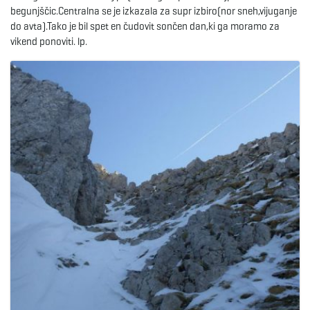
begunjščic.Centralna se je izkazala za supr izbiro(nor sneh,vijuganje
do avta).Tako je bil spet en čudovit sončen dan,ki ga moramo za
e
vikend ponoviti. lp.
n
a
v
i