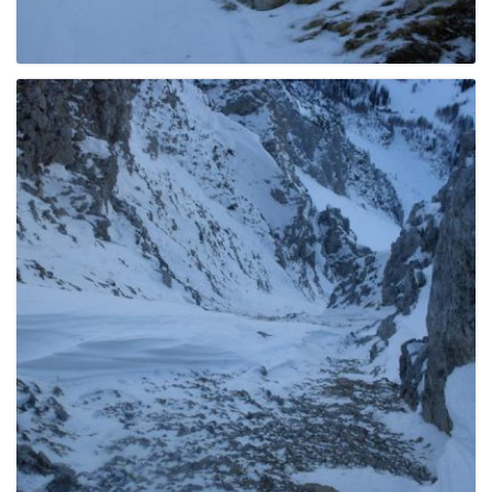
g
a
t
i
o
n