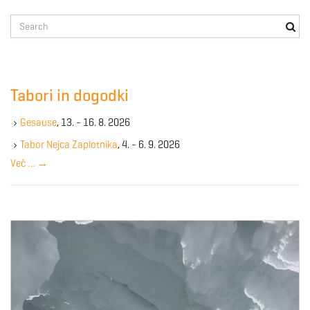
S
e
a
r
c
Tabori in dogodki
h
k
Gesause
, 13. - 16. 8. 2026
e
y
Tabor Nejca Zaplotnika
, 4. - 6. 9. 2026
w
Več …
→
o
r
d