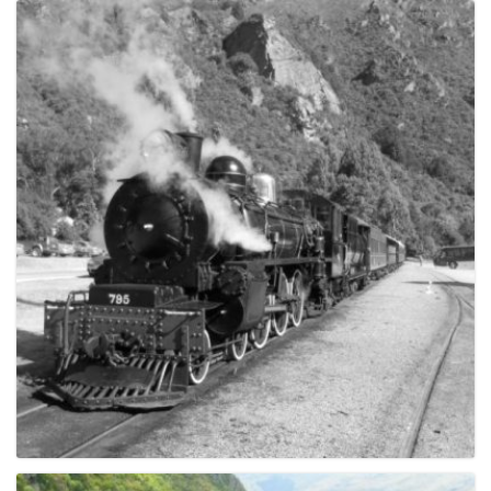
e
n
a
v
i