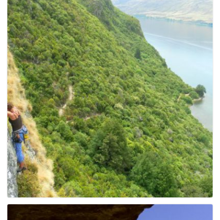
g
a
t
i
o
n