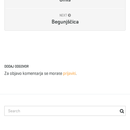
NEXT
Begunjščica
DODAJ ODGOVOR
Za objavo komentarja se morate
prijaviti
.
S
e
a
r