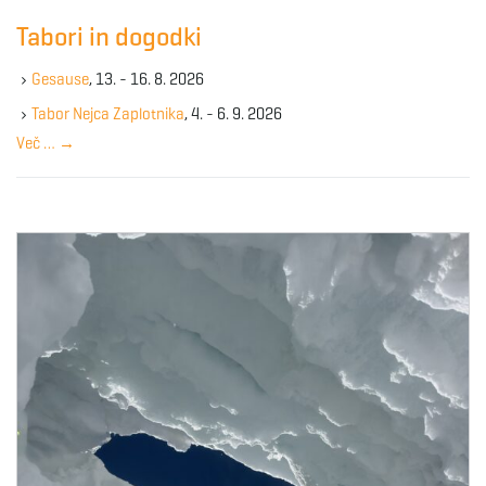
c
Tabori in dogodki
h
k
Gesause
, 13. - 16. 8. 2026
e
y
Tabor Nejca Zaplotnika
, 4. - 6. 9. 2026
w
Več …
→
o
r
d