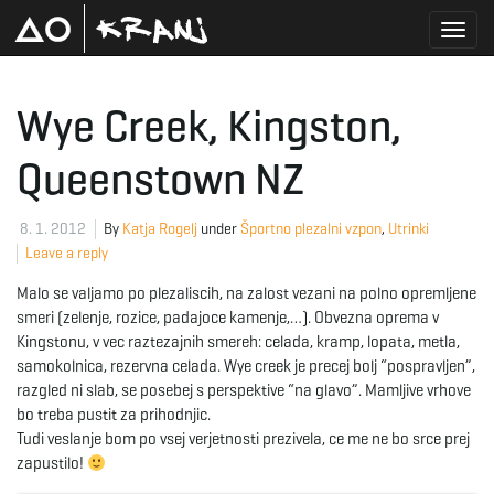
T
Wye Creek, Kingston,
Queenstown NZ
o
8. 1. 2012
By
Katja Rogelj
under
Športno plezalni vzpon
,
Utrinki
Leave a reply
g
Malo se valjamo po plezaliscih, na zalost vezani na polno opremljene
smeri (zelenje, rozice, padajoce kamenje,…). Obvezna oprema v
Kingstonu, v vec raztezajnih smereh: celada, kramp, lopata, metla,
g
samokolnica, rezervna celada. Wye creek je precej bolj “pospravljen”,
razgled ni slab, se posebej s perspektive “na glavo”. Mamljive vrhove
bo treba pustit za prihodnjic.
Tudi veslanje bom po vsej verjetnosti prezivela, ce me ne bo srce prej
l
zapustilo!