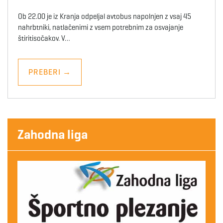
Ob 22.00 je iz Kranja odpeljal avtobus napolnjen z vsaj 45
nahrbtniki, natlačenimi z vsem potrebnim za osvajanje
štiritisočakov. V…
PREBERI
→
Zahodna liga