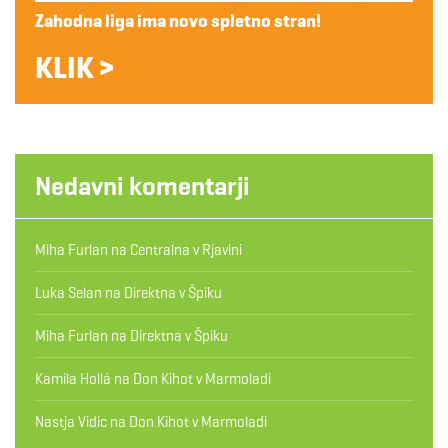
Zahodna liga ima novo spletno stran!
KLIK >
Nedavni komentarji
Miha Furlan
na
Centralna v Rjavini
Luka Selan
na
Direktna v Špiku
Miha Furlan
na
Direktna v Špiku
Kamila Hollá
na
Don Kihot v Marmoladi
Nastja Vidic
na
Don Kihot v Marmoladi