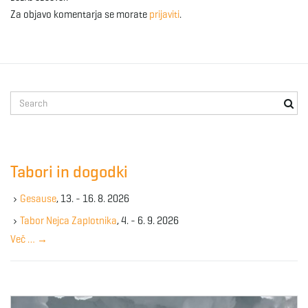
Za objavo komentarja se morate
prijaviti
.
S
e
a
r
c
Tabori in dogodki
h
k
Gesause
, 13. - 16. 8. 2026
e
y
Tabor Nejca Zaplotnika
, 4. - 6. 9. 2026
w
Več …
→
o
r
d