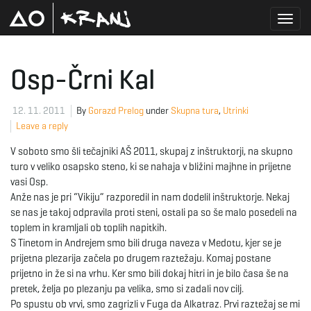
T
Osp-Črni Kal
o
12. 11. 2011
By
Gorazd Prelog
under
Skupna tura
,
Utrinki
Leave a reply
V soboto smo šli tečajniki AŠ 2011, skupaj z inštruktorji, na skupno
g
turo v veliko osapsko steno, ki se nahaja v bližini majhne in prijetne
vasi Osp.
Anže nas je pri “Vikiju” razporedil in nam dodelil inštruktorje. Nekaj
se nas je takoj odpravila proti steni, ostali pa so še malo posedeli na
g
toplem in kramljali ob toplih napitkih.
S Tinetom in Andrejem smo bili druga naveza v Medotu, kjer se je
prijetna plezarija začela po drugem raztežaju. Komaj postane
prijetno in že si na vrhu. Ker smo bili dokaj hitri in je bilo časa še na
l
pretek, želja po plezanju pa velika, smo si zadali nov cilj.
Po spustu ob vrvi, smo zagrizli v Fuga da Alkatraz. Prvi raztežaj se mi