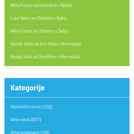
Miha Furlan
na
Centralna v Rjavini
Luka Selan
na
Direktna v Špiku
Miha Furlan
na
Direktna v Špiku
Kamila Hollá
na
Don Kihot v Marmoladi
Nastja Vidic
na
Don Kihot v Marmoladi
Kategorije
Alpinistični smuk
(102)
Arhiv novic
(637)
Arhiv predavanj
(168)