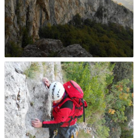
g
a
t
i
o
n