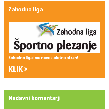
Zahodna liga
Zahodna liga ima novo spletno stran!
KLIK >
Nedavni komentarji