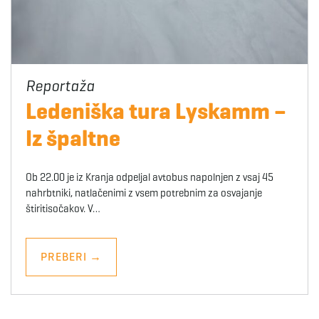
Ledeniška tura Lyskamm –
Iz špaltne
Ob 22.00 je iz Kranja odpeljal avtobus napolnjen z vsaj 45
nahrbtniki, natlačenimi z vsem potrebnim za osvajanje
štiritisočakov. V…
PREBERI
→