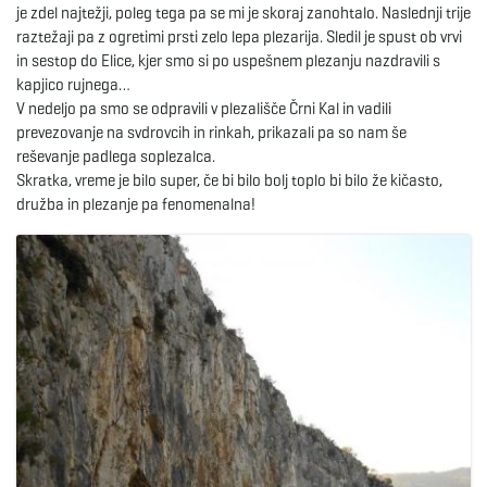
je zdel najtežji, poleg tega pa se mi je skoraj zanohtalo. Naslednji trije
raztežaji pa z ogretimi prsti zelo lepa plezarija. Sledil je spust ob vrvi
e
in sestop do Elice, kjer smo si po uspešnem plezanju nazdravili s
kapjico rujnega…
V nedeljo pa smo se odpravili v plezališče Črni Kal in vadili
prevezovanje na svdrovcih in rinkah, prikazali pa so nam še
n
reševanje padlega soplezalca.
Skratka, vreme je bilo super, če bi bilo bolj toplo bi bilo že kičasto,
družba in plezanje pa fenomenalna!
a
v
i