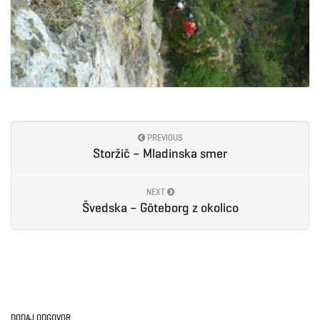
PREVIOUS
Storžič – Mladinska smer
NEXT
Švedska – Göteborg z okolico
DODAJ ODGOVOR