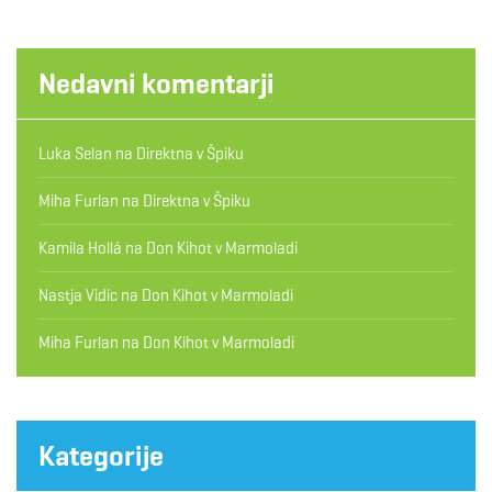
Nedavni komentarji
Luka Selan
na
Direktna v Špiku
Miha Furlan
na
Direktna v Špiku
Kamila Hollá
na
Don Kihot v Marmoladi
Nastja Vidic
na
Don Kihot v Marmoladi
Miha Furlan
na
Don Kihot v Marmoladi
Kategorije