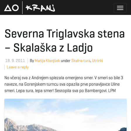
T
Severna Triglavska stena
– Skalaška z Ladjo
o
18. 9. 2011
By
Matija Klanjšek
under
Skalna tura
,
Utrinki
Leave a reply
g
No včeraj sva z Andrejem splezala omenjeno smer. V smeri so bile 3
naveze, na Gorenjskem turncu sva opazila prve ponavljavce Uline
smeri. Lepa tura, lepa smer! Sestopila sva po Bambergovi. LPM
g
l