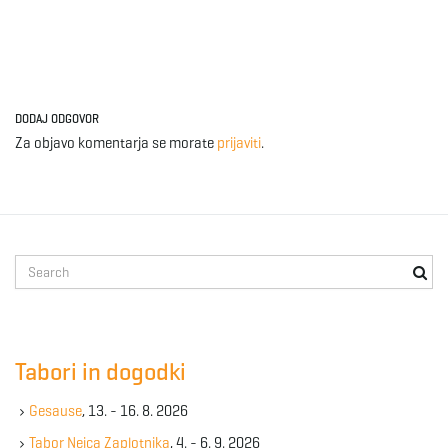
DODAJ ODGOVOR
Za objavo komentarja se morate
prijaviti
.
S
e
a
r
c
Tabori in dogodki
h
k
Gesause
, 13. - 16. 8. 2026
e
y
Tabor Nejca Zaplotnika
, 4. - 6. 9. 2026