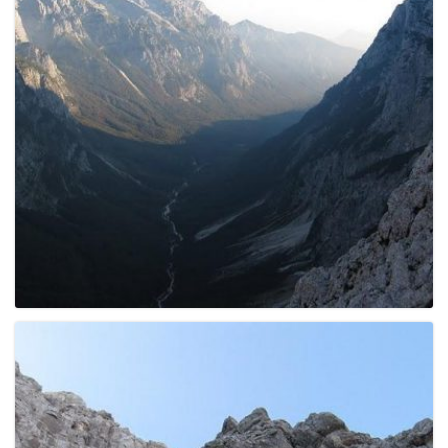
e
n
a
v
i