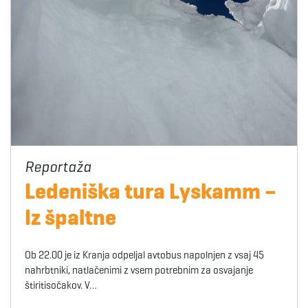
Ledeniška tura Lyskamm –
Iz špaltne
Ob 22.00 je iz Kranja odpeljal avtobus napolnjen z vsaj 45
nahrbtniki, natlačenimi z vsem potrebnim za osvajanje
štiritisočakov. V…