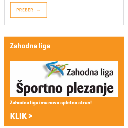
PREBERI
→
Zahodna liga
Zahodna liga ima novo spletno stran!
KLIK >