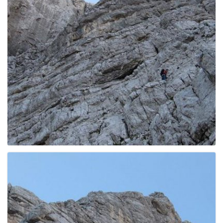
g
a
t
i
o
n