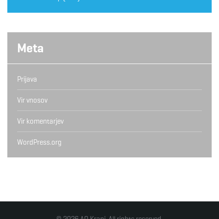
Meta
Prijava
Vir vnosov
Vir komentarjev
WordPress.org
© 2026 AO Kranj. All rights reserved.