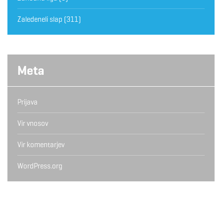
Zaledeneli slap
(311)
Meta
Prijava
Vir vnosov
Vir komentarjev
WordPress.org