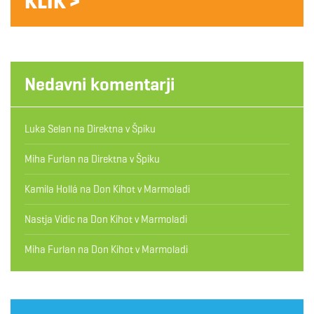
KLIK >
Nedavni komentarji
Luka Selan
na
Direktna v Špiku
Miha Furlan
na
Direktna v Špiku
Kamila Hollá
na
Don Kihot v Marmoladi
Nastja Vidic
na
Don Kihot v Marmoladi
Miha Furlan
na
Don Kihot v Marmoladi