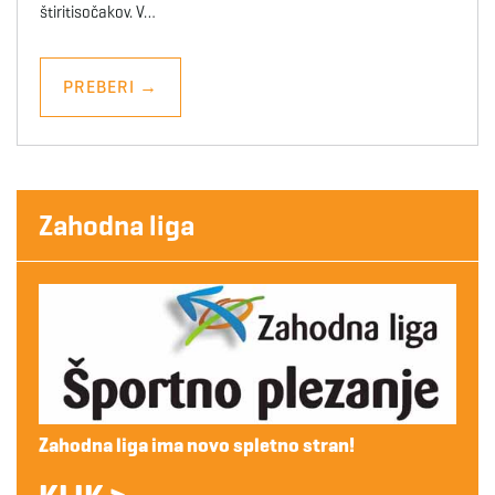
štiritisočakov. V…
PREBERI
→
Zahodna liga
Zahodna liga ima novo spletno stran!