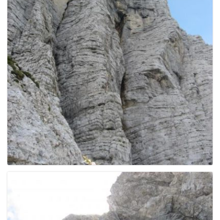
g
a
t
i
o
n