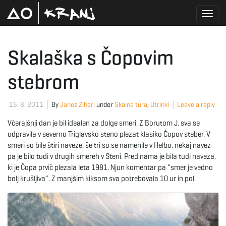
T
Skalaška s Čopovim
stebrom
o
15. 8. 2011
By
Janez Ziherl
under
Skalna tura
,
Utrinki
Leave a reply
g
Včerajšnji dan je bil idealen za dolge smeri. Z Borutom J. sva se
odpravila v severno Triglavsko steno plezat klasiko Čopov steber. V
smeri so bile štiri naveze, še tri so se namenile v Helbo, nekaj navez
pa je bilo tudi v drugih smereh v Steni. Pred nama je bila tudi naveza,
g
ki je Čopa prvič plezala leta 1981. Njun komentar pa “smer je vedno
bolj krušljiva”. Z manjšim kiksom sva potrebovala 10 ur in pol.
l