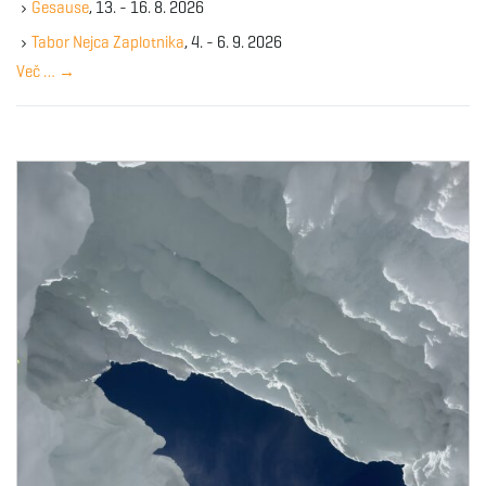
Gesause
, 13. - 16. 8. 2026
e
y
Tabor Nejca Zaplotnika
, 4. - 6. 9. 2026
w
Več …
→
o
r
d