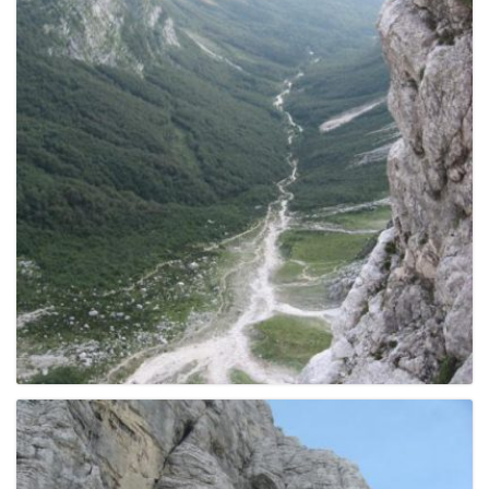
e
n
a
v
i