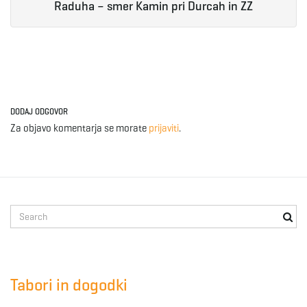
Raduha – smer Kamin pri Durcah in ZZ
DODAJ ODGOVOR
Za objavo komentarja se morate
prijaviti
.
S
e
a
r
c
Tabori in dogodki
h
k