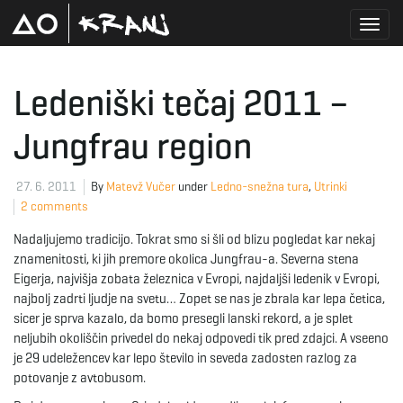
T
Ledeniški tečaj 2011 –
Jungfrau region
o
27. 6. 2011
By
Matevž Vučer
under
Ledno-snežna tura
,
Utrinki
2 comments
g
Nadaljujemo tradicijo. Tokrat smo si šli od blizu pogledat kar nekaj
znamenitosti, ki jih premore okolica Jungfrau-a. Severna stena
Eigerja, najvišja zobata železnica v Evropi, najdaljši ledenik v Evropi,
g
najbolj zadrti ljudje na svetu… Zopet se nas je zbrala kar lepa četica,
sicer je sprva kazalo, da bomo presegli lanski rekord, a je splet
neljubih okoliščin privedel do nekaj odpovedi tik pred zdajci. A vseeno
je 29 udeležencev kar lepo število in seveda zadosten razlog za
l
potovanje z avtobusom.