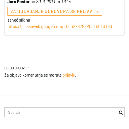
Jure Pestar
on
30. 6. 2011 at 16:14
ZA DODAJANJE ODGOVORA SE PRIJAVITE
še več slik na
https://picasaweb.google.com/104527879820516613130
DODAJ ODGOVOR
Za objavo komentarja se morate
prijaviti
.
S
e
a