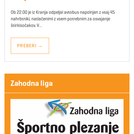
Ob 22.00 je iz Kranja odpeljal avtobus napolnjen z vsaj 45
nahrbtniki, natlačenimi z vsem potrebnim za osvajanje
štiritisočakov. V…
PREBERI
→
Zahodna liga