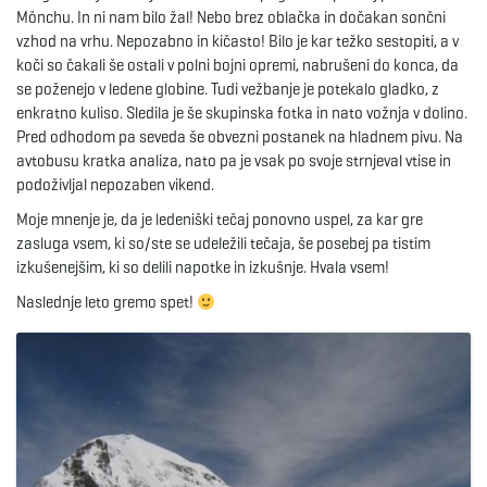
g
Mönchu. In ni nam bilo žal! Nebo brez oblačka in dočakan sončni
vzhod na vrhu. Nepozabno in kičasto! Bilo je kar težko sestopiti, a v
koči so čakali še ostali v polni bojni opremi, nabrušeni do konca, da
se poženejo v ledene globine. Tudi vežbanje je potekalo gladko, z
a
enkratno kuliso. Sledila je še skupinska fotka in nato vožnja v dolino.
Pred odhodom pa seveda še obvezni postanek na hladnem pivu. Na
avtobusu kratka analiza, nato pa je vsak po svoje strnjeval vtise in
podoživljal nepozaben vikend.
t
Moje mnenje je, da je ledeniški tečaj ponovno uspel, za kar gre
zasluga vsem, ki so/ste se udeležili tečaja, še posebej pa tistim
izkušenejšim, ki so delili napotke in izkušnje. Hvala vsem!
i
Naslednje leto gremo spet!
o
n