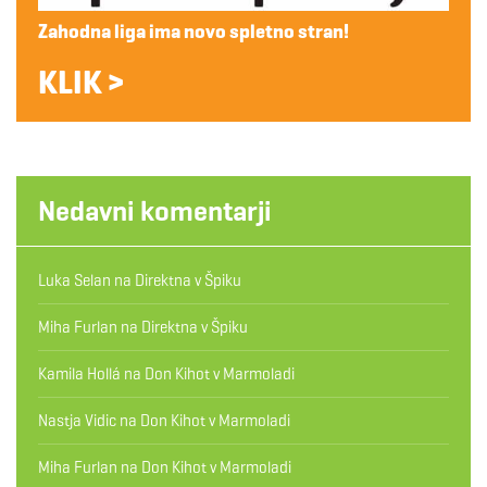
Zahodna liga ima novo spletno stran!
KLIK >
Nedavni komentarji
Luka Selan
na
Direktna v Špiku
Miha Furlan
na
Direktna v Špiku
Kamila Hollá
na
Don Kihot v Marmoladi
Nastja Vidic
na
Don Kihot v Marmoladi
Miha Furlan
na
Don Kihot v Marmoladi