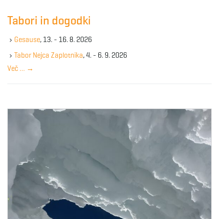
r
c
Tabori in dogodki
h
k
Gesause
, 13. - 16. 8. 2026
e
y
Tabor Nejca Zaplotnika
, 4. - 6. 9. 2026
w
Več …
→
o
r
d