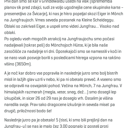
Prvi dan smo se kar v Grindelwaldu usedli na vlak (sprememba
planov tik pred zdajci, tudi ze voljo ugodnejše cene skupinske karte –
e
presenetljivo za Švicarje), ki nas je hitro popeljal skozi Eiger in Mönch
na Jungfraujoch. Vmes seveda postanek na Kleine Scheideggu.
Oblaki so zakrivali Eiger, a uspeli smo videti Jungfrau… Visoko nad
oblaki.
n
Po ogledu vseh mogočih atrakcij na Jungfraujochu smo počasi
nadaljevali (tokrat peš) do Mönchsjoch Hütte, ki je bila naše
zatočišče za nadaljnje tri dni. Opotekajoči smo se namestili v koči in
se nato vsak posvoje borili s posledicami hitrega vzpona na takšno
a
višino (3650m).
A je noč kar dobro vse popravila in naslednje jutro smo bolj bistrih
misli in lažjih glav uzrli v nebo, ki pa ni obetalo preveč. A vseeno smo
v
se odpravili na osvajalski pohod. Večina na Mönch, 7 na Jungfrau. V
himalajskih razmerah (megla, veter, sneg, dež…) smo dosegli lep
izkupiček, in sicer 26 od 29 nas je doseglo vrh. Ostalim je višina
naredila svoje. Prav tako dragocene izkušnje in seveda misel: pa
i
drugič, priložnosti bodo še!
Naslednje jutro pa je obetalo! 5 (tisti, ki smo bili prejšnji dan na
Jungfrau-u) se nas je malo čez 3.00 pognalo iz postelj proti