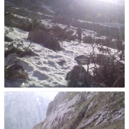
e
n
a
v
i