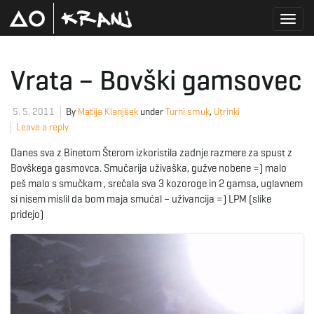
T
Vrata – Bovški gamsovec
o
5. 5. 2011
By
Matija Klanjšek
under
Turni smuk
,
Utrinki
Leave a reply
Danes sva z Binetom Šterom izkoristila zadnje razmere za spust z
g
Bovškega gasmovca. Smučarija uživaška, gužve nobene =) malo
peš malo s smučkam , srečala sva 3 kozoroge in 2 gamsa, uglavnem
si nisem mislil da bom maja smućal – uživancija =) LPM (slike
pridejo)
g
l