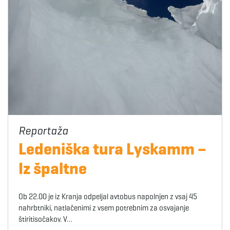
Ledeniška tura Lyskamm –
Iz špaltne
Ob 22.00 je iz Kranja odpeljal avtobus napolnjen z vsaj 45
nahrbtniki, natlačenimi z vsem potrebnim za osvajanje
štiritisočakov. V…