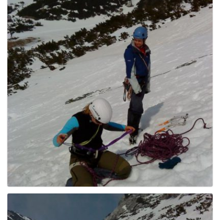
g
a
t
i
o
n