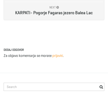
NEXT
KARPATI- Pogorje Fagaras jezero Balea Lac
DODAJ ODGOVOR
Za objavo komentarja se morate
prijaviti
.
S
e
a
r
c