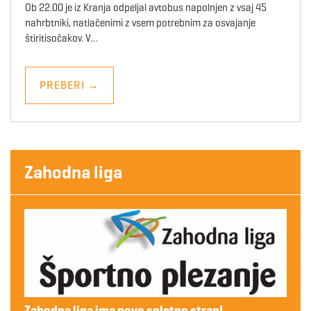
Ob 22.00 je iz Kranja odpeljal avtobus napolnjen z vsaj 45
nahrbtniki, natlačenimi z vsem potrebnim za osvajanje
štiritisočakov. V…
PREBERI
→
Zahodna liga
Zahodna liga ima novo spletno stran!