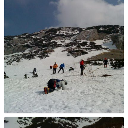
e
n
a
v
i