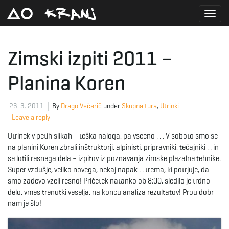
T
Zimski izpiti 2011 –
Planina Koren
o
26. 3. 2011
By
Drago Večerič
under
Skupna tura
,
Utrinki
Leave a reply
g
Utrinek v petih slikah – teška naloga, pa vseeno . . . V soboto smo se
na planini Koren zbrali inštruktorji, alpinisti, pripravniki, tečajniki . . in
se lotili resnega dela – izpitov iz poznavanja zimske plezalne tehnike.
g
Super vzdušje, veliko novega, nekaj napak . . trema, ki potrjuje, da
smo zadevo vzeli resno! Pričetek natanko ob 8:00, sledilo je trdno
delo, vmes trenutki veselja, na koncu analiza rezultatov! Prou dobr
nam je šlo!
l