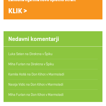
KLIK >
Nedavni komentarji
Luka Selan
na
Direktna v Špiku
Miha Furlan
na
Direktna v Špiku
Kamila Hollá
na
Don Kihot v Marmoladi
Nastja Vidic
na
Don Kihot v Marmoladi
Miha Furlan
na
Don Kihot v Marmoladi