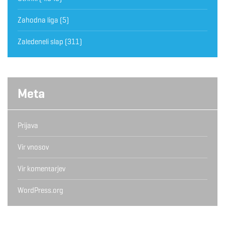
Zahodna liga
(5)
Zaledeneli slap
(311)
Meta
Prijava
Vir vnosov
Vir komentarjev
WordPress.org