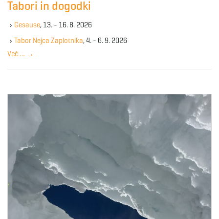
Tabori in dogodki
h
k
Gesause
, 13. - 16. 8. 2026
e
y
Tabor Nejca Zaplotnika
, 4. - 6. 9. 2026
w
Več …
→
o
r
d