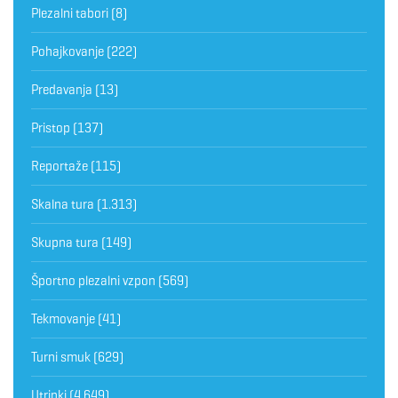
Plezalni tabori
(8)
Pohajkovanje
(222)
Predavanja
(13)
Pristop
(137)
Reportaže
(115)
Skalna tura
(1.313)
Skupna tura
(149)
Športno plezalni vzpon
(569)
Tekmovanje
(41)
Turni smuk
(629)
Utrinki
(4.649)