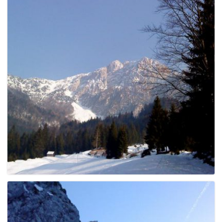
e
n
a
v
i