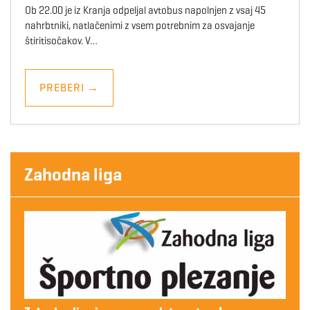
Ob 22.00 je iz Kranja odpeljal avtobus napolnjen z vsaj 45
nahrbtniki, natlačenimi z vsem potrebnim za osvajanje
štiritisočakov. V…
PREBERI
→
Zahodna liga