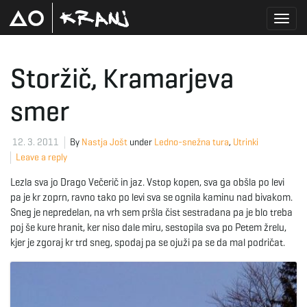
T
Storžič, Kramarjeva
smer
o
12. 3. 2011
By
Nastja Jošt
under
Ledno-snežna tura
,
Utrinki
Leave a reply
g
Lezla sva jo Drago Večerič in jaz. Vstop kopen, sva ga obšla po levi
pa je kr zoprn, ravno tako po levi sva se ognila kaminu nad bivakom.
Sneg je nepredelan, na vrh sem pršla čist sestradana pa je blo treba
g
poj še kure hranit, ker niso dale miru, sestopila sva po Petem žrelu,
kjer je zgoraj kr trd sneg, spodaj pa se ojuži pa se da mal podričat.
l