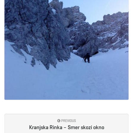
g
a
t
i
o
PREVIOUS
Kranjska Rinka – Smer skozi okno
n