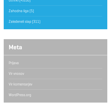
Utrinki
(4.650)
Zahodna liga
(5)
Zaledeneli slap
(311)
Meta
Prijava
Vir vnosov
Vir komentarjev
WordPress.org