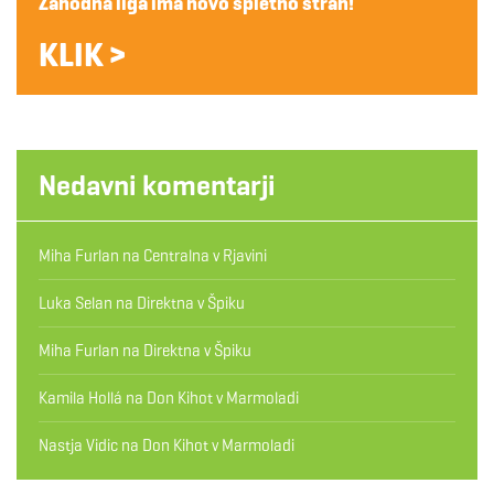
Zahodna liga ima novo spletno stran!
KLIK >
Nedavni komentarji
Miha Furlan
na
Centralna v Rjavini
Luka Selan
na
Direktna v Špiku
Miha Furlan
na
Direktna v Špiku
Kamila Hollá
na
Don Kihot v Marmoladi
Nastja Vidic
na
Don Kihot v Marmoladi