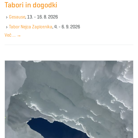
Tabori in dogodki
h
k
Gesause
, 13. - 16. 8. 2026
e
y
Tabor Nejca Zaplotnika
, 4. - 6. 9. 2026
w
Več …
→
o
r
d