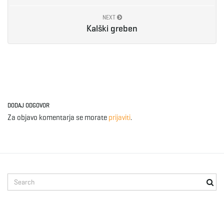
NEXT
Kalški greben
DODAJ ODGOVOR
Za objavo komentarja se morate
prijaviti
.
S
e
a
r
c