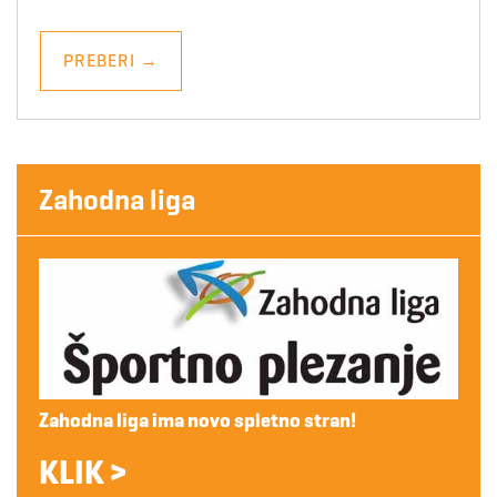
PREBERI
→
Zahodna liga
Zahodna liga ima novo spletno stran!
KLIK >