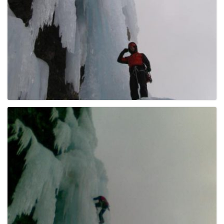
g
a
t
i
o
n