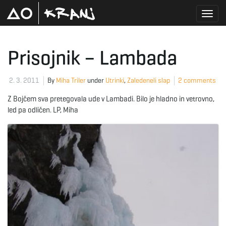
T
Prisojnik – Lambada
o
2. 3. 2011
By
Miha Triler
under
Utrinki
,
Zaledeneli slap
2 comments
Z Bojčem sva pretegovala ude v Lambadi. Bilo je hladno in vetrovno,
led pa odličen. LP, Miha
g
g
l