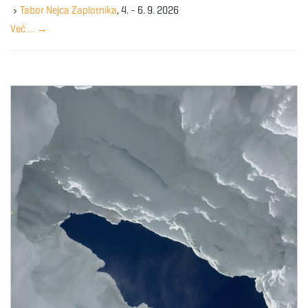
y
Tabor Nejca Zaplotnika
, 4. - 6. 9. 2026
w
Več …
→
o
r
d