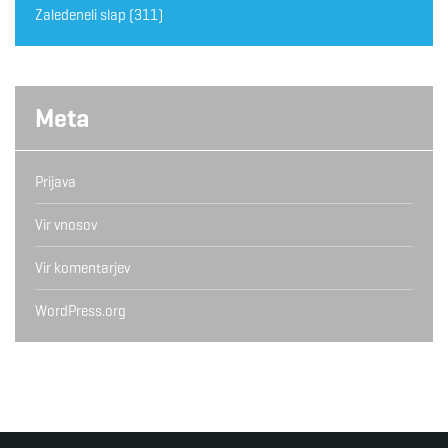
Zaledeneli slap
(311)
Meta
Prijava
Vir vnosov
Vir komentarjev
WordPress.org