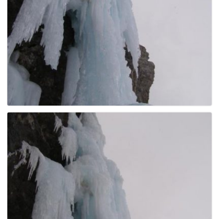
e
n
a
v
i