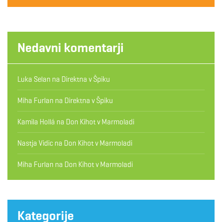
Nedavni komentarji
Luka Selan
na
Direktna v Špiku
Miha Furlan
na
Direktna v Špiku
Kamila Hollá
na
Don Kihot v Marmoladi
Nastja Vidic
na
Don Kihot v Marmoladi
Miha Furlan
na
Don Kihot v Marmoladi
Kategorije