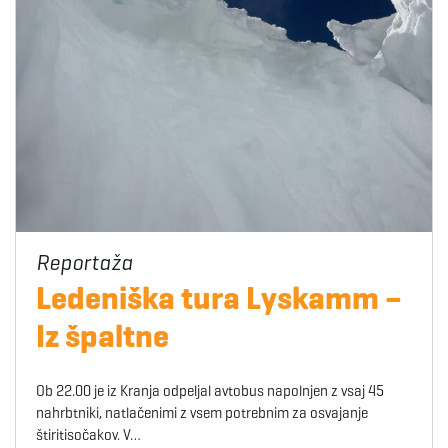
Ledeniška tura Lyskamm –
Iz špaltne
Ob 22.00 je iz Kranja odpeljal avtobus napolnjen z vsaj 45
nahrbtniki, natlačenimi z vsem potrebnim za osvajanje
štiritisočakov. V…