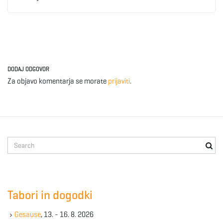
DODAJ ODGOVOR
Za objavo komentarja se morate
prijaviti
.
S
e
a
r
c
Tabori in dogodki
h
k
Gesause
, 13. - 16. 8. 2026
e