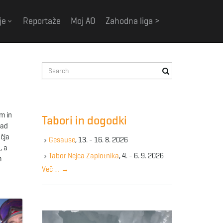
je
Reportaže
Moj AO
Zahodna liga >
S
e
a
r
c
m in
Tabori in dogodki
h
rad
k
očja
Gesause
, 13. - 16. 8. 2026
e
, a
y
Tabor Nejca Zaplotnika
, 4. - 6. 9. 2026
m
w
Več …
→
o
r
d