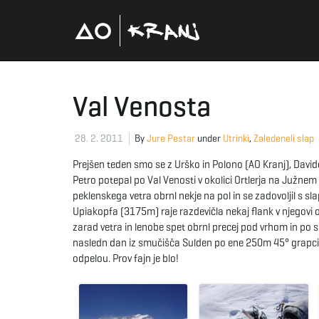
Val Venosta
28. 2. 2011
By
Jure Pestar
under
Utrinki
,
Zaledeneli slap
Prejšen teden smo se z Urško in Polono (AO Kranj), David
Petro potepal po Val Venosti v okolici Ortlerja na Juž
peklenskega vetra obrnl nekje na pol in se zadovoljil s
Upiakopfa (3175m) raje razdevičla nekaj flank v njegovi o
zarad vetra in lenobe spet obrnl precej pod vrhom in po
nasledn dan iz smučišča Sulden po ene 250m 45° grapci 
odpelou. Prov fajn je blo!