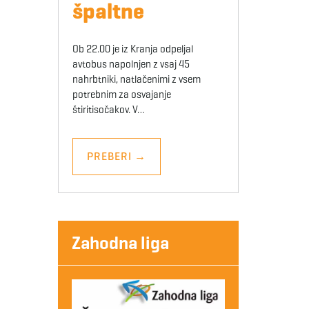
špaltne
Ob 22.00 je iz Kranja odpeljal
avtobus napolnjen z vsaj 45
nahrbtniki, natlačenimi z vsem
potrebnim za osvajanje
štiritisočakov. V…
PREBERI
→
Zahodna liga