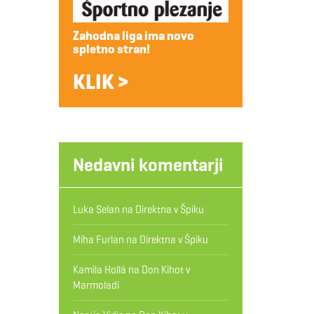
Zahodna liga ima novo
spletno stran!
KLIK >
Nedavni komentarji
Luka Selan
na
Direktna v Špiku
Miha Furlan
na
Direktna v Špiku
Kamila Hollá
na
Don Kihot v
Marmoladi