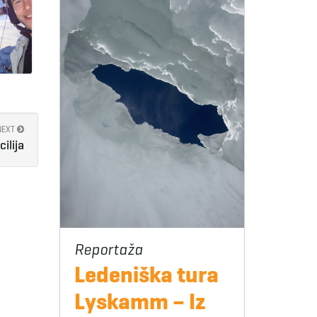
NEXT
cilija
Ledeniška tura
Lyskamm – Iz