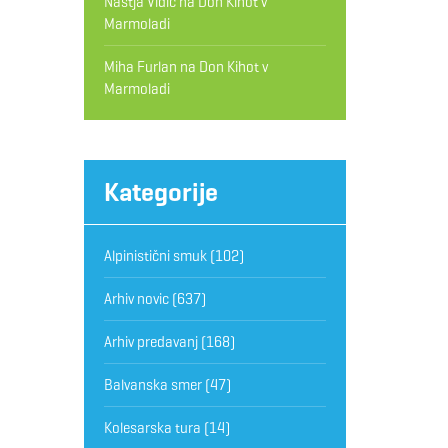
Nastja Vidic
na
Don Kihot v
Marmoladi
Miha Furlan
na
Don Kihot v
Marmoladi
Kategorije
Alpinistični smuk
(102)
Arhiv novic
(637)
Arhiv predavanj
(168)
Balvanska smer
(47)
Kolesarska tura
(14)