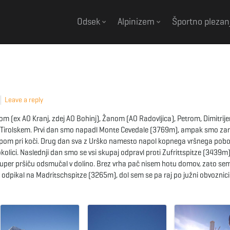
Odsek
Alpinizem
Športno plezan
Leave a reply
om (ex AO Kranj, zdej AO Bohinj), Žanom (AO Radovljica), Petrom, Dimitrije
nem Tirolskem. Prvi dan smo napadl Monte Cevedale (3769m), ampak smo za
 slapom pri koči. Drug dan sva z Urško namesto napol kopnega vršnega pob
kolici. Naslednji dan smo se vsi skupaj odpravl proti Zufrittspitze (3439m)
 super pršiču odsmučal v dolino. Brez vrha pač nisem hotu domov, zato se
odpikal na Madritschspitze (3265m), dol sem se pa raj po južni obvoznici