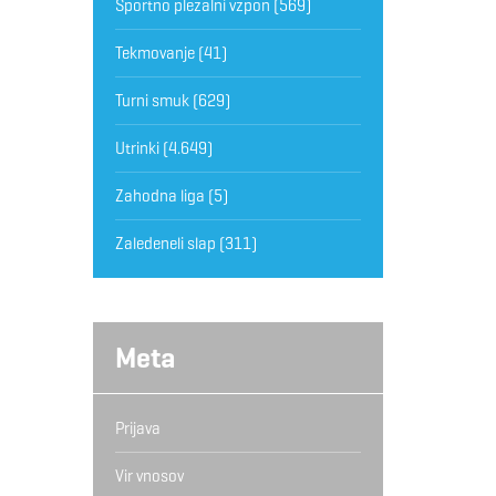
Športno plezalni vzpon
(569)
Tekmovanje
(41)
Turni smuk
(629)
Utrinki
(4.649)
Zahodna liga
(5)
Zaledeneli slap
(311)
Meta
Prijava
Vir vnosov